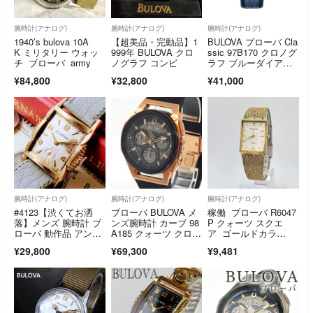
腕時計(アナログ)
腕時計(アナログ)
腕時計(アナログ)
1940’s bulova 10A
【超美品・完動品】1
BULOVA プローバ Cla
K ミリタリー ウォッ
999年 BULOVA クロ
ssic 97B170 クロノグ
チ ブローバ army
ノグラフ コンビ
ラフ ブルーダイア
ル 日本未販売の為入
¥84,800
¥32,800
¥41,000
手困難
腕時計(アナログ)
腕時計(アナログ)
腕時計(アナログ)
#4123【渋くてお洒
ブローバ BULOVA メ
稼働 ブローバ R6047
落】メンズ 腕時計 ブ
ンズ腕時計 カーブ 98
P クォーツ スクエ
ローバ 動作品 アンテ
A185 クォーツ クロノ
ア ゴールドカラ
ィーク 風防無
グラフ SS シリコーン
ー メッシュ
¥29,800
¥69,300
¥9,481
ラバー【中古】