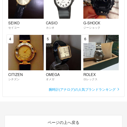
SEIKO
CASIO
G-SHOCK
セイコー
カシオ
ジーショック
4
5
6
CITIZEN
OMEGA
ROLEX
シチズン
オメガ
ロレックス
腕時計(アナログ)の人気ブランドランキング
ページの上へ戻る