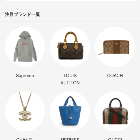
注目ブランド一覧
Supreme
LOUIS
COACH
VUITTON
CHANEL
HERMES
GUCCI