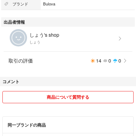
あくまでも、中古であることを御了承の上で御購入してください。
ブランド
Bulova
ノークレーム、ノーリターンでお願いします。
出品者情報
#ブローバ
しょう's shop
#BULOVA
しょう
#アンティーク
取引の評価
14
0
0
コメント
商品について質問する
同一ブランドの商品