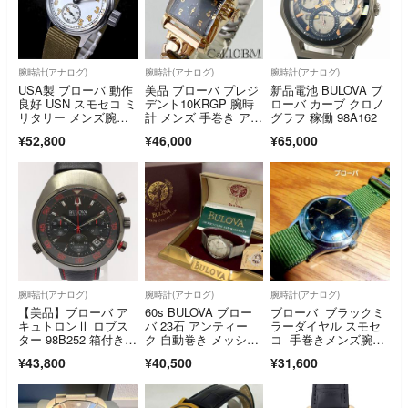
腕時計(アナログ)
腕時計(アナログ)
腕時計(アナログ)
USA製 ブローバ 動作
美品 ブローバ プレジ
新品電池 BULOVA ブ
良好 USN スモセコ ミ
デント10KRGP 腕時
ローバ カーブ クロノ
リタリー メンズ腕時
計 メンズ 手巻き アン
グラフ 稼働 98A162
計 手巻き
ティーク
¥52,800
¥46,000
¥65,000
腕時計(アナログ)
腕時計(アナログ)
腕時計(アナログ)
【美品】ブローバ ア
60s BULOVA ブロー
ブローバ ブラックミ
キュトロンⅡ ロブス
バ 23石 アンティー
ラーダイヤル スモセ
ター 98B252 箱付きメ
ク 自動巻き メッシュ
コ 手巻きメンズ腕時
ンズ腕時計
ベルト
計 稼働品
¥43,800
¥40,500
¥31,600