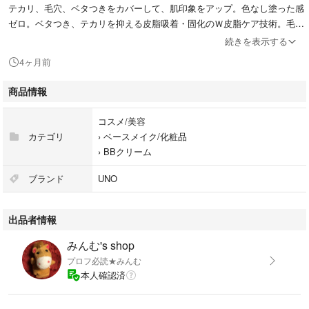
テカリ、毛穴、ベタつきをカバーして、肌印象をアップ。色なし塗った感
ゼロ。ベタつき、テカリを抑える皮脂吸着・固化のＷ皮脂ケア技術。毛穴
目立ちを抑える毛穴補正パウダー配合。うるおい成分Ｗヒアルロン酸＊配
続きを表示する
合。＊ヒアルロン酸Ｎａ、アセチルヒアルロン酸Ｎａ。ノンオイリーでベ
4ヶ月前
タつかない。洗顔料で落とせる。
商品情報
#ウーノ
#478500
コスメ/美容
#コスメ/美容
カテゴリ
›
ベースメイク/化粧品
#ベースメイク/化粧品
›
BBクリーム
#BBクリーム
#メイクアップ
ブランド
UNO
出品者情報
みんむ's shop
プロフ必読★みんむ
本人確認済