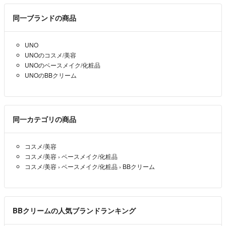
肌トラブル、配送中の破損などの保証は致しかねます。
追跡希望の方は必ず購入前にコメント下さい。
同一ブランドの商品
基本的にパッケージなし未使用品をお安く取り扱っております。そのた
UNO
め保管時の小傷など過度に気になさる方は購入をお控え下さい。
UNOのコスメ/美容
UNOのベースメイク/化粧品
複数購入の場合は送料分気持ちお値下げ可能ですがそれ以上の大幅な値
UNOのBBクリーム
下げ交渉はご遠慮ください。お値下げの場合、★即購入★が条件となり
ます。お値下げを受けたにもかかわらず良い評価をつけていただけない
なら全くお値下げするつもりはございません。
同一カテゴリの商品
中古服にかぎっては気になった方はなるべくコメント残していただける
とありがたいです。お値段も気持ちであればご相談受け付けます。
コスメ/美容
中古服は汚れ等確認はしておりますが、見落としもあるかもしれません
コスメ/美容
›
ベースメイク/化粧品
ので、写真を必ずご確認頂き、あくまでも中古品ということでご理解頂
コスメ/美容
›
ベースメイク/化粧品
›
BBクリーム
きますよう宜しくお願い致します。
基本郵便局窓口からの発送で、土日祝の発送は行なっておりません。休
み明けの発送になります。
BBクリームの人気ブランドランキング
またお返事の回答にもお時間かかる場合がございますのでご了承くださ
い。