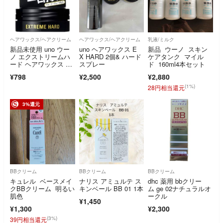
ヘアワックス/ヘアクリーム
ヘアワックス/ヘアクリーム
乳液/ミルク
新品未使用 uno ウー
uno ヘアワックス E
新品 ウーノ スキン
ノ エクストリームハ
X HARD 2個& ハード
ケアタンク マイル
ード ヘアワックス 15
スプレー
ド 160ml4本セット
g ミニ
¥798
¥2,500
¥2,880
(1%)
28円相当還元
3%還元
BBクリーム
BBクリーム
BBクリーム
キュレル ベースメイ
ナリス アミュルテ ス
dhc 薬用 bbクリー
クBBクリーム 明るい
キンベール BB 01 1本
ム ge 02ナチュラルオ
肌色
ークル
¥1,450
¥1,300
¥2,300
(3%)
39円相当還元