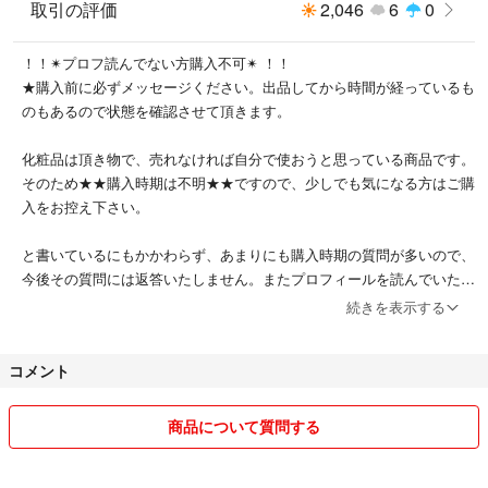
取引の評価
2,046
6
0
！！✴︎プロフ読んでない方購入不可✴︎ ！！
★購入前に必ずメッセージください。出品してから時間が経っているも
のもあるので状態を確認させて頂きます。
化粧品は頂き物で、売れなければ自分で使おうと思っている商品です。
そのため★★購入時期は不明★★ですので、少しでも気になる方はご購
入をお控え下さい。
と書いているにもかかわらず、あまりにも購入時期の質問が多いので、
今後その質問には返答いたしません。またプロフィールを読んでいただ
いていないものとし、トラブル防止のため販売をお断りさせていただく
続きを表示する
ことがございます。もらった時期の質問にはわかるものはお答え致しま
す。ただ使えないものを出品しているつもりは勿論ございません。
コメント
未使用品として譲り受けたものは信用してこちらで開封せず出品してお
ります。そのため万が一使用品であった場合はお手数ですが評価をつけ
商品について質問する
る前にコメントください。その場合は対応させていただきます。