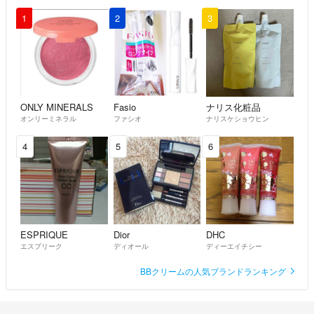
1
2
3
基本的に家にあるもので梱包しております。
複数購入の場合は個別希望の指示がないかぎり自動的に同梱とさせて頂
きます。
気持ちの良いお取引ができるよう丁寧な対応を心がけますので宜しくお
願い致します。
長文になりましたが読んでいただきありがとうございました^_^
ONLY MINERALS
Fasio
ナリス化粧品
オンリーミネラル
ファシオ
ナリスケショウヒン
4
5
6
ESPRIQUE
Dior
DHC
エスプリーク
ディオール
ディーエイチシー
BBクリームの人気ブランドランキング