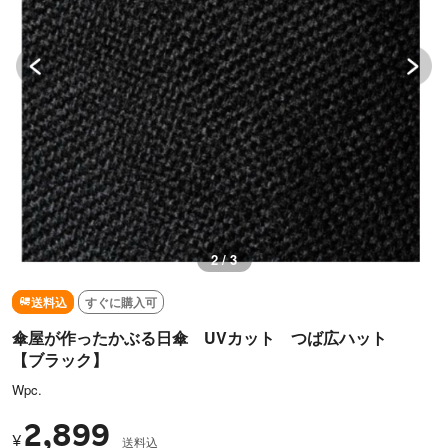
2 / 3
送料込
すぐに購入可
傘屋が作ったかぶる日傘 UVカット つば広ハット
【ブラック】
Wpc.
2,899
¥
送料込