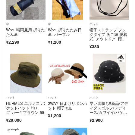
傘
傘
ハット
Wpc. 晴雨兼用 折りた
Wpc. 折りたたみ日
帽子ストラップ フッ
たみ傘
傘 パープル
クタイプ あご紐 脱着
式 アウトドア 帽子
¥2,299
¥1,200
紐 アウトドア
¥380
ハット
ハット
ハット
HERMES エルメス バ
2WAY 日よけリボンハ
早い者勝ち‼️新品/アデ
ケットハット Hロ
ット 帽子 2点
ィダスゴルフ/レディ
ゴ カーキブラウン 59
ース/カワイイ/バケッ
¥1,200
トハット/黒
¥29,000
¥2,900