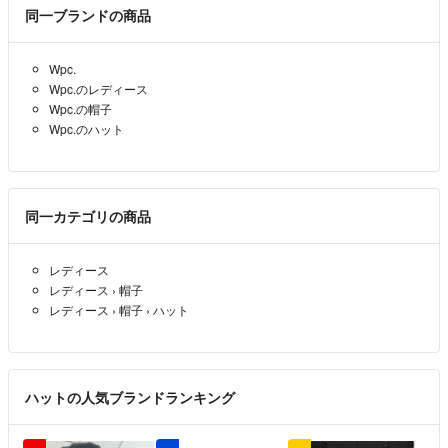
同一ブランドの商品
⚠️できる限り最新の商品を発送していますのでメーカーの都合でパッケ
ージデザイン等が変更になる場合がありデザイン変更だけの際はそのま
Wpc.
ま発送致しますのでご了承下さい。
Wpc.のレディース
Wpc.の帽子
⚠️賞味期限や消費期限の迫ったものは出来る限り最新の商品に更新して
Wpc.のハット
発送致しますのでご理解下さい。
⚠️他のサイトにも出品しておりますので突然の削除や深夜、早朝の購入
は購入が重なりご購入後にキャンセルをお願いする場合があります。申
同一カテゴリの商品
し訳ありませんがその際はご了承下さい。よろしくお願いします。
レディース
レディース
›
帽子
🐶ペット無・🚭喫煙者無
レディース
›
帽子
›
ハット
ジプロックなどに入れて保管
緩衝材、プチプチ梱包により発送しても輸送、配達による破損やわずか
な凹み等には対応出来ませんご了承下さい。（初期不良・補償付き発送
ハットの人気ブランドランキング
を除く）