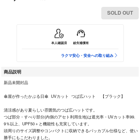
SOLD OUT
本人確認済
紛失補償有
ラクマ安心・安全への取り組み
商品説明
新品未開封品
傘屋が作ったかぶる日傘 UVカット つば広ハット 【ブラック】
清涼感があり夏らしい雰囲気のつば広ハットです。
つば部分・すべり部分(内側のアセト利用生地)は遮光率・UVカット率99.
9％以上、UPF50＋と機能性も充実しています。
頭周りのサイズ調整やコンパクトに収納できるパッカブル仕様など、使い
勝手にもこだわりました。