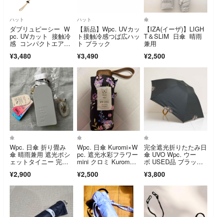
ハット
ハット
傘
ダブリュピーシー W
【新品】Wpc. UVカッ
【IZA(イーザ)】LIGH
pc. UVカット 接触冷
ト接触冷感つば広ハッ
T＆SLIM 日傘 晴雨
感 コンパクトエアリ
ト ブラック
兼用
ーハット
¥3,480
¥3,490
¥2,500
傘
傘
傘
Wpc. 日傘 折り畳み
Wpc. 日傘 Kuromi×W
完全遮光折りたたみ日
傘 晴雨兼用 遮光ポシ
pc. 遮光水彩フラワー
傘 UVO Wpc. ウー
ェットタイニー 完全
mini クロミ Kurom
ボ USED品 ブラッ
遮光 グレー
i 折りたたみ傘
ク 刺繍スカラップ 3
¥2,900
¥2,500
¥3,800
段 UV 遮光 遮熱 最強
の日傘 軽量 55cm FA
9966