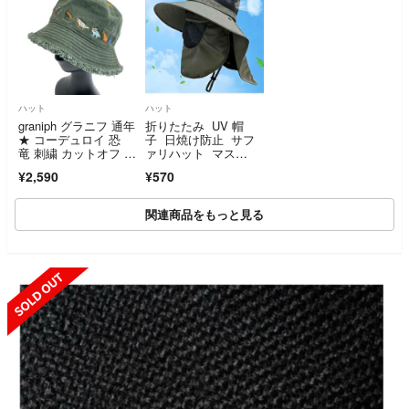
ハット
ハット
graniph グラニフ 通年
折りたたみ UV 帽
★ コーデュロイ 恐
子 日焼け防止 サフ
竜 刺繍 カットオフ バ
ァリハット マス
ケット ハット Sz.
ク バケットハッ
¥2,590
¥570
F レディース
ト グリーン 緑 バケ
ットハット 男女兼
用 カーキ
関連商品をもっと見る
SOLD OUT