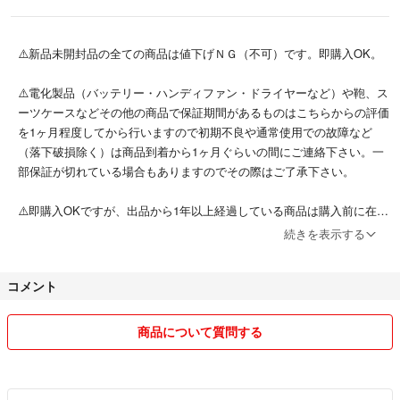
⚠️新品未開封品の全ての商品は値下げＮＧ（不可）です。即購入OK。
⚠️電化製品（バッテリー・ハンディファン・ドライヤーなど）や鞄、ス
ーツケースなどその他の商品で保証期間があるものはこちらからの評価
を1ヶ月程度してから行いますので初期不良や通常使用での故障など
（落下破損除く）は商品到着から1ヶ月ぐらいの間にご連絡下さい。一
部保証が切れている場合もありますのでその際はご了承下さい。
⚠️即購入OKですが、出品から1年以上経過している商品は購入前に在
庫、商品の状態など必ずご確認下さい。お手数をおかけしますが宜しく
続きを表示する
お願い致します。
コメント
⚠️写真や商品タイトルと説明文や写真が違う場合は購入前にコメントよ
りご確認下さい。
商品について質問する
⚠️まとめ買いによる送料分や梱包の簡素化による値引きには応じます
が、特に非常識なお値引きのご依頼は転売屋と理解し即ブロック致しま
す。