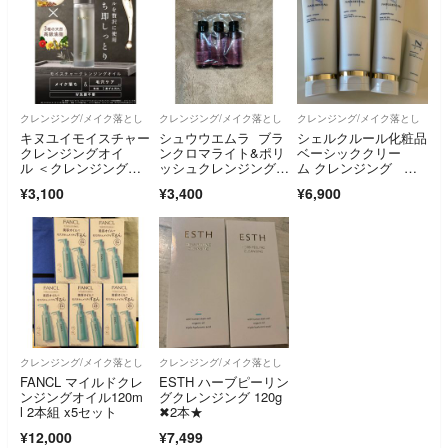
クレンジング/メイク落とし
クレンジング/メイク落とし
クレンジング/メイク落とし
キヌユイモイスチャー
シュウウエムラ ブラ
シェルクルール化粧品
クレンジングオイ
ンクロマライト&ポリ
ベーシッククリー
ル ＜クレンジング
ッシュクレンジングオ
ム クレンジング 洗
＞ 150mL
イル
顔
¥3,100
¥3,400
¥6,900
クレンジング/メイク落とし
クレンジング/メイク落とし
FANCL マイルドクレ
ESTH ハーブピーリン
ンジングオイル120m
グクレンジング 120g
l 2本組 x5セット
✖︎2本★
¥12,000
¥7,499