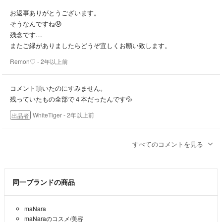
お返事ありがとうございます。
そうなんですね😣
残念です…
またご縁がありましたらどうぞ宜しくお願い致します。
Remon♡
- 2年以上前
コメント頂いたのにすみません。
残っていたもの全部で４本だったんです💦
WhiteTiger
- 2年以上前
出品者
はじめまして
すべてのコメントを見る
コメントすみません。
こちらの4本以外に、200gのマナラクレンジングの在庫はございます
でしょうか？
同一ブランドの商品
Remon♡
- 2年以上前
maNara
maNaraのコスメ/美容