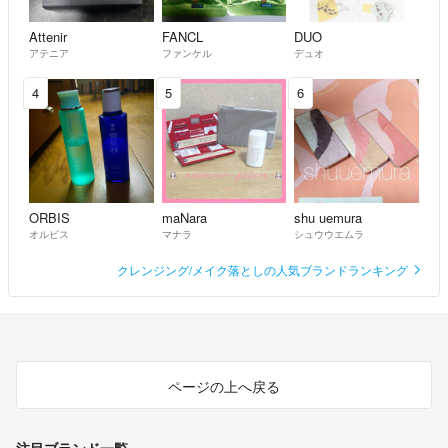
Attenir
FANCL
DUO
アテニア
ファンケル
デュオ
4
5
6
ORBIS
maNara
shu uemura
オルビス
マナラ
シュウウエムラ
クレンジング/メイク落としの人気ブランドランキング
ページの上へ戻る