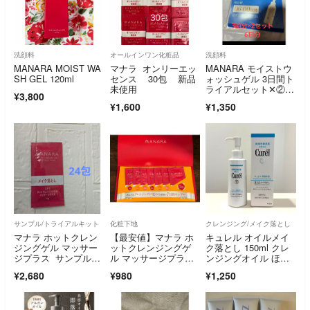
洗顔料
オールインワン化粧品
洗顔料
MANARA MOIST WA
マナラ オンリーエッ
MANARA モイストウ
SH GEL 120ml
センス 30包 新品
ォッシュゲル 3日間ト
未使用
ライアルセット✕②セ
¥3,800
ット
¥1,600
¥1,350
サンプル/トライアルキット
化粧下地
クレンジング/メイク落とし
マナラ ホットクレン
【最安値】マナラ ホ
キュレル オイルメイ
ジングゲル マッサー
ットクレンジングゲ
ク落とし 150ml クレ
ジプラス サンプル24
ル マッサージプラ
ンジングオイル ほぼ
包
ス 7包
未使用
¥2,680
¥980
¥1,250