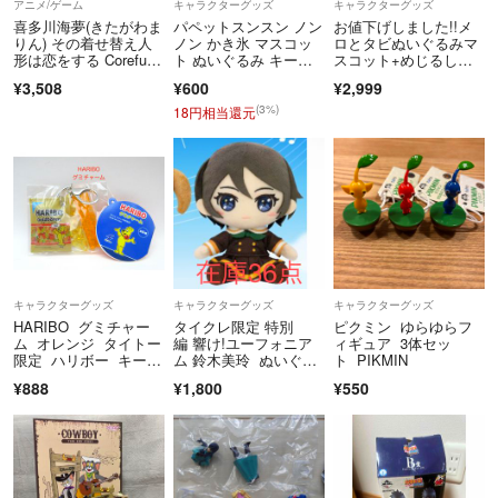
アニメ/ゲーム
キャラクターグッズ
キャラクターグッズ
喜多川海夢(きたがわま
パペットスンスン ノン
お値下げしました!!メ
りん) その着せ替え人
ノン かき氷 マスコッ
ロとタビぬいぐるみマ
形は恋をする Corefu
ト ぬいぐるみ キーホ
スコット+めじるしチ
l フィギュア 喜多川海
ルダー
ャーム
¥3,508
¥600
¥2,999
夢〜水着ver.〜 プライ
ズ(451922300) タイト
(3%)
18円相当還元
ー
キャラクターグッズ
キャラクターグッズ
キャラクターグッズ
HARIBO グミチャー
タイクレ限定 特別
ピクミン ゆらゆらフ
ム オレンジ タイトー
編 響け!ユーフォニア
ィギュア 3体セッ
限定 ハリボー キーホ
ム 鈴木美玲 ぬいぐる
ト PIKMIN
ルダー 未開封品
み
¥888
¥1,800
¥550