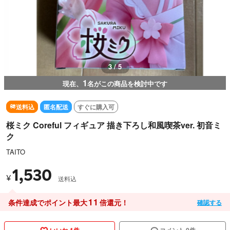
3 / 5
1
現在、
名がこの商品を検討中です
送料込
匿名配送
すぐに購入可
桜ミク Coreful フィギュア 描き下ろし和風喫茶ver. 初音ミ
ク
TAITO
1,530
¥
送料込
11
条件達成でポイント最大
倍還元！
確認する
いいね 1件
コメント 0件