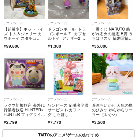
アニメ/ゲーム
アニメ/ゲーム
アニメ/ゲーム
【超希少】ホットトイ
ドラゴンボール ドラ
一番くじ NARUTO 紡
ズ トム＆ジェリー カ
ゴンボールＺ カプセ
がれる火の意志 B賞 う
ウボーイ スタチュ
ルトイ アナザー2 マ
ちはサスケ 輪廻写輪眼
ー フィギュア
イ ランチ(A)
ver
¥99,800
¥1,300
¥35,000
アニメ/ゲーム
アニメ/ゲーム
アニメ/ゲーム
ラクマ新規歓迎 海外代
ワンピース 応募者全員
映画ちいかわ 人魚の島
行業者歓迎 HUNTER×
サービス レカフィ
のひみつ ゆらゆらソー
HUNTER フィグライ
グ しらほし
ラー ちいかわ
フ ポットクリン フィ
¥2,799
¥7,770
¥3,500
ギュア
TAITOのアニメ/ゲームのおすすめ