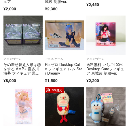
ュア
城綾 制服ver.
¥2,450
¥2,090
¥2,380
アニメ/ゲーム
アニメ/ゲーム
アニメ/ゲーム
その着せ替え人形は恋
Re:ゼロ Desktop Cut
送料無料 いちご100%
をする AMP+ 喜多川
e フィギュア レム Sta
Desktop Cuteフィギュ
海夢 フィギュア 黒江
r Dreamy
ア 東城綾 制服ver.
雫 ×2
¥8,000
¥1,500
¥2,200
3%還元