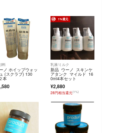
1%還元
顔料
乳液/ミルク
ーノ ホイップウォッ
新品 ウーノ スキンケ
ュ (スクラブ) 130
アタンク マイルド 16
 ２本
0ml4本セット
,580
¥2,880
(1%)
28円相当還元