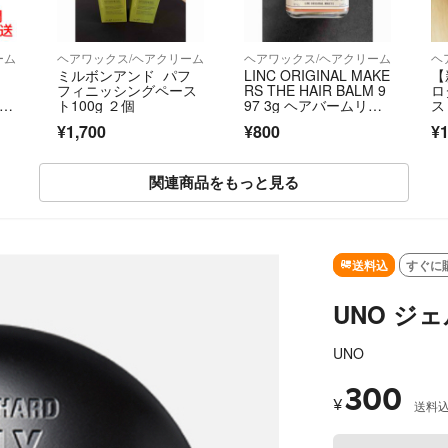
ーム
ヘアワックス/ヘアクリーム
ヘアワックス/ヘアクリーム
ヘ
ミルボンアンド パフ
LINC ORIGINAL MAKE
【
フィニッシングペース
RS THE HAIR BALM 9
ロ
ホー
ト100g ２個
97 3g ヘアバームリン
ス 
クバーム お試し
¥1,700
¥800
¥1
関連商品をもっと見る
SOLD OUT
送料込
すぐに
UNO ジ
UNO
300
¥
送料