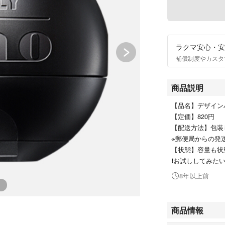
ラクマ安心・安
補償制度やカスタ
商品説明
【品名】デザイン
【定価】820円
【配送方法】包装
※郵便局からの発
【状態】容量も状
❗️お試ししてみたい
8年以上前
商品情報