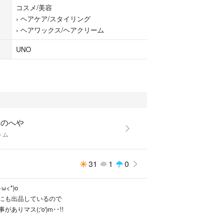
コスメ/美容
›
ヘアケア/スタイリング
›
ヘアワックス/ヘアクリーム
UNO
コのへや
トム
31
1
0
ω<*)o
にも出品しているので
りマス(;'o')m･･!!