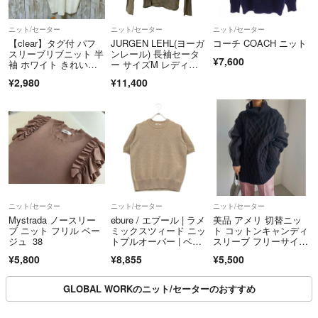
ニット/セーター
ニット/セーター
ニット/セーター
【clear】タグ付 パフ
JURGEN LEHL(ヨーガ
コーチ COACH ニット
スリーブリブニット 半
ンレール) 長袖セータ
¥7,600
袖 ホワイト きれいめ
ー サイズM レディー
カジュアル
ス - グレー×イエロー×
¥2,980
¥11,400
マルチ Vネック
ニット/セーター
ニット/セーター
ニット/セーター
Mystrada ノースリー
ebure / エブール | ラメ
美品 アメリ 切替ニッ
ブ ニット フリル ベー
ミックスツィード ニッ
ト コットンキャンディ
ジュ 38
トプルオーバー | ベー
スリーブ フリーサイ
ジュ系 | レディース
ズ 黒ハイネック
¥5,800
¥8,855
¥5,500
GLOBAL WORKのニット/セーターのおすすめ