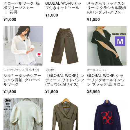
グローバルワーク 楊
GLOBAL WORK カッ
さらさらリラックスシ
柳プリーツスカー
プ付きキャミソール
リーズ クラシカル花柄
ト 花柄
のロングフレアワンピ
¥1,600
ース
¥1,000
¥1,550
シャツ/ブラウス(長袖/七分)
その他
オールインワン
シルキータッチシアー
【GLOBAL WORK】レ
GLOBAL WORK シャ
シャツ長袖 グローバ
ディース ワイドパンツ
ーリングオールインワ
ルワーク
(ブラウン/Mサイズ)
ン ブラック 黒 サロペ
ット
¥1,800
¥1,500
¥5,999