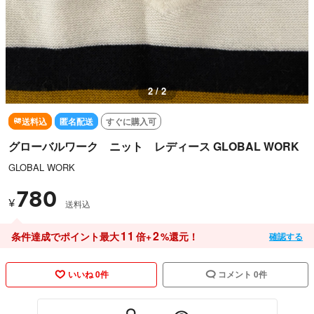
1 / 2
送料込
匿名配送
すぐに購入可
グローバルワーク ニット レディース GLOBAL WORK
GLOBAL WORK
780
¥
送料込
11
2
条件達成でポイント最大
倍+
%還元！
確認する
いいね 0件
コメント 0件