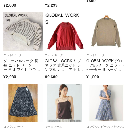
¥500
¥2,800
¥2,299
ニット/セーター
ニット/セーター
ニット/セーター
グローバルワーク 長
GLOBAL WORK リブ
GLOBAL WORK グロ
袖 ニット セータ
ネック 赤系ニット シ
ーバルワーク ニット・
ー M ホワイト ブラウ
ンプル カジュアル 174
セーター S ベージ
ン ボーダー 綿
3
ュ 【古着】【中古】
¥2,280
¥2,680
¥1,200
【送料無料】
ロングスカート
キャミソール
ロングワンピース/マキシワンピース