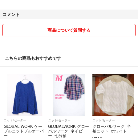
早めの発送を心がけていますので
コメント
よろしくお願いします！
お気軽にコメントください◡̈*
商品について質問する
こちらの商品もおすすめです
ニット/セーター
ニット/セーター
ニット/セーター
GLOBAL WORK ケー
GLOBALWORK グロー
グローバルワーク 半
ブルニットプルオーバ
バルワーク ネイビ
袖ニット ホワイト
ー
ー 七分袖