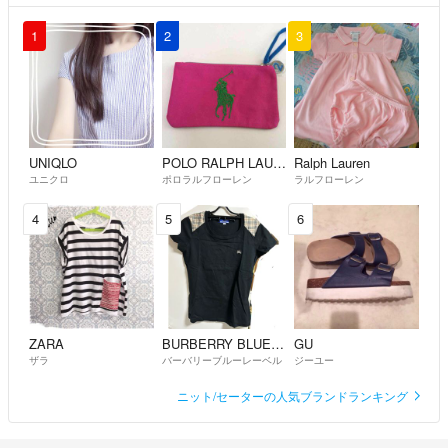
1
2
3
UNIQLO
POLO RALPH LAUREN
Ralph Lauren
ユニクロ
ポロラルフローレン
ラルフローレン
4
5
6
ZARA
BURBERRY BLUE LABEL
GU
ザラ
バーバリーブルーレーベル
ジーユー
ニット/セーターの人気ブランドランキング