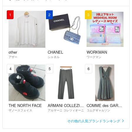
1
2
3
other
CHANEL
WORKMAN
アザー
シャネル
ワークマン
4
5
6
THE NORTH FACE
ARMANI COLLEZIONI
COMME des GARCONS
ザノースフェイス
アルマーニ コレツィオーニ
コムデギャルソン
その他の人気ブランドランキング