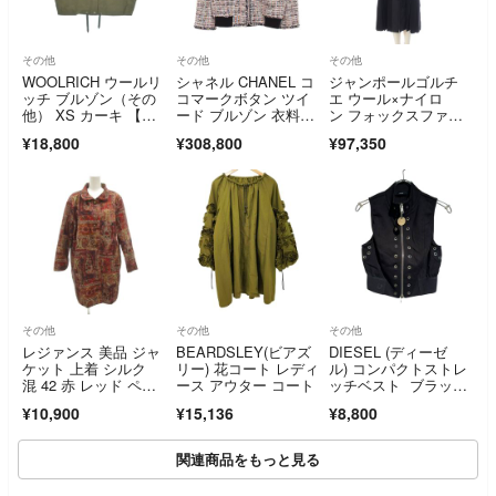
その他
その他
その他
WOOLRICH ウールリ
シャネル CHANEL コ
ジャンポールゴルチ
ッチ ブルゾン（その
コマークボタン ツイ
エ ウール×ナイロ
他） XS カーキ 【古
ード ブルゾン 衣料
ン フォックスファ
着】【中古】【送料無
品 アウター コット
ー プリーツ ロング コ
¥18,800
¥308,800
¥97,350
料】
ン レディース マルチ
ート アウター ブラッ
カラー 【中古】
ク 38【中古】
その他
その他
その他
レジァンス 美品 ジャ
BEARDSLEY(ビアズ
DIESEL (ディーゼ
ケット 上着 シルク
リー) 花コート レディ
ル) コンパクトストレ
混 42 赤 レッド ペイ
ース アウター コート
ッチベスト ブラッ
ズリー柄
ク FREE
¥10,900
¥15,136
¥8,800
関連商品をもっと見る