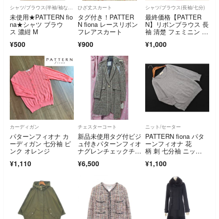
シャツ/ブラウス(半袖/袖なし)
ひざ丈スカート
シャツ/ブラウス(長袖/七分)
未使用★PATTERN fio
タグ付き！PATTER
最終価格【PATTER
na★シャツ ブラウ
N fiona レースリボン
N】リボンブラウス 長
ス 濃紺 M
フレアスカート
袖 清楚 フェミニン 刺
繍 ビジュー
¥500
¥900
¥1,000
カーディガン
チェスターコート
ニット/セーター
パターンフィオナ カ
新品未使用タグ付ビジ
PATTERN fiona パタ
ーディガン 七分袖 ピ
ュ付きパターンフィオ
ーンフィオナ 花
ンク オレンジ
ナグレンチェックチェ
柄 刺 七分袖 ニッ
スターコートM
ト セーター sizeM/グ
¥1,110
¥6,500
¥1,100
レー ■◇ レディース