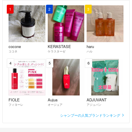
1
2
3
cocone
KERASTASE
haru
ココネ
ケラスターゼ
ハル
4
5
6
FIOLE
Aujua
ADJUVANT
フィヨーレ
オージュア
アジュバン
シャンプーの人気ブランドランキング