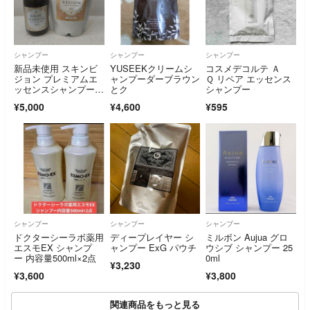
シャンプー
シャンプー
シャンプー
新品未使用 スキンビ
YUSEEKクリームシ
コスメデコルテ Ａ
ジョン プレミアムエ
ャンプーダーブラウン
Ｑ リペア エッセンス
ッセンスシャンプー＋
とク
シャンプー
詰め替え用 レフィル
¥5,000
¥4,600
¥595
パック Vシャンプー0
2 フロレゾン製薬
シャンプー
シャンプー
シャンプー
ドクターシーラボ薬用
ディープレイヤー シ
ミルボン Aujua グロ
エスモEX シャンプ
ャンプー ExG パウチ
ウシブ シャンプー 25
ー 内容量500ml×2点
0ml
¥3,230
¥3,600
¥3,800
関連商品をもっと見る