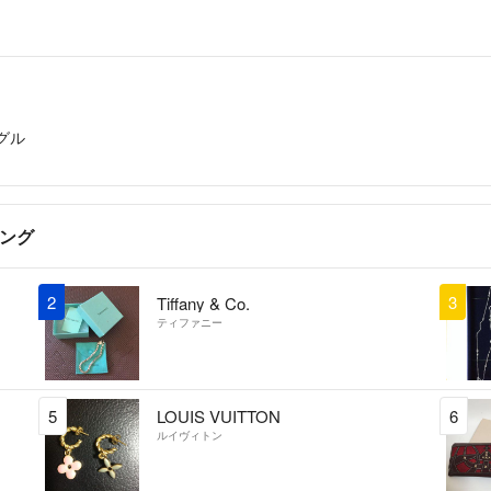
グル
キング
2
3
Tiffany & Co.
ティファニー
5
LOUIS VUITTON
6
ルイヴィトン