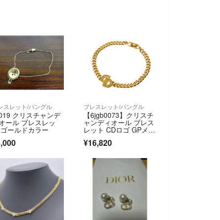
レスレット/バングル
ブレスレット/バングル
019 クリスチャンデ
【6jgb0073】クリスチ
オール ブレスレッ
ャンディオール ブレス
 ゴールドカラー
レット CDロゴ GPメッ
キ ラインストーン ゴ
,000
¥16,820
ールド【中古】レディ
ース