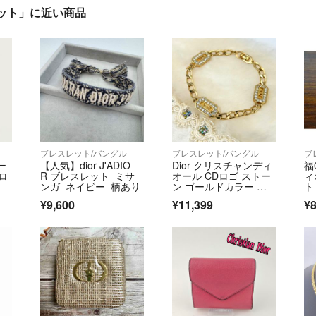
レット」に近い商品
ブレスレット/バングル
ブレスレット/バングル
ブ
ー
【人気】dior J'ADIO
Dior クリスチャンディ
福
rロ
R ブレスレット ミサ
オール CDロゴ ストー
ィ
ンガ ネイビー 柄あり
ン ゴールドカラー ブ
ト
レスレット Christian Di
¥9,600
¥11,399
¥8
or C2831