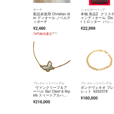
ポーチ
ショルダーバッグ
新品未使用 Christian di
本物.美品】 クリス
or ディオール ノベルテ
ャンディオール Dio
ィポーチ
r トロッター バッ
グ カバン ショルダ
¥2,480
¥22,999
ー 紺 ネイビー
(3%)
74円相当還元
ブレスレット/バングル
ブレスレット/バングル
ヴァンクリーフ＆ア
ポンテヴェキオ ブ
ーペル Van Cleef & Arp
レット 6252378
els スィートアルハン
¥160,000
ブラパピヨンブレス ゴ
¥216,000
ールド Au750 マザーオ
ブパール ジュエリー