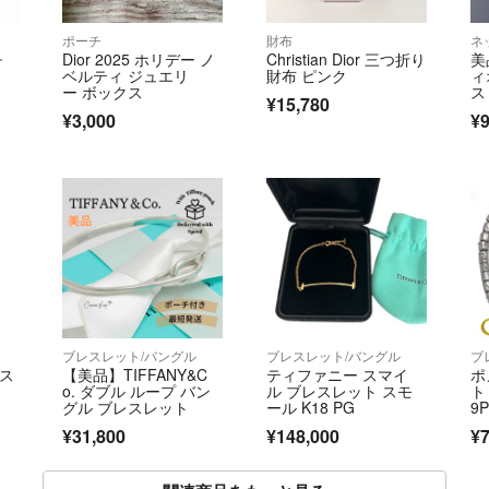
ポーチ
財布
ネ
チ
Dior 2025 ホリデー ノ
Christian Dior 三つ折り
美
ベルティ ジュエリ
財布 ピンク
ィ
ー ボックス
ス
¥15,780
ュ
¥3,000
¥9
ブレスレット/バングル
ブレスレット/バングル
ブ
レス
【美品】TIFFANY&C
ティファニー スマイ
ポ
o. ダブル ループ バン
ル ブレスレット スモ
ト
グル ブレスレット
ール K18 PG
9
¥31,800
¥148,000
¥7