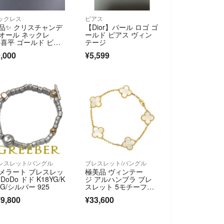
ックレス
ピアス
品✨ クリスチャンデ
【Dior】パール ロゴ ゴ
オール ネックレ
ールド ピアス ヴィン
 喜平 ゴールド ビジ
テージ
ー
,000
¥5,599
レスレット/バングル
ブレスレット/バングル
メラート ブレスレッ
極美品 ヴィンテー
 DoDo ドド K18YG/K
ジ アルハンブラ ブレ
PG/シルバー 925
スレット 5モチーフDt8
7
9,800
¥33,600