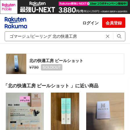
ログイン
会員登録
北の快適工房 ピールショット
¥730
SOLDOUT
「北の快適工房 ピールショット 」に近い商品