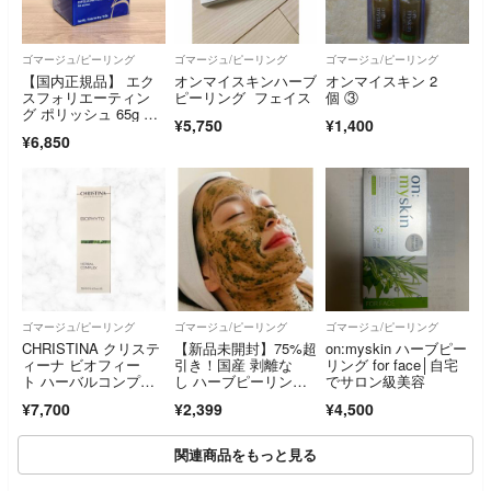
ゴマージュ/ピーリング
ゴマージュ/ピーリング
ゴマージュ/ピーリング
【国内正規品】 エク
オンマイスキンハーブ
オンマイスキン 2
スフォリエーティン
ピーリング フェイス
個 ③
グ ポリッシュ 65g ゼ
¥5,750
¥1,400
オスキン
¥6,850
ゴマージュ/ピーリング
ゴマージュ/ピーリング
ゴマージュ/ピーリング
CHRISTINA クリステ
【新品未開封】75%超
on:myskin ハーブピー
ィーナ ビオフィー
引き！国産 剥離な
リング for face│自宅
ト ハーバルコンプレ
し ハーブピーリング
でサロン級美容
ックス
個包装3回 肌質改善
¥7,700
¥2,399
¥4,500
関連商品をもっと見る