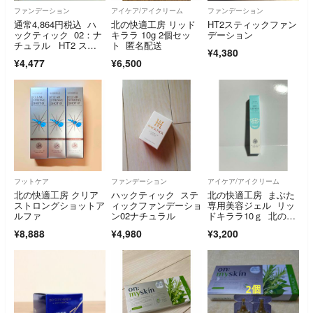
ファンデーション
アイケア/アイクリーム
ファンデーション
通常4,864円税込 ハ
北の快適工房 リッド
HT2スティックファン
ックティック 02：ナ
キララ 10g 2個セッ
デーション
チュラル HT2 ステ
ト 匿名配送
¥4,380
ィックファンデーショ
¥4,477
¥6,500
ン 北の快適工房 ★
新品・未開封
フットケア
ファンデーション
アイケア/アイクリーム
北の快適工房 クリア
ハックティック ステ
北の快適工房 まぶた
ストロングショットア
ィックファンデーショ
専用美容ジェル リッ
ルファ
ン02ナチュラル
ドキララ10ｇ 北の快
適工房 リッドキラ
¥8,888
¥4,980
¥3,200
ラ 10g