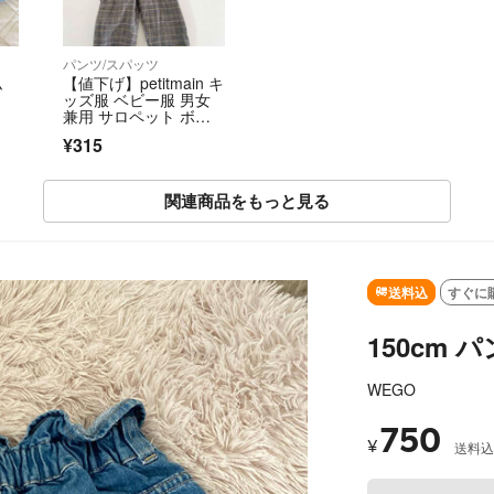
パンツ/スパッツ
ム
【値下げ】petitmain キ
ッズ服 ベビー服 男女
兼用 サロペット ボト
ムス ズボン 春服 秋
¥315
服 冬服 90cm
関連商品をもっと見る
SOLD OUT
送料込
すぐに
150cm 
WEGO
750
¥
送料込