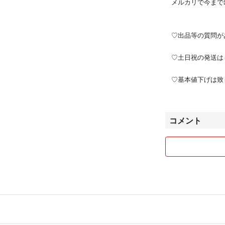
メルカリで今まで出
♡出品等の質問が
♡土日祝の発送は
♡基本値下げは致
ださい。
コメント
♡普通郵便でお送
で、郵便事故など
それをご理解の上
♡取置きは日にち
♡仕事の都合上、
いませ。