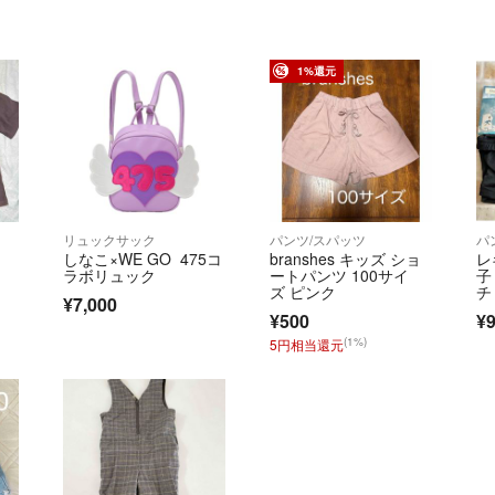
1%還元
リュックサック
パンツ/スパッツ
パ
しなこ×WE GO 475コ
branshes キッズ ショ
レ
ラボリュック
ートパンツ 100サイ
子
ズ ピンク
チ
¥7,000
m
¥500
¥
(1%)
5円相当還元