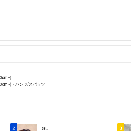
cm~)
cm~)
›
パンツ/スパッツ
2
3
GU