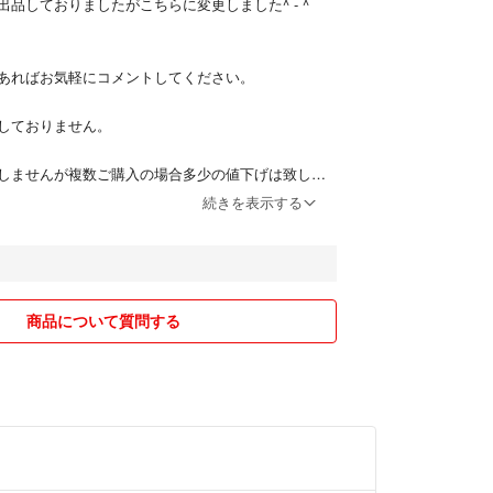
品しておりましたがこちらに変更しました^ - ^
あればお気軽にコメントしてください。
しておりません。
しませんが複数ご購入の場合多少の値下げは致しく
続きを表示する
りいたしますので、その場合補償がつきませんの
の責任は取りません！
購入お願いします。
商品について質問する
によって考えます。
コメントなど遅れる場合がございます事ご了承下さ