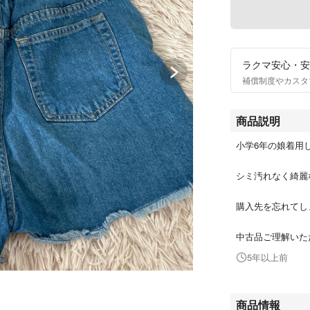
ラクマ安心・安
補償制度やカスタ
商品説明
小学6年の娘着用
シミ汚れなく綺麗
購入先を忘れてしま
中古品ご理解いただ
5年以上前
商品情報