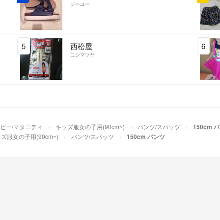
ジーユー
5
西松屋
6
ニシマツヤ
ベビー/マタニティ
キッズ服女の子用(90cm~)
パンツ/スパッツ
150cm 
ズ服女の子用(90cm~)
パンツ/スパッツ
150cm パンツ