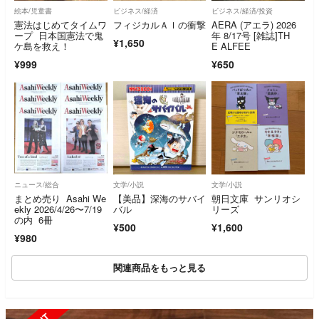
絵本/児童書
ビジネス/経済
ビジネス/経済/投資
憲法はじめてタイムワ
フィジカルＡＩの衝撃
AERA (アエラ) 2026
ープ 日本国憲法で鬼
年 8/17号 [雑誌]TH
¥1,650
ケ島を救え！
E ALFEE
¥999
¥650
ニュース/総合
文学/小説
文学/小説
まとめ売り Asahi We
【美品】深海のサバイ
朝日文庫 サンリオシ
ekly 2026/4/26〜7/19
バル
リーズ
の内 6冊
¥500
¥1,600
¥980
関連商品をもっと見る
SOLD OUT