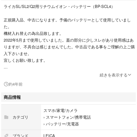
ライカSL/SL2/Q2用リチウムイオン・バッテリー（BP-SCL4）
正規購入品、中古になります。予備のバッテリーとして使用していまし
た。
機材入れ替えの為出品致します。
2022年5月まで使用していました。蓋の部分に少しスレがあり使用感はあ
りますが、不具合は感じませんでした。中古品である事をご理解の上ご購
入下さいませ。
宜しくお願い致します。
箱、説明書付き
続きを表示する
約4年前
商品情報
スマホ/家電/カメラ
カテゴリ
›
スマートフォン/携帯電話
›
バッテリー/充電器
ブランド
LEICA