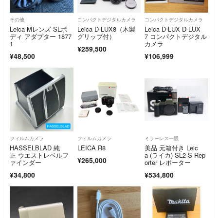
その他
コンパクトデジタルカメラ
コンパクトデジタルカメラ
Leica Mレンズ SLボ
Leica D-LUX8（木製
Leica D-LUX D-LUX
ディ アダプター 1877
グリップ付）
7 コンパクトデジタル
1
カメラ
¥259,500
¥48,500
¥106,999
フィルムカメラ
フィルムカメラ
ミラーレス一眼
HASSELBLAD 純
LEICA R8
美品 元箱付き Leic
正 ウエストレベルフ
a (ライカ) SL2-S Rep
¥265,000
ァインダー
orter レポーター
¥34,800
¥534,800