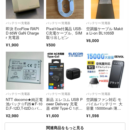
バッテリー/充電器
バッテリー/充電器
バッテリー/充電器
即決 EcoFlow RAPI
Pixel10a付属品 USB-
空調服ケーブル Makit
D 65W GaN Charge
C充電ケーブル、SIM
a Li-on BL1055B
r 充電器
取り出しピン
¥6,000
¥1,900
¥500
バッテリー/充電器
バッテリー/充電器
バッテリー/充電器
NTT docomo★純正電
新品 エレコム USB P
空調服ファン対応 モ
池パック☆F25★F-10
ower Delivery 充電
バイルバッテリー 大
D,F-12D,T-02D☆バッ
器 45W Type-C 1ポー
容量 15000mah 薄
テリー★富士通☆送料
ト ACDC-PD2245BK
型 5V2.4A 出力2ポー
¥2,980
¥1,600
¥1,598
無料
ト PSE認証 ブラッ
ク 新品！
関連商品をもっと見る