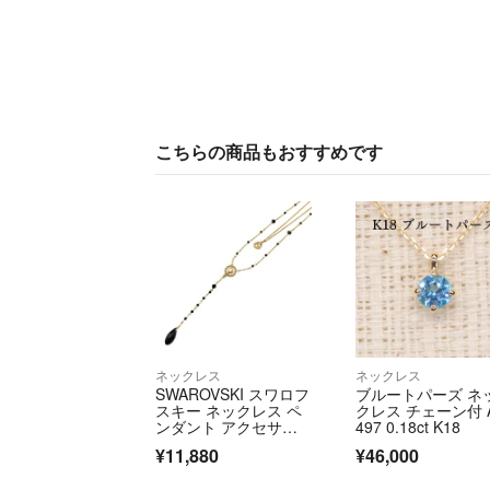
こちらの商品もおすすめです
ネックレス
ネックレス
SWAROVSKI スワロフ
ブルートパーズ ネ
スキー ネックレス ペ
クレス チェーン付 
ンダント アクセサリ
497 0.18ct K18
ー Y字型 ロング 2
¥11,880
¥46,000
連 レイヤード クリス
タル【au21】