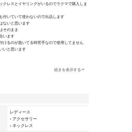
ックレスとイヤリングがいるのでラクマで購入しま
も付いていて使わないので出品します
はないと思います
はそのまま
合います
付けるのが急いてる時苦手なので使用してません
いいと思います
ください
続きを表示する
ます♡
レディース
›
アクセサリー
›
ネックレス