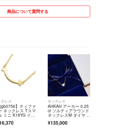
イクルも使うこともあります
商品について質問する
コメントで聞いてください
です
で地域によってその分だけプラスしますね
があったらコメントください
返事します♡
ックレス
ネックレス
jgb0756】ティファ
AHKAH アーカー 0.25
ー ネックレス Tスマ
ct ソルティアラウンド
 ミニ K18YG イエ
ネックレスM ダイヤモ
ーゴールド【中古】
ンド 18金 K18 ゴー
16,370
¥135,000
ディース
ルド