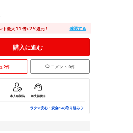
込
11
2
確認する
ント最大
倍+
%還元！
購入に進む
 2件
コメント 0件
本人確認済
紛失補償有
ラクマ安心・安全への取り組み