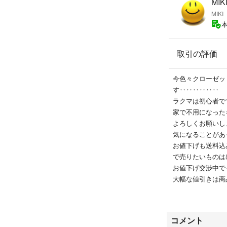
MIKI
MIKI
取引の評価
今色々クローゼッ
す‥‥‥‥‥‥
ラクマは初心者で
家で不用になった
よろしくお願いし
気になることがあ
お値下げも送料込
で売りたいものは
お値下げ交渉中で
大幅な値引きは商
商品のクレームや
いようキレイな状
コメント
梱包もなるべく丁