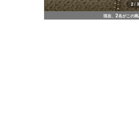
2 / 3
2
現在、
名がこの商