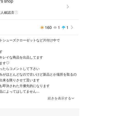
's shop
本人確認済
160
1
1
トシューズクローゼットなど片付け中で
す
キレイな商品を出品してます
ます♡
ったらコメントして下さい
みがほとんどなので古いけど新品とか場所を取るの
出来る限りさせて貰います
も即決された方優先的になります
品によってはしてません
キャンセルや返品はお断りしています そうならな
続きを表示する
態で発送しています
寧に箱があったら使いながら割れ物は箱がない時は