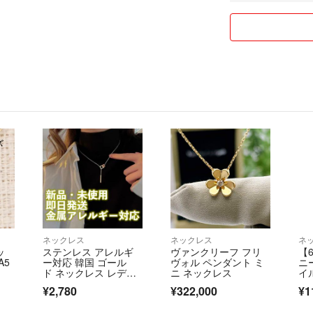
しプチプチで
コンパクトにリサ
気になる方はまた
ペット喫煙者ない
送料がありますの
また気になること
なるべく早めにお
ネックレス
ネックレス
ネ
ッ
ステンレス アレルギ
ヴァンクリーフ フリ
【6
A5
ー対応 韓国 ゴール
ヴォル ペンダント ミ
ニ
ド ネックレス レディ
ニ ネックレス
イル
ース シンプル
ロ
¥2,780
¥322,000
¥1
レ