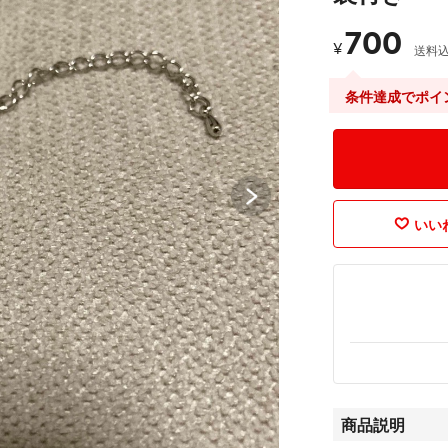
700
¥
送料
条件達成でポイ
いいね
商品説明