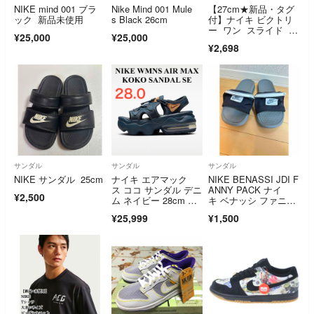
NIKE mind 001 ブラ
Nike Mind 001 Mule
【27cm★新品・タグ
ック 新品未使用
s Black 26cm
付】ナイキ ビクトリ
ー ワン スライド メ
¥25,000
¥25,000
ンズ
¥2,698
サンダル
サンダル
サンダル
NIKE サンダル 25cm
ナイキ エアマック
NIKE BENASSI JDI F
ス ココ サンダル デニ
ANNY PACK ナイ
¥2,500
ム ネイビー 28cm 新
キ ベナッシ ファニ
品未使用
ー パック 28㎝
¥25,999
¥1,500