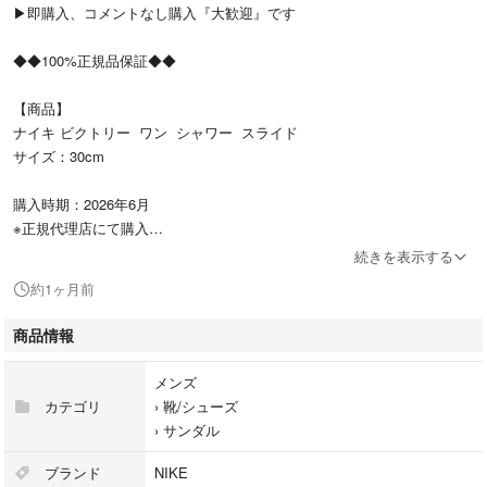
▶︎即購入、コメントなし購入『大歓迎』です
◆◆100%正規品保証◆◆
【商品】
ナイキ ビクトリー ワン シャワー スライド
サイズ：30cm
購入時期：2026年6月
※正規代理店にて購入
続きを表示する
新品・未使用・タグ付き ※外箱は付きません
約1ヶ月前
匿名配送
送料込
商品情報
メンズ
カテゴリ
›
靴/シューズ
›
サンダル
ブランド
NIKE