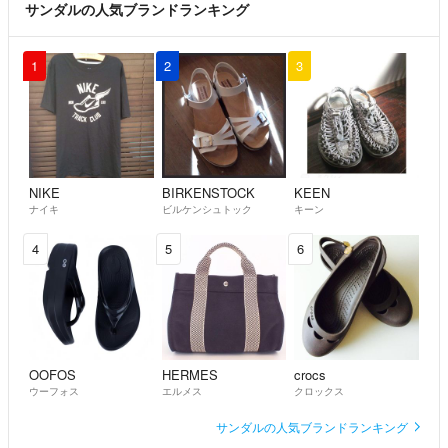
サンダルの人気ブランドランキング
1
2
3
NIKE
BIRKENSTOCK
KEEN
ナイキ
ビルケンシュトック
キーン
4
5
6
OOFOS
HERMES
crocs
ウーフォス
エルメス
クロックス
サンダルの人気ブランドランキング