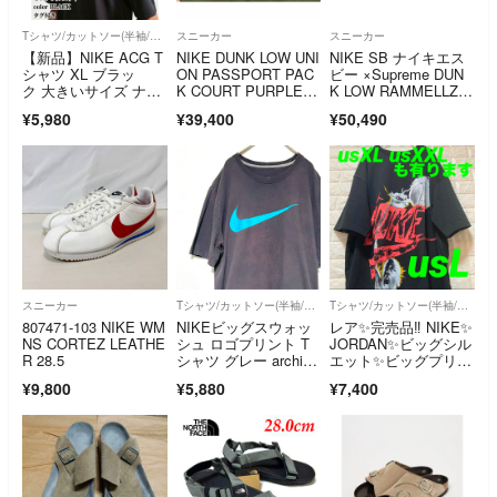
Tシャツ/カットソー(半袖/袖なし)
スニーカー
スニーカー
【新品】NIKE ACG T
NIKE DUNK LOW UNI
NIKE SB ナイキエス
シャツ XL ブラッ
ON PASSPORT PAC
ビー ×Supreme DUN
ク 大きいサイズ ナイ
K COURT PURPLE 3
K LOW RAMMELLZE
キ 未使用
1cm
E FD8778-001 シュプ
¥5,980
¥39,400
¥50,490
リーム ダンク ロー ラ
メルジー ローカット
スニーカー マルチ US
9.5/27.5cm
スニーカー
Tシャツ/カットソー(半袖/袖なし)
Tシャツ/カットソー(半袖/袖なし)
807471-103 NIKE WM
NIKEビッグスウォッ
レア✨完売品‼️ NIKE✨
NS CORTEZ LEATHE
シュ ロゴプリント T
JORDAN✨ビッグシル
R 28.5
シャツ グレー archiv
エット✨ビッグプリン
e XL
ト Tシャツ us L
¥9,800
¥5,880
¥7,400