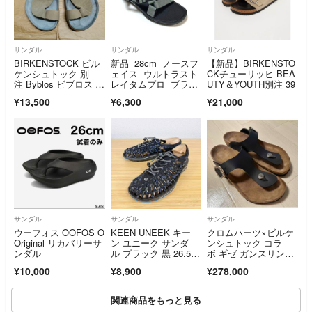
サンダル
サンダル
サンダル
BIRKENSTOCK ビル
新品 28cm ノースフ
【新品】BIRKENSTO
ケンシュトック 別
ェイス ウルトラスト
CKチューリッヒ BEA
注 Byblos ビブロス 2
レイタムプロ ブラッ
UTY＆YOUTH別注 39
8cm サンダル
ク グレー
¥13,500
¥6,300
¥21,000
サンダル
サンダル
サンダル
ウーフォス OOFOS O
KEEN UNEEK キー
クロムハーツ×ビルケ
Original リカバリーサ
ン ユニーク サンダ
ンシュトック コラ
ンダル
ル ブラック 黒 26.5c
ボ ギゼ ガンスリンガ
m
ー サンダル 43 28.
¥10,000
¥8,900
¥278,000
0 ブラック
関連商品をもっと見る