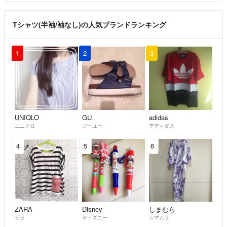
Tシャツ(半袖/袖なし)の人気ブランドランキング
1
2
3
UNIQLO
GU
adidas
ユニクロ
ジーユー
アディダス
4
5
6
ZARA
Disney
しまむら
ザラ
ディズニー
シマムラ