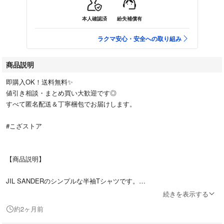
本人確認済
紛失補償有
ラクマ安心・安全への取り組み
商品説明
即購入OK！送料無料✨
値引き相談・まとめ買い大歓迎です◎
すべて匿名配送＆丁寧梱包でお届けします。
#こざストア
【商品説明】
JIL SANDERのシンプルな半袖Tシャツです。
続きを表示する
無駄のないミニマルなデザインで、1枚でもインナーとしても活躍しま
約2ヶ月前
す。上質なコットン素材を使用した、ジルサンダーらしいベーシックアイ