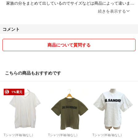
家族の分をまとめて出しているのでサイズなどは商品によって違いま
※予告なく削除・終了する場合があります。
す。
続きを表示する
じゃらじゃらキーホルダーは趣味で作っているのでたまに出品しており
JIL SANDER ジルサンダー 半袖Tシャツ カットソー ネイビー 無地 ミニ
ます。ご依頼も受け付けておりますので気になるパーツなどがございま
コメント
マル イタリア製 ハイブランド レディース メンズ ユニセックス
したらお申し付けください☆
526S1600
☆発送について
商品について質問する
匿名配送で送らせて頂きます。
小さいものはゆうパケットポストminiで発送しております。他の発送方
法をご希望の方はコメントにてお願い致します。
こちらの商品もおすすめです
指定日等もご遠慮なくコメントください。
らくらくメルカリ便とゆうゆうメルカリ便で発送を変更させて頂く場合
がございます。どちらかご希望の場合は取引ナビでお伝えください。
1%還元
☆商品について
細部が気になる方はお気軽におっしゃってください。写真追加します。
着画はお断りしております。ご了承ください。
Tシャツ(半袖/袖なし)
Tシャツ(半袖/袖なし)
Tシャツ(半袖/袖なし)