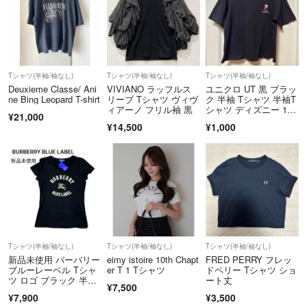
Tシャツ(半袖/袖なし)
Tシャツ(半袖/袖なし)
Tシャツ(半袖/袖なし)
Deuxieme Classe/ Ani
VIVIANO ラッフルス
ユニクロ UT 黒 ブラッ
ne Bing Leopard T-shirt
リーブ Tシャツ ヴィヴ
ク 半袖 Tシャツ 半袖T
ィアーノ フリル袖 黒
シャツ ディズニー 101
¥21,000
匹わんちゃん L 綿10
¥14,500
¥1,000
0%
Tシャツ(半袖/袖なし)
Tシャツ(半袖/袖なし)
Tシャツ(半袖/袖なし)
新品未使用 バーバリー
eimy istoire 10th Chapt
FRED PERRY フレッ
ブルーレーベル Tシャ
er T 1 Tシャツ
ドペリー Tシャツ ショ
ツ ロゴ ブラック 半
ート丈
¥7,500
袖 Mサイズ
¥7,900
¥3,500