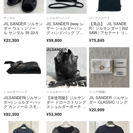
サンダル
ショルダーバッグ
ロングスカート
JIL SANDER ジルサン
JIL SANDER 2way レ
【美品】 JIL SANDE
ダー ウェッジソー
ザー ショルダーバッ
R / ジルサンダー | 202
ル サンダル 35 22.5
グ ハンドバッグ ブラ
5AW | アセテート リボ
ック
ンドッキング スカー
¥23,300
¥59,800
¥75,845
ト | 32 | ブラック | レ
ディース
ショルダーバッグ
ショルダーバッグ
リング(指輪)
JILSANDER(ジルサン
【未使用級】ジルサン
JIL SANDER ジルサン
ダー) ショルダーバッ
ダー ドローストリング
ダー CLASSIC リング
グ カンノーロ スモー
スショルダーポーチ レ
¥20,999
ル 黒 レザー
ザー ブラック
¥92,300
¥53,900