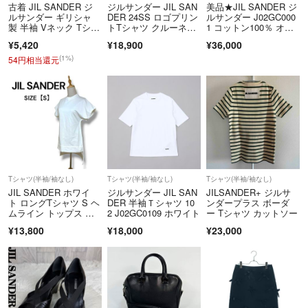
お値引き相談のコメントのやり取り中でも先に購入された方が優先とな
古着 JIL SANDER ジ
ジルサンダー JIL SAN
美品★JIL SANDER ジ
ります。
ルサンダー ギリシャ
DER 24SS ロゴプリン
ルサンダー J02GC000
製 半袖 Vネック Tシャ
トTシャツ クルーネッ
1 コットン100％ オー
ツ XL ホワイト 無
ク
バーサイズ ロゴデザイ
¥5,420
¥18,900
¥36,000
地 レディース
ン 半袖Ｔシャツ ホワ
イト XS イタリア製 正
(1%)
54円相当還元
☆受取について
規品
受け取り評価後ですと、お取り替えや返品等の対応が出来かねますの
で、事前にご連絡ください。
☆値下げ交渉について
Tシャツ(半袖/袖なし)
Tシャツ(半袖/袖なし)
Tシャツ(半袖/袖なし)
お値下げをご希望の場合は値下げ依頼機能をご利用いただくか、ご希望
JIL SANDER ホワイ
ジルサンダー JIL SAN
JILSANDER+ ジルサ
金額をコメントにてお知らせください。可能な範囲で検討させていただ
ト ロングTシャツ S ヘ
DER 半袖Ｔシャツ 10
ンダープラス ボーダ
ムライン トップス ジ
2 J02GC0109 ホワイト
ー Tシャツ カットソー
きます。
ルサンダー イタリア
¥13,800
¥18,000
¥23,000
製 半袖 Tシャツ カッ
トソー