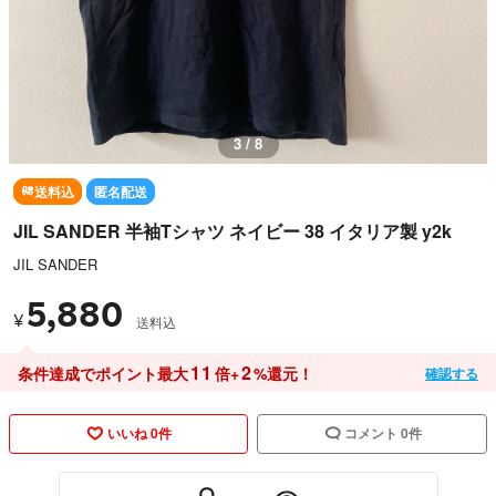
3 / 8
送料込
匿名配送
JIL SANDER 半袖Tシャツ ネイビー 38 イタリア製 y2k
JIL SANDER
5,880
¥
送料込
11
2
条件達成でポイント最大
倍+
%還元！
確認する
いいね 0件
コメント 0件