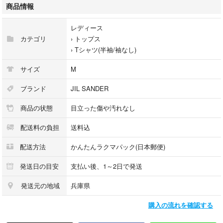
テムです。
商品情報
若干の使用感はありますが、目立つ傷や汚れはなく、まだまだご着用いた
レディース
だけます。
カテゴリ
›
トップス
自宅保管のため、古着にご理解いただける方のみご購入をお願いいたしま
›
Tシャツ(半袖/袖なし)
す。
サイズ
M
気になる点があれば、写真追加も対応しますのでお気軽にお声がけくださ
い。
ブランド
JIL SANDER
商品の状態
目立った傷や汚れなし
【アイテム詳細】
配送料の負担
送料込
●ブランド： JIL SANDER ジルサンダー
配送方法
かんたんラクマパック(日本郵便)
●カラー： 黒 ブラック
発送日の目安
支払い後、1～2日で発送
発送元の地域
兵庫県
●サイズ： 38 M相当
・肩幅：39cm
購入の流れを確認する
・身幅：44cm
・袖丈：17cm