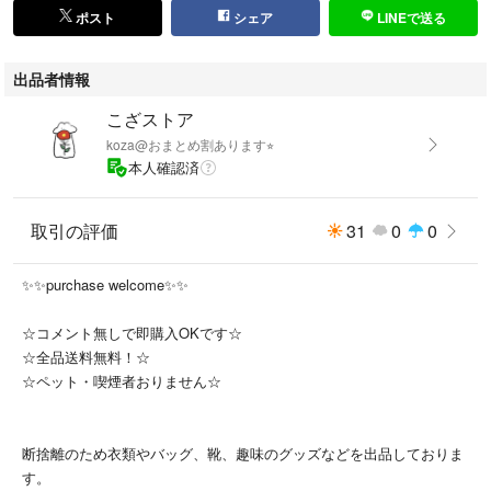
・着丈：61cm
ポスト
シェア
LINEで送る
※平置き採寸のため多少の誤差はご了承下さい。
出品者情報
●状態：【Bランク】
こざストア
S：ほぼ新品
koza@おまとめ割あります⭐︎
A：使用感わずかで良好
本人確認済
B：多少の使用感はあるが大きく目立つダメージなし
C：使用感あり、多少の汚れ・色褪せあり
取引の評価
31
0
0
D：訳あり、着用に注意が必要
※状態は独自基準です。気になる箇所は事前にコメントください。
✨✨purchase welcome✨✨
【発送について】
☆コメント無しで即購入OKです☆
お安く提供するため、衣類は圧縮して梱包する場合があります。
☆全品送料無料！☆
丁寧に防水対策して発送いたしますのでご安心ください。
☆ペット・喫煙者おりません☆
ネコポス ↔ ゆうパケットポストで変更する場合がございます。
断捨離のため衣類やバッグ、靴、趣味のグッズなどを出品しておりま
#こざストア
す。