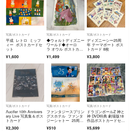
写真/ポストカード
写真/ポストカード
写真/ポストカード
平成 レトロ ミッフ
◆ウォルトディズニー
ディズニーシー25周
ィー ポストカードセ
ワールド◆オーロ
年 テーマポート ポス
ット
ラ オウル ポストカー
トカード 8枚
ド ハガキ 葉書
¥1,600
¥1,499
¥3,800
写真/ポストカード
写真/ポストカード
写真/ポストカード
Λucifer 10th Annivers
ファンタジースプリン
ドラゴンボールZ 神と
ary Live 写真集＆ポス
グスホテル ファンタ
神 DVD特典 劇場版18
トカード
ジーシャトー 25周年
作品ポストカードセッ
限定 ポストカード
ト
¥2,300
¥510
¥5,699