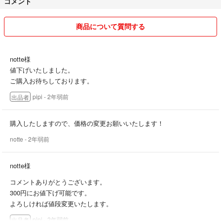
コメント
ます。
＊基本1〜2日で発送しますが、土日祝をはさむと少し発送が遅れる事
があります。
商品について質問する
＊大きな物は発送が遅くなると思います。ご了承ください。
notte様
値下げいたしました。
ご購入お待ちしております。
pipi
- 2年弱前
出品者
購入したしますので、価格の変更お願いいたします！
notte
- 2年弱前
notte様
コメントありがとうございます。
300円にお値下げ可能です。
よろしければ値段変更いたします。
pipi
- 2年弱前
出品者