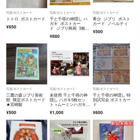
写真/ポストカード
写真/ポストカード
写真/ポストカード
トトロ ポストカード
千と千尋の神隠し ハ
希少 ジブリ ポスト
ガキ ポストカー
カード ノベルティ
¥650
ド ジブリ映画 3枚セ
¥500
ット
¥880
写真/ポストカード
写真/ポストカード
写真/ポストカード
三鷹の森ジブリ美術
未使用 千と千尋の神
千と千尋の神隠し 特
館 限定ポストカード
隠し ハガキ5枚セッ
別試写会 ポストカー
★宮崎駿
ト +ムーミンハガキ1
ド
枚
¥500
¥1,000
¥600