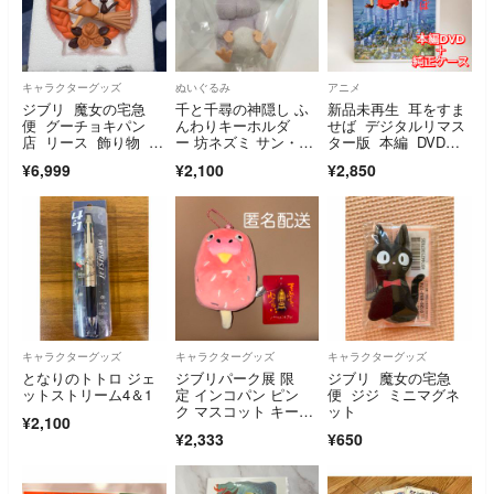
キャラクターグッズ
ぬいぐるみ
アニメ
ジブリ 魔女の宅急
千と千尋の神隠し ふ
新品未再生 耳をすま
便 グーチョキパン
んわりキーホルダ
せば デジタルリマス
店 リース 飾り物 置
ー 坊ネズミ サン・ア
ター版 本編 DVD匿
物 インテリア グッ
ロー ①
名配送で兵庫県から発
¥6,999
¥2,100
¥2,850
ズ
送です国内正規販売店
より購入した国内正規
品
キャラクターグッズ
キャラクターグッズ
キャラクターグッズ
となりのトトロ ジェ
ジブリパーク展 限
ジブリ 魔女の宅急
ットストリーム4＆1
定 インコパン ピン
便 ジジ ミニマグネ
ク マスコット キーホ
ット
¥2,100
ルダー ぬいぐるみ
¥2,333
¥650