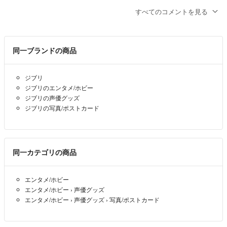
すべてのコメントを見る
コメント失礼いたします！
こちらの商品は値下げ可能でしょうか？
希望価格は300円です。
同一ブランドの商品
ご検討よろしくお願いいたしますm(_ _)m
notte
- 2年弱前
ジブリ
ジブリのエンタメ/ホビー
ジブリの声優グッズ
ジブリの写真/ポストカード
同一カテゴリの商品
エンタメ/ホビー
エンタメ/ホビー
›
声優グッズ
エンタメ/ホビー
›
声優グッズ
›
写真/ポストカード