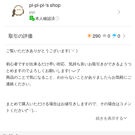
pi-pi-pi-'s shop
pipi
本人確認済
取引の評価
290
0
0
ご覧いただきありがとうございます( ˊᵕˋ )
初心者ですが出来るだけ早い対応、気持ち良いお取引きができるようつ
とめますのでよろしくお願いします( ᵕᴗᵕ )*
商品のことで気になること、わからないことがありましたらお気軽にご
連絡ください。
まとめて購入いただける場合はお値引きしますので、その場合はコメン
トください(*´-`)
続きを表示する
＊ペット、喫煙者はいません。
＊自宅での保管、素人の梱包である事をご理解の上ご購入お願いいたし