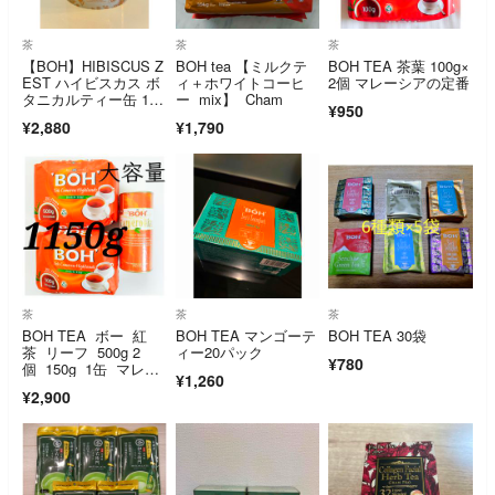
茶
茶
茶
【BOH】HIBISCUS Z
BOH tea 【ミルクテ
BOH TEA 茶葉 100g×
EST ハイビスカス ボ
ィ＋ホワイトコーヒ
2個 マレーシアの定番
タニカルティー缶 15T
ー mix】 Cham
¥950
B
¥2,880
¥1,790
茶
茶
茶
BOH TEA ボー 紅
BOH TEA マンゴーテ
BOH TEA 30袋
茶 リーフ 500g 2
ィー20パック
¥780
個 150g 1缶 マレー
¥1,260
シア
¥2,900