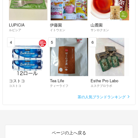
LUPICIA
伊藤園
山麓園
ルピシア
イトウエン
サンロクエン
4
5
6
コストコ
Tea Life
Esthe Pro Labo
コストコ
ティーライフ
エステプロラボ
茶の人気ブランドランキング
ページの上へ戻る