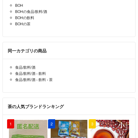
BOH
BOHの食品/飲料/酒
BOHの飲料
BOHの茶
同一カテゴリの商品
食品/飲料/酒
食品/飲料/酒
›
飲料
食品/飲料/酒
›
飲料
›
茶
茶の人気ブランドランキング
1
2
3