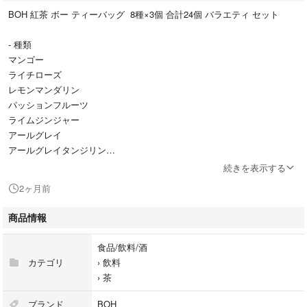
BOH 紅茶 ボー ティーバッグ 8種×3個 合計24個 バラエティ セット
- 種類
マンゴー
ライチローズ
レモンマンダリン
パッションフルーツ
ライムジンジャー
アールグレイ
アールグレイタンジリン
イングリッシュブレックファースト
続きを表示する
2ヶ月前
賞味期限 2027年4月〜2028年4月
詳細の賞味期限は２枚目の画像にて記載がございます。ご確認ください。
商品情報
お送りする商品は1枚目の画像に写っている個包装のティーバッグになり
食品/飲料/酒
ます。
カテゴリ
›
飲料
›
茶
ご覧いただきありがとうございます。
ブランド
BOH