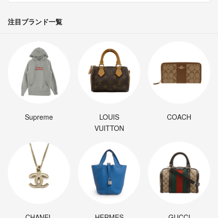
注目ブランド一覧
Supreme
LOUIS
COACH
VUITTON
CHANEL
HERMES
GUCCI