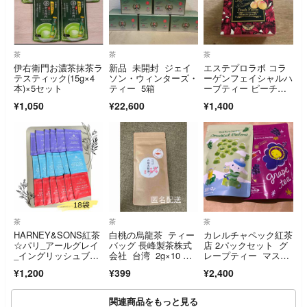
茶
茶
茶
伊右衛門お濃茶抹茶ラ
新品 未開封 ジェイ
エステプロラボ コラ
テスティック(15g×4
ソン・ウィンターズ・
ーゲンフェイシャルハ
本)×5セット
ティー 5箱
ーブティー ピーチフ
レーバー 10袋
¥1,050
¥22,600
¥1,400
茶
茶
茶
HARNEY&SONS紅茶
白桃の烏龍茶 ティー
カレルチャペック紅茶
☆パリ_アールグレイ
バッグ 長峰製茶株式
店 2パックセット グ
_イングリッシュブレ
会社 台湾 2g×10 匿
レープティー マスカ
ックファスト
名配送
ットウーロン 水出し
¥1,200
¥399
¥2,400
スタンドパック 3gX8
関連商品をもっと見る