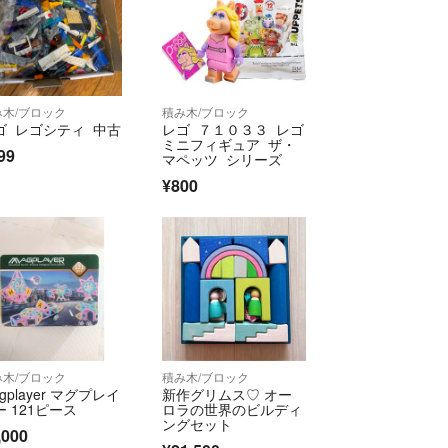
み木/ブロック
積み木/ブロック
ゴ レゴシティ 中古
レゴ ７１０３３ レゴ
ミニフィギュア ザ・
99
マペッツ シリーズ
¥800
み木/ブロック
積み木/ブロック
gplayer マグプレイ
新作グリムス♡ オー
ー 121ピース
ロラの世界のビルディ
ングセット
,000