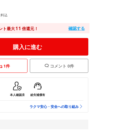
送料込
11
確認する
ント最大
倍還元！
購入に進む
 1件
コメント 0件
本人確認済
紛失補償有
ラクマ安心・安全への取り組み