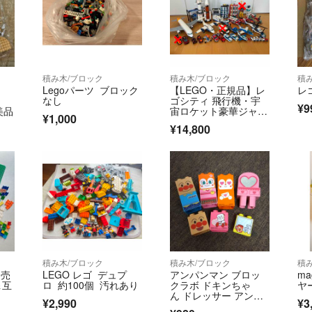
積み木/ブロック
積み木/ブロック
積
Legoパーツ ブロック
【LEGO・正規品】レ
レ
なし
ゴシティ 飛行機・宇
¥9
美品
宙ロケット豪華ジャン
¥1,000
クまとめ売り
¥14,800
積み木/ブロック
積み木/ブロック
積
め売
LEGO レゴ デュプ
アンパンマン ブロッ
ma
＆互
ロ 約100個 汚れあり
クラボ ドキンちゃ
ヤ
ん ドレッサー アンパ
¥2,990
¥3
ンマン ブロックラボ