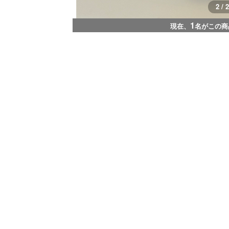
1 / 2
1
現在、
名がこの商