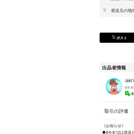
発送元の地
ポスト
出品者情報
/aki
8/6-
取引の評価
《お知らせ》
◆8/6-8/12は