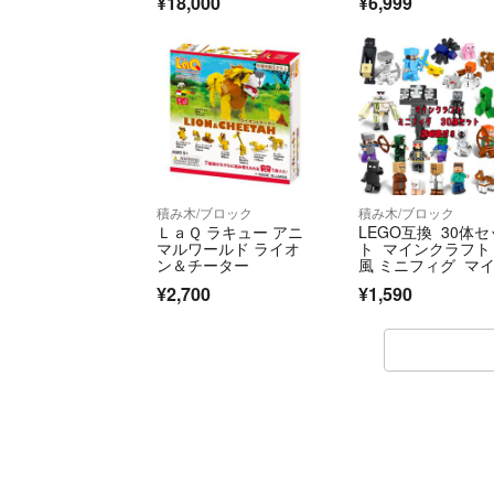
¥18,000
¥6,999
積み木/ブロック
積み木/ブロック
ＬａＱ ラキュー アニ
LEGO互換 30体セ
マルワールド ライオ
ト マインクラフト
ン＆チーター
風 ミニフィグ マ
ラ 匿名配送
¥2,700
¥1,590