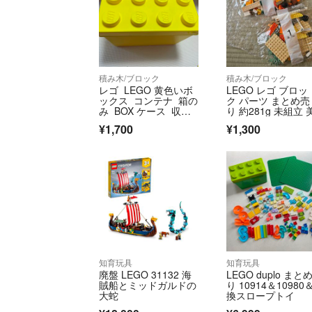
積み木/ブロック
積み木/ブロック
レゴ LEGO 黄色いボ
LEGO レゴ ブロッ
ックス コンテナ 箱の
ク パーツ まとめ売
み BOX ケース 収納
り 約281g 未組立 
ボックス
¥1,700
¥1,300
知育玩具
知育玩具
廃盤 LEGO 31132 海
LEGO duplo まと
賊船とミッドガルドの
り 10914＆10980
大蛇
換スロープトイ