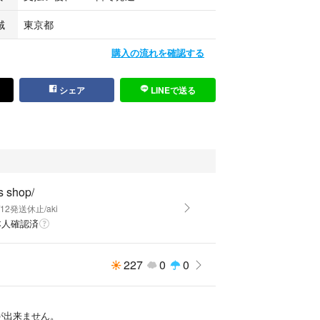
域
東京都
購入の流れを確認する
シェア
LINEで送る
's shop/
8/12発送休止/aki
本人確認済
227
0
0
発送が出来ません。