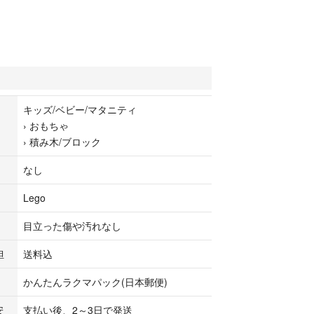
キッズ/ベビー/マタニティ
›
おもちゃ
›
積み木/ブロック
なし
Lego
目立った傷や汚れなし
担
送料込
かんたんラクマパック(日本郵便)
安
支払い後、2～3日で発送