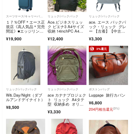
スーツケース/キャリーバッグ
リュック/バックパック
リュック/バックパック
１７％OFF＊エース正
Ace.ビジネスリュッ
ace. エース バックパ
規店《高人気品＊完売
ク ビエナ3 A4サイズ
ック・リュック グレ
間近》■エッジリンク
収納 14inchPC A4収
ー 【古着】【中古】
[クルーズボックス]ス
納
【送料無料】
¥19,900
¥12,400
¥3,300
ーツケース33L ディー
プシー ※機内持込可能
3%還元
リュック/バックパック
リュック/バックパック
ボストンバッグ
W&.Day/Night（ダブ
ace カナナプロジェク
Luggage 旅行カバン
ルアンドデイナイト）
ト リュック A4タテ
¥6,800
型 収納多め オリー
¥8,500
ブ系
(3%)
204円相当還元
¥3,330