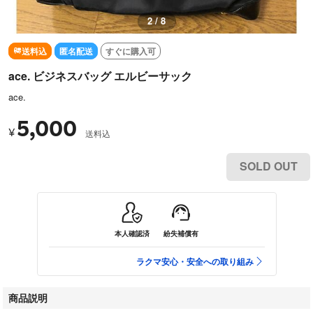
3 / 8
送料込
匿名配送
すぐに購入可
ace. ビジネスバッグ エルビーサック
ace.
5,000
¥
送料込
SOLD OUT
本人確認済
紛失補償有
ラクマ安心・安全への取り組み
商品説明