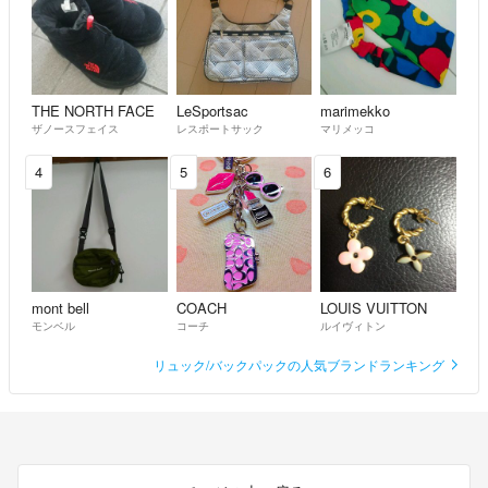
THE NORTH FACE
LeSportsac
marimekko
ザノースフェイス
レスポートサック
マリメッコ
4
5
6
mont bell
COACH
LOUIS VUITTON
モンベル
コーチ
ルイヴィトン
リュック/バックパックの人気ブランドランキング