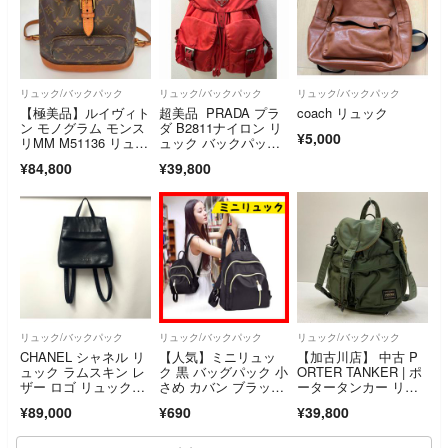
リュック/バックパック
リュック/バックパック
リュック/バックパック
【極美品】ルイヴィト
超美品 PRADA プラ
coach リュック
ン モノグラム モンス
ダ B2811ナイロン リ
¥5,000
リMM M51136 リュッ
ュック バックパッ
ク
ク レッド系 赤
¥84,800
¥39,800
リュック/バックパック
リュック/バックパック
リュック/バックパック
CHANEL シャネル リ
【人気】ミニリュッ
【加古川店】 中古 P
ュック ラムスキン レ
ク 黒 バッグパック 小
ORTER TANKER | ポ
ザー ロゴ リュックサ
さめ カバン ブラッ
ータータンカー リュ
ック 黒
ク 韓国 シンプル
ック・デイパック SA
¥89,000
¥690
¥39,800
CKPACK 622-0162
8 カーキ 【121】