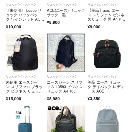
リュック/バックパック
リュック/バックパック
リュック/バックパック
《未使用》 Lesue リ
ACE(エース) リュック
【美品】ace. エー
ュック バックパッ
サック - 黒
ス スリファム ビジネ
ク ワインレッド AC
スリュック 黒 A4 PC
¥8,900
E 匿名
収納可
¥10,000
¥9,000
リュック/バックパック
リュック/バックパック
リュック/バックパック
未使用 エースジー
エースジーン スリフ
美品 エース リュッ
ン スリファム ブラッ
ァム 10583 ビジネス
ク デイパック レディ
ク ビジネス リュッ
リュック A4 10L
ース ACE
ク 10L A4
¥15,000
¥8,980
¥3,850