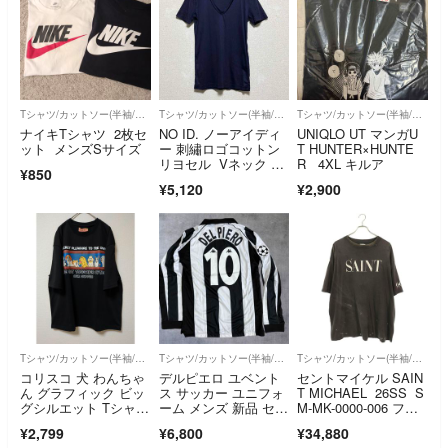
Tシャツ/カットソー(半袖/袖なし)
Tシャツ/カットソー(半袖/袖なし)
Tシャツ/カットソー(半袖/袖なし)
ナイキTシャツ 2枚セ
NO ID. ノーアイディ
UNIQLO UT マンガU
ット メンズSサイズ
ー 刺繡ロゴコットン
T HUNTER×HUNTE
リヨセル Vネック 半
R 4XL キルア
¥850
袖Tシャツ 吸収発散素
¥5,120
¥2,900
材 ネイビー1
Tシャツ/カットソー(半袖/袖なし)
Tシャツ/カットソー(半袖/袖なし)
Tシャツ/カットソー(半袖/袖なし)
コリスコ 犬 わんちゃ
デルピエロ ユベント
セントマイケル SAIN
ん グラフィック ビッ
ス サッカー ユニフォ
T MICHAEL 26SS S
グシルエット Tシャ
ーム メンズ 新品 セリ
M-MK-0000-006 フロ
ツ 男女兼用 M オーバ
エA 長袖 イタリア代
ントロゴプリントTシ
¥2,799
¥6,800
¥34,880
ーサイズ
表 10番 レトロ レプリ
ャツ メンズ XL