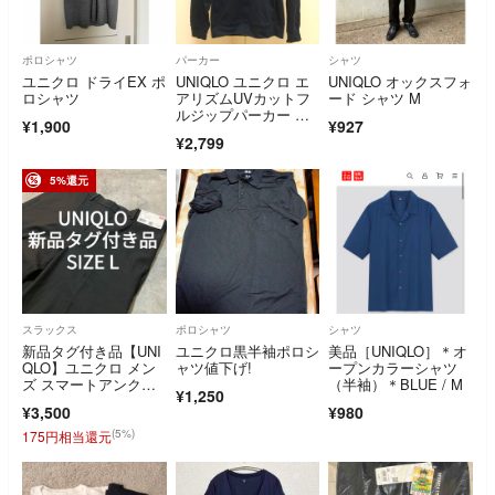
ポロシャツ
パーカー
シャツ
ユニクロ ドライEX ポ
UNIQLO ユニクロ エ
UNIQLO オックスフォ
ロシャツ
アリズムUVカットフ
ード シャツ M
ルジップパーカー ネ
¥1,900
¥927
イビー 紺
¥2,799
5%還元
スラックス
ポロシャツ
シャツ
新品タグ付き品【UNI
ユニクロ黒半袖ポロシ
美品［UNIQLO］＊オ
QLO】ユニクロ メン
ャツ値下げ!
ープンカラーシャツ
ズ スマートアンクル
（半袖）＊BLUE / M
¥1,250
パンツ Lサイズ ブラ
¥3,500
¥980
ック スラックス トラ
ウザーパンツ
(5%)
175円相当還元