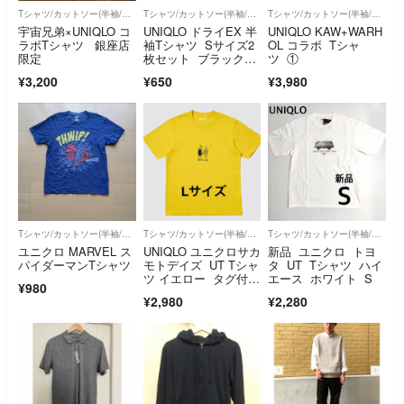
Tシャツ/カットソー(半袖/袖なし)
Tシャツ/カットソー(半袖/袖なし)
Tシャツ/カットソー(半袖/袖なし)
宇宙兄弟×UNIQLO コ
UNIQLO ドライEX 半
UNIQLO KAW+WARH
ラボTシャツ 銀座店
袖Tシャツ Sサイズ2
OL コラボ Tシャ
限定
枚セット ブラック✖️
ツ ①
ライムイエロー
¥3,200
¥650
¥3,980
Tシャツ/カットソー(半袖/袖なし)
Tシャツ/カットソー(半袖/袖なし)
Tシャツ/カットソー(半袖/袖なし)
ユニクロ MARVEL ス
UNIQLO ユニクロサカ
新品 ユニクロ トヨ
パイダーマンTシャツ
モトデイズ UT Tシャ
タ UT Tシャツ ハイ
ツ イエロー タグ付
エース ホワイト S
¥980
き 黄色 L
¥2,980
¥2,280