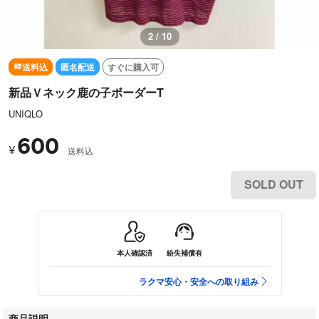
2 / 10
送料込
匿名配送
すぐに購入可
新品Ｖネック鹿の子ボーダーT
UNIQLO
600
¥
送料込
SOLD OUT
本人確認済
紛失補償有
ラクマ安心・安全への取り組み
商品説明