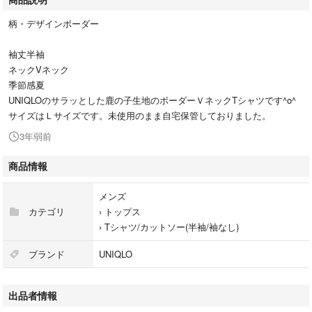
柄・デザインボーダー
袖丈半袖
ネックVネック
季節感夏
UNIQLOのサラッとした鹿の子生地のボーダーＶネックTシャツです^o^
サイズはＬサイズです。未使用のまま自宅保管しておりました。
3年弱前
商品情報
メンズ
カテゴリ
›
トップス
›
Tシャツ/カットソー(半袖/袖なし)
ブランド
UNIQLO
出品者情報