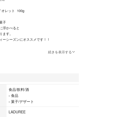
オレット 100g
菓子
に浮かべると
ります。
ィーシーズンにオススメです！！
続きを表示する
4月2日
はコメント下さい。
ら完全密封されていない商品です
え下さい…。
食品/飲料/酒
›
食品
›
菓子/デザート
LADUREE