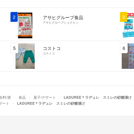
2
3
アサヒグループ食品
アサヒグループショクヒン
5
コストコ
6
コストコ
飲料/酒
食品
菓子/デザート
LADUREE＊ラデュレ スミレの砂糖漬け
ザート
LADUREE＊ラデュレ スミレの砂糖漬け