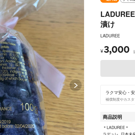
LADUR
漬け
LADUREE
3,000
¥
ラクマ安心・安
補償制度やカスタ
商品説明
＊LADUREE＊
ラデュレ 日本未