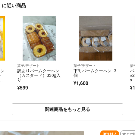
」に近い商品
菓子/デザート
菓子/デザート
菓
ーン
訳ありバームクーヘン
下町バームクーヘン 3
バ
ー
（カスタード）330g入
個
×2
ト
り
s
¥1,600
¥599
¥1
関連商品をもっと見る
SOLD OUT
送料込
すぐに