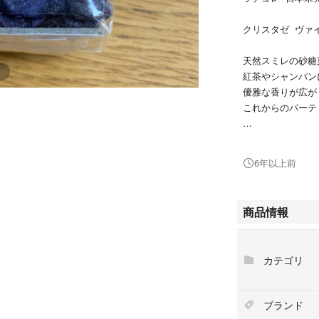
クリスタゼ ヴァイ
天然スミレの砂糖
紅茶やシャンパン
優雅な香りが広が
これからのパーテ
フランス産
賞味期限 2020年
6年以上前
紙手提げ必要な方
商品情報
こちらははじめか
神経質な方はお控
カテゴリ
ブランド