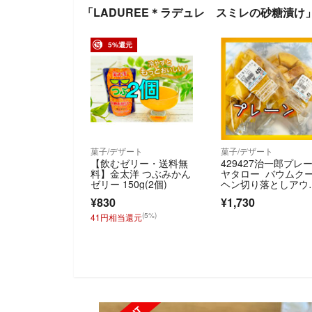
「LADUREE＊ラデュレ スミレの砂糖漬け
5%還元
菓子/デザート
菓子/デザート
【飲むゼリー・送料無
429427治一郎プレ
料】金太洋 つぶみかん
ヤタロー バウムク
ゼリー 150g(2個)
ヘン切り落としアウ
レットU
¥830
¥1,730
(5%)
41円相当還元
SOLD OUT