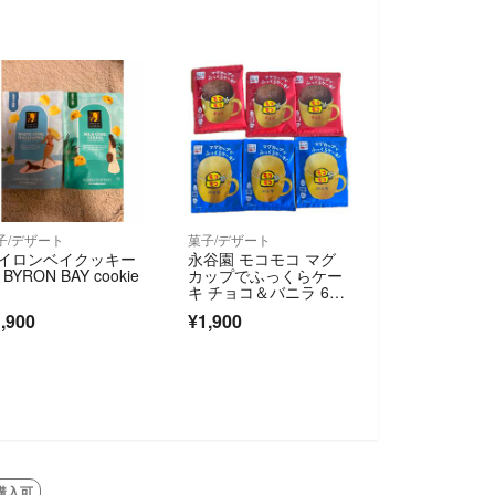
子/デザート
菓子/デザート
イロンベイクッキー
永谷園 モコモコ マグ
 BYRON BAY cookie
カップでふっくらケー
キ チョコ＆バニラ 6個
セット
,900
¥1,900
購入可