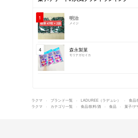
1
明治
メイジ
4
森永製菓
モリナガセイカ
ラクマ
ブランド一覧
LADUREE（ラデュレ）
食品/
ラクマ
カテゴリ一覧
食品/飲料/酒
食品
菓子/デ