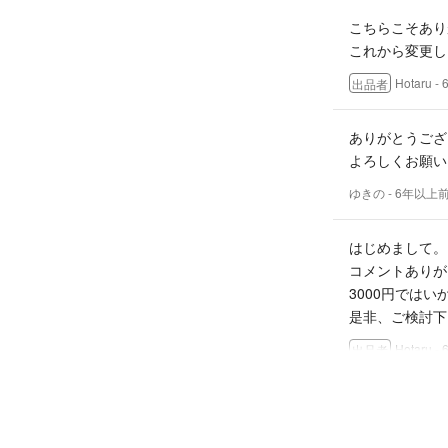
こちらこそあり
これから変更し
Hotaru
-
出品者
ありがとうござ
よろしくお願い
ゆきの
- 6年以上
はじめまして。
コメントありが
3000円では
是非、ご検討下
Hotaru
-
出品者
はじめまして。
購入を検討して