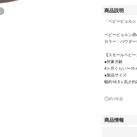
商品説明
「ベビービョルン 
ベビービョルン(BAB
カラー：パウダー
【スモールベビー
●対象月齢
4ヶ月くらい〜10
●製品サイズ
幅約16.5ｘ高さ約2
●素材
熱可塑性エラスト
約1年前
●製品重量
約44g
●その他
商品情報
首周り無段階調節
【ベビースタイ】