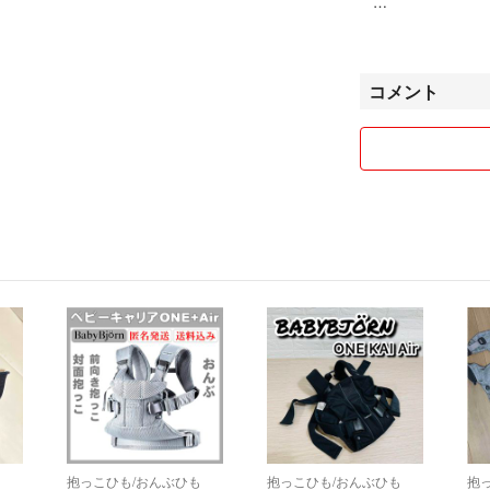
ラクマ初心者です
お願いします(*ﾟ▽ﾟ
コメント
も
抱っこひも/おんぶひも
抱っこひも/おんぶひも
抱