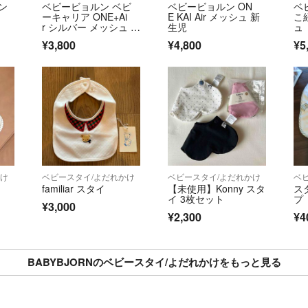
ン
ベビービョルン ベビ
ベビービョルン ON
ベ
ーキャリア ONE+Ai
E KAI Air メッシュ 新
こ
r シルバー メッシュ 抱
生児
ュ
っこ紐
¥3,800
¥4,800
¥5
かけ
ベビースタイ/よだれかけ
ベビースタイ/よだれかけ
ベ
イ
familiar スタイ
【未使用】Konny スタ
ス
イ 3枚セット
プ
¥3,000
¥2,300
¥4
BABYBJORNのベビースタイ/よだれかけをもっと見る