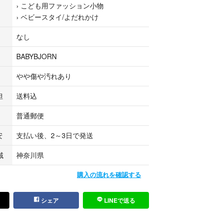
›
こども用ファッション小物
›
ベビースタイ/よだれかけ
周り約19〜30cm）
なし
cm
BABYBJORN
マー、ポリプロピレン
やや傷や汚れあり
担
送料込
機能 ※自動食器洗剤可
普通郵便
簡易包装や点検漏れなどご理解頂ける方ご検討くだ
安
支払い後、2～3日で発送
域
神奈川県
マタニティ
ション小物
購入の流れを確認する
だれかけ
シェア
LINEで送る