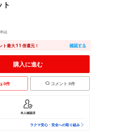
ット
送料込
11
確認する
ント最大
倍還元！
購入に進む
 0件
コメント 0件
本人確認済
ラクマ安心・安全への取り組み