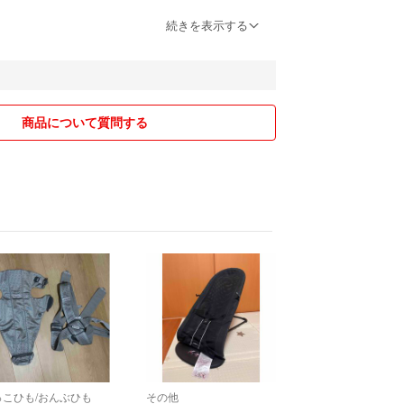
が、どうぞ宜しく
続きを表示する
*)
商品について質問する
っこひも/おんぶひも
その他