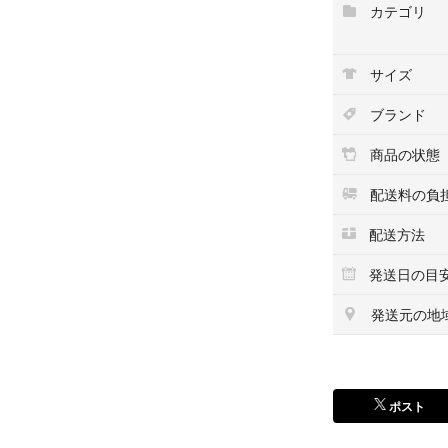
カテゴリ
●対象月齢
4ヶ月くらい〜（首
●製品サイズ
サイズ
幅約21×高さ約25
●素材
ブランド
熱可塑性エラスト
●製品重量
商品の状態
約55g
●その他
配送料の負
首周り無段階調節
配送方法
素人出品のため、
発送日の目
さい。
発送元の地
#キッズ/ベビー/
#こども用ファッ
#ベビースタイ/よ
ポスト