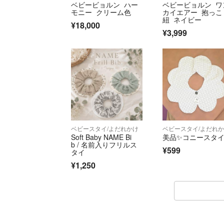
ベビービョルン ハー
ベビービョルン ワ
モニー クリーム色
カイエアー 抱っこ
紐 ネイビー
¥18,000
¥3,999
ベビースタイ/よだれかけ
ベビースタイ/よだれ
Soft Baby NAME Bi
美品✨コニースタ
b / 名前入りフリルス
¥599
タイ
¥1,250