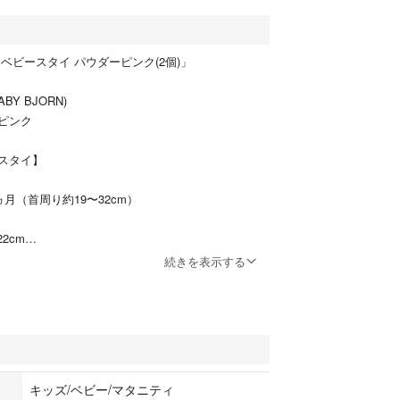
ベビースタイ パウダーピンク(2個)」
Y BJORN)
ピンク
スタイ】
ヵ月（首周り約19〜32cm）
2cm
続きを表示する
マー、ポリプロピレン
機能 ※自動食器洗浄機可
キッズ/ベビー/マタニティ