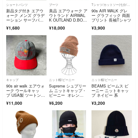
ショートパンツ
ブーツ
Tシャツ/カットソー(七分/長袖)
新品タグ付き エアウ
美品 エアウォーク ア
90s AIR WALK グレ
ォーク メンズ グラデ
ウトランド AIRWAL
ー グラフィック 両面
ーション サーフパン
K OUTLAND D.BOOT
プリント 長袖Tシャツ
ツ Lサイズ ブラッ
S 古着 ノースウェー
¥1,680
¥18,000
¥3,900
ク ハーフパンツ
ブ BOON FTR
キャップ
ニット帽/ビーニー
ニット帽/ビーニー
90s air walk エアウォ
Supreme シュプリー
BEAMS ビームス ビ
ーク ウールキャッ
ム ニットキャップ・
ーニー ニットキャッ
プ USA製 ツートンカ
ビーニー オレン
プ ネイビー 系
ラー
ジ 【古着】【中古】
¥11,000
¥6,200
¥3,200
【送料無料】