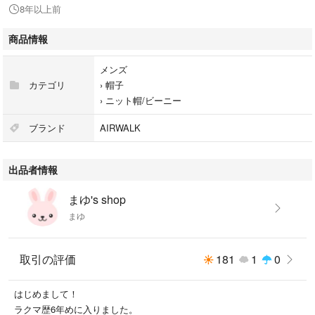
8年以上前
商品情報
メンズ
カテゴリ
›
帽子
›
ニット帽/ビーニー
ブランド
AIRWALK
出品者情報
まゆ's shop
まゆ
取引の評価
181
1
0
はじめまして！
ラクマ歴6年めに入りました。