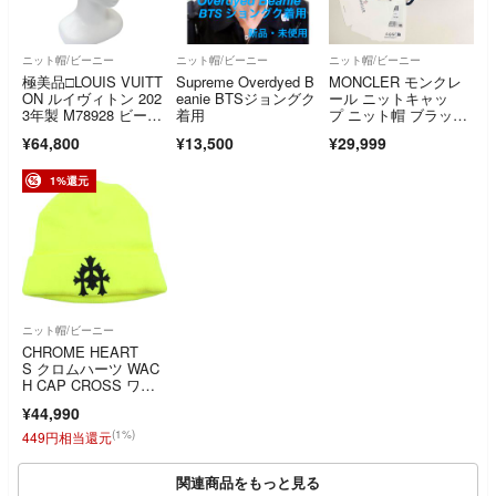
ニット帽/ビーニー
ニット帽/ビーニー
ニット帽/ビーニー
極美品□LOUIS VUITT
Supreme Overdyed B
MONCLER モンクレ
ON ルイヴィトン 202
eanie BTSジョングク
ール ニットキャッ
3年製 M78928 ビーニ
着用
プ ニット帽 ブラッ
ー・LV ヘッドライ
ク ウール 新品 タグ付
¥64,800
¥13,500
¥29,999
ン ロゴエンブロイダ
き
リー ニットキャッ
プ S 伊製 正規品
1%還元
ニット帽/ビーニー
CHROME HEART
S クロムハーツ WAC
H CAP CROSS ワッ
チキャップ セメタリ
¥44,990
ークロスデザイン ビ
ーニー 帽子 イエロ
(1%)
449円相当還元
ー ‐
関連商品をもっと見る