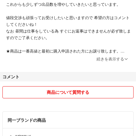
これからも少しずつ出品数を増やしていきたいと思っています。
値段交渉も頑張ってお受けしたいと思いますので 希望の方はコメント
してくださいね！
なお 昼間は仕事をしている為 すぐにお返事はできませんが必ず致しま
すのでご了承ください。
★商品は一番高値と最初に購入申請された方にお譲り致します。
★他のサイトでも同時出品しているものもあります。お取引成立次第
続きを表示する
削除させていただきますのでご了承下さい。
★着画はNGとさせていただきます。
コメント
★発送は一番安価な方法で行います。
郵便局を利用する際は 土日祝日を挟む場合少し遅くなります。発送中
の事故については責任を負いかねますので予めご了承ください。
商品について質問する
お互い 気持ちよく取り引きしたいと思いますので よろしくお願いしま
す。
同一ブランドの商品