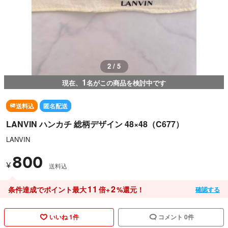
2 / 5
1
現在、
名がこの商品を検討中です
送料込
匿名配送
LANVIN ハンカチ 総柄デザイン 48×48（C677）
LANVIN
800
¥
送料込
11
2
条件達成でポイント最大
倍+
%還元！
確認する
いいね 1件
コメント 0件