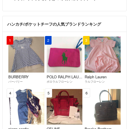
ハンカチ/ポケットチーフの人気ブランドランキング
1
2
3
BURBERRY
POLO RALPH LAUREN
Ralph Lauren
バーバリー
ポロラルフローレン
ラルフローレン
4
5
6
pierre cardin
CELINE
Brooks Brothers