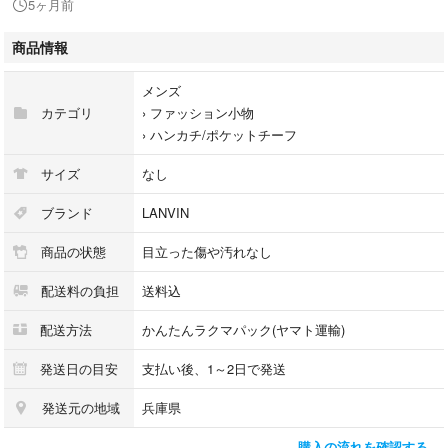
5ヶ月前
※表記は参考になりますので、必ず実寸をご確認ください。
商品情報
【カラー】
ベージュ系 × ブラウン系
メンズ
カテゴリ
›
ファッション小物
【状態】
›
ハンカチ/ポケットチーフ
使用感少しあり、周りによれがあります。
目立った傷汚れありません。
サイズ
なし
【発送方法】
ブランド
LANVIN
折りたたんで発送いたします。たたみジワはご了承ください。
商品の状態
目立った傷や汚れなし
配送料の負担
送料込
配送方法
かんたんラクマパック(ヤマト運輸)
発送日の目安
支払い後、1～2日で発送
発送元の地域
兵庫県
購入の流れを確認する