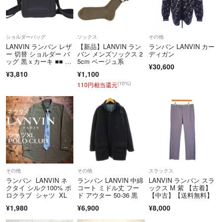
ショルダーバッグ
ソックス
その他
LANVIN ランバン レザ
【新品】LANVIN ラン
ランバン LANVIN カー
ー 切替 ショルダー バ
バン メンズソックス 2
ディガン
ッグ 黒ｘカーキ ■■ メ
5cm ベージュ系
¥30,600
ンズ
¥3,810
¥1,100
(10%)
110円相当還元
その他
その他
スラックス
ランバン LANVIN ネ
ランバン LANVIN 中綿
LANVIN ランバン スラ
クタイ シルク100% ポ
コート ミドル丈 フー
ックス M 紫 【古着】
ロクラブ シャツ XL
ド アウター 50-36 黒
【中古】【送料無料】
¥1,980
¥6,900
¥8,000