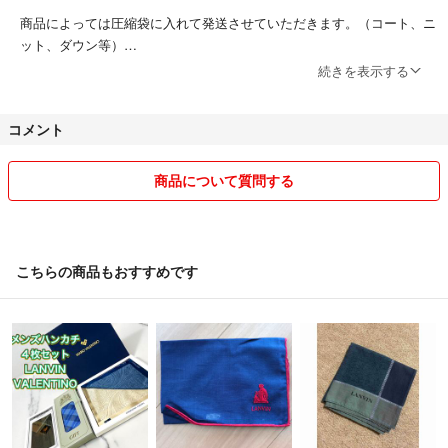
商品によっては圧縮袋に入れて発送させていただきます。（コート、ニ
ット、ダウン等）
商品をより安く提供するために実施しておりますので、ご了承下さい。
続きを表示する
基本的に、お客様都合の返品はお受けしておりません。
コメント
※サイズが違った等（素人採寸の為誤差がでてきます）そこを理解した
上でご購入をお願いします。
出品者都合で返品をお願いする場合は、匿名配送はできません。返品対
商品について質問する
応は、到着から1週間以内とさせて頂きます。
こちら喫煙者いません、ペットも飼っておりません。 細かい事が気に
なる方や神経質な方は、ご購入をご遠慮頂ければと思います。
こちらの商品もおすすめです
気になる点があればお気軽にご質問ください！
皆様との気持ちの良い取引をと心掛けておりますので、どうぞ宜しくお
願い致します♪
フォロー割あります！
フォローしコメントいただけますと100円引きさせていただきます！