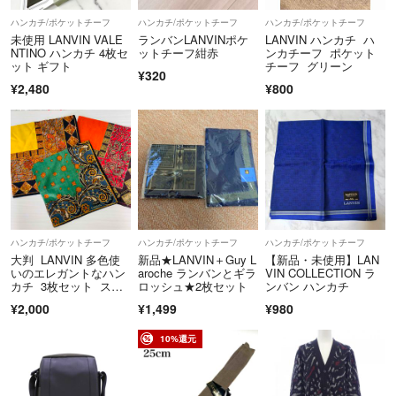
ハンカチ/ポケットチーフ
ハンカチ/ポケットチーフ
ハンカチ/ポケットチーフ
未使用 LANVIN VALE
ランバンLANVINポケ
LANVIN ハンカチ ハ
NTINO ハンカチ 4枚セ
ットチーフ紺赤
ンカチーフ ポケット
ット ギフト
チーフ グリーン
¥320
¥2,480
¥800
ハンカチ/ポケットチーフ
ハンカチ/ポケットチーフ
ハンカチ/ポケットチーフ
大判 LANVIN 多色使
新品★LANVIN＋Guy L
【新品・未使用】LAN
いのエレガントなハン
aroche ランバンとギラ
VIN COLLECTION ラ
カチ 3枚セット スカ
ロッシュ★2枚セット
ンバン ハンカチ
ーフ柄
¥2,000
¥1,499
¥980
10%還元