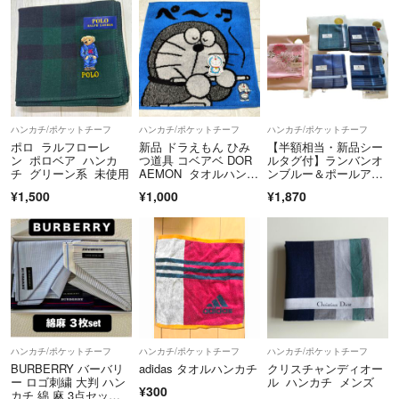
ハンカチ/ポケットチーフ
ハンカチ/ポケットチーフ
ハンカチ/ポケットチーフ
ポロ ラルフローレ
新品 ドラえもん ひみ
【半額相当・新品シー
ン ポロベア ハンカ
つ道具 コベアベ DOR
ルタグ付】ランバンオ
チ グリーン系 未使用
AEMON タオルハンカ
ンブルー＆ポールアン
チ 藤子不二雄先生 Fuji
ドジョー ハンカチ 5枚
¥1,500
¥1,000
¥1,870
koPro 小学館
ハンカチ/ポケットチーフ
ハンカチ/ポケットチーフ
ハンカチ/ポケットチーフ
BURBERRY バーバリ
adidas タオルハンカチ
クリスチャンディオー
ー ロゴ刺繍 大判 ハン
ル ハンカチ メンズ
¥300
カチ 綿 麻 3点セッ