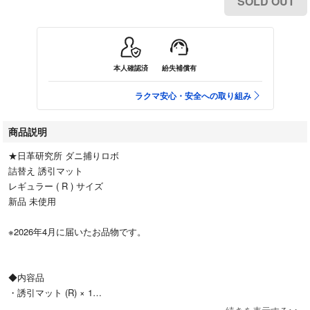
SOLD OUT
本人確認済
紛失補償有
ラクマ安心・安全への取り組み
商品説明
★日革研究所 ダニ捕りロボ
詰替え 誘引マット
レギュラー ( R ) サイズ
新品 未使用
※2026年4月に届いたお品物です。
◆内容品
・誘引マット (R) × 1