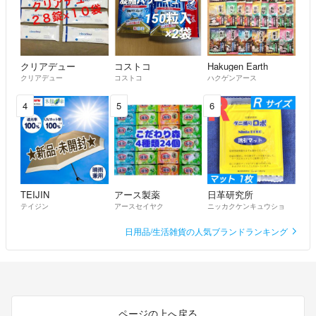
◆説明と画像をよくご確認ください。
※状態を正確にお伝えできていない場合があります。ご不明な点などは
コメントにてお問合わせください。
クリアデュー
コストコ
Hakugen Earth
クリアデュー
コストコ
ハクゲンアース
※発送後のご購入者様の都合によるキャンセル等には応じません。
4
5
6
※取引完了後はいかなる理由があっても返品、返金、交換の対応はいた
しません。
◆個人の所有物による出品です。
TEIJIN
アース製薬
日革研究所
※素人の自宅保管のため新品であっても、外装等にスレやキズがある場
テイジン
アースセイヤク
ニッカクケンキュウショ
合がございます。
日用品/生活雑貨の人気ブランドランキング
以上となります。
どうぞよろしくお願いいたします！
ページの上へ戻る