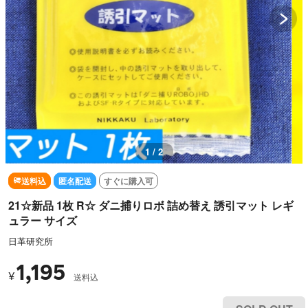
1 / 2
送料込
匿名配送
すぐに購入可
21☆新品 1枚 R☆ ダニ捕りロボ 詰め替え 誘引マット レギ
ュラー サイズ
日革研究所
1,195
¥
送料込