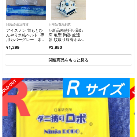
日用品/生活雑貨
日用品/生活雑貨
アイスノン 首もとひ
✨新品未使用✨薬師
んやり氷結ベルト 専
窯 亀型 陶器 蚊遣
用カバーグレー 氷結
器 蚊取り線香ホルダ
ベルト a3v
ー
¥1,299
¥3,980
関連商品をもっと見る
SOLD OUT