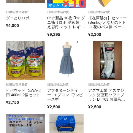
日用品/生活雑貨
日用品/生活雑貨
日用品/生活雑貨
ダニとりロボ
05☆新品 10枚 R☆ ダ
【在庫処分】センコー
ニ捕りロボ 詰め替
(Senko) となりのトト
¥4,000
え 誘引マット レギュ
ロ 花のバス停 ペーパ
ラー サイズ
ーホルダー
¥9,295
¥2,300
日用品/生活雑貨
日用品/生活雑貨
日用品/生活雑貨
ヒバウッド つめかえ
アフタヌーンティ
アズマ工業 アズマジ
用 400ml 2個セット
ー エプロン ワンピ
ック 浴室用ソフトブ
ース型
ラシ BT763 お風呂掃
¥2,750
除
¥2,500
¥2,500