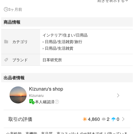
続きを表示する
※使用説明書(&日付記録シール)は付きません。
3ヶ月前
※ケースは付きません。
商品情報
●誘引マット
インテリア/住まい/日用品
・Rサイズ：約10cm × 約10cm
カテゴリ
›
日用品/生活雑貨/旅行
・効果期間：開封後→約3ヶ月
›
日用品/生活雑貨
(未開封→約2年)
・有効面積：約1平方メートル
ブランド
日革研究所
出品者情報
◆その他
・即購入をおすすめしております。
Kizunaru's shop
・お値下げを承っておりません。
Kizunaru
・簡易包装となります。
本人確認済
・匿名、追跡可のメール便で発送します。
※出品内容は変更・追加できますのでご相談ください。また、おまとめの
取引の評価
4,860
2
0
場合は送料分のお値引きは可能です。
☆高性能、高機能、高品質、高コスパなものが好きです！(扱っている