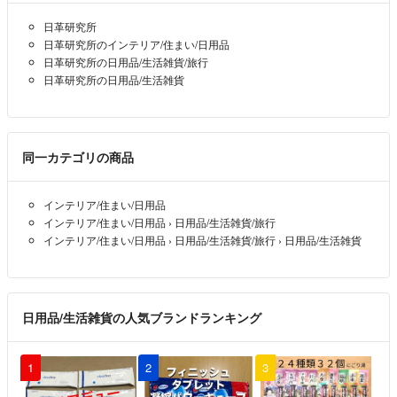
#防ダニシート
※発送は匿名配送のみです。
日革研究所
※2万件以上のお取り引きの中で、ごく稀に輸送中の破損(過去に2回)や
日革研究所のインテリア/住まい/日用品
お品の不備(過去に6回)がございます。その場合はご評価の前にご一報
日革研究所の日用品/生活雑貨/旅行
いただけますと幸いです。誠心誠意をもって対応させていただきます。
日革研究所の日用品/生活雑貨
◆即購入を推奨しております。
同一カテゴリの商品
※交渉や質問等のコメントがあっても購入された方を優先いたします。
インテリア/住まい/日用品
インテリア/住まい/日用品
›
日用品/生活雑貨/旅行
◆基本的にはお値下げを承っておりません。
インテリア/住まい/日用品
›
日用品/生活雑貨/旅行
›
日用品/生活雑貨
※同梱の場合は送料分のお値引きが可能です。ご購入前にコメントより
ご連絡ください。
日用品/生活雑貨の人気ブランドランキング
※非常識なお値引きを申請された方や執拗にお値引きを希望される方と
は、お取引きいたしませんので予めご了承ください。
1
2
3