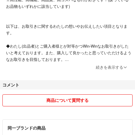
お品物もいずれかに該当しています)
● #KizunaruOrGsD より他の出品もご確認いただけます。
#ダニ捕りロボ
以下は、お取引きに関するわたしの想いやお伝えしたい項目となりま
#ダニ取り
す。
#ダニアレルギー
#ダニ予防
◆わたし(出品者)とご購入者様とが対等かつWin-Winなお取引きがした
#ダニ対策
いと考えております。また、購入して良かったと思っていただけるよう
#防ダニ
なお取引きを目指しております。
#ダニ駆除
続きを表示する
#ダニ除去
※粗悪品は販売いたしません。特に互換品は品質がピンキリです。数種
#ダニシート
類の中からもっとも品質の良いものを厳選し、すべて検品したお品物を
#ダニマット
コメント
販売しております。
#ダニ取りシート
(お品に何か問題がある場合は「訳あり」として格安で販売しておりま
#ダニ取りマット
す)
商品について質問する
#ダニ捕りシート
#ダニ捕りマット
#ダニよせ
◆対応は親切に、梱包は丁寧に、発送は迅速に、を心掛けております。
#ダニよけ
同一ブランドの商品
#ダニとり
※喫煙者&ペットはおりません。