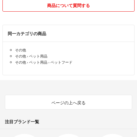
・新品・未使用
商品について質問する
・送料無料
・匿名配送
◼️ぎりぎりの価格のためお値引きは出来ません。
◼️かんたんラクマパック(日本郵便)のため着日の指定はできません。
同一カテゴリの商品
○○日着は避けて下さい等も不可
発送を急がれる方はご購入前に発送日をご確認ください。
その他
■かんたんラクマパックでの発送になりますが、予告無く日本郵便、ヤ
その他
›
ペット用品
マト運輸の設定を変更する場合があります。
その他
›
ペット用品
›
ペットフード
◼️まとめ買いや同梱希望の方はご購入前にコメントください。(送料分値
引き有り)
◼️安くするために簡易包装での配送となります。
◼️コメントの返信は遅れる事もありますけど、できるだけ早く返信した
いと思います。
ページの上へ戻る
気持ち良いお取引きができるように努めたいと思います。
よろしくお願いします♪
注目ブランド一覧