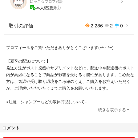
にゃこ☆プロフ必読
本人確認済
取引の評価
2,286
2
0
プロフィールをご覧いただきありがとうございます(=^・^=)
【夏季の配送について】
発送方法がポスト投函のサプリメントなどは、配送中や配達後のポスト
内が高温になることで商品が影響を受ける可能性があります。ご心配な
方は、気温や受け取り環境をご考慮のうえ、ご購入をお控えいただく
か、ご理解いただいたうえでご購入をお願いいたします。
※注意 シャンプーなどの液体商品について
新品の商品を検品·梱包をしっかり行い発送していますが、輸送時の衝
続きを表示する
撃等でごくまれに少量の液漏れが生じる可能性があります。
気になる方はご購入をお控えください。
コメント
【全商品共通】