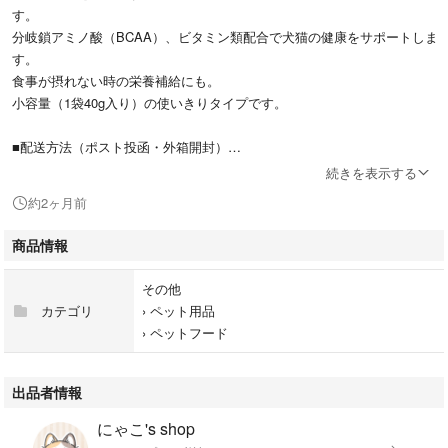
す。
分岐鎖アミノ酸（BCAA）、ビタミン類配合で犬猫の健康をサポートしま
す。
食事が摂れない時の栄養補給にも。
小容量（1袋40g入り）の使いきりタイプです。
■配送方法（ポスト投函・外箱開封）
★新品★未使用★のものを
続きを表示する
【全国一律送料無料】でお届けします。
約2ヶ月前
配送方法は匿名配送、追跡番号付きですのでご安心ください。
●ポスト投函品ですので、外箱を開封し中身と同梱でお届けいたします。
商品情報
コスト削減のため簡易包装となります。
発送は、決済後2～5日以内の発送となります。
その他
※土日祝日は除く
カテゴリ
›
ペット用品
※重量オーバーの関係上配送方法の変更はできません。
›
ペットフード
出品者情報
にゃこ's shop