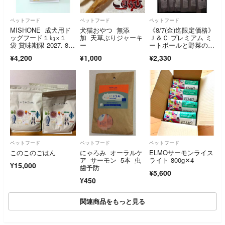
ペットフード
ペットフード
ペットフード
MISHONE 成犬用ド
犬猫おやつ 無添
《8/7(金)迄限定価格》
ッグフード１㎏×１
加 天草ぶりジャーキ
Ｊ＆Ｃ プレミアム ミ
袋 賞味期限 2027. 8.2
ー
ートボールと野菜のヤ
8 正規購入品 ★２~６
ギミルク煮込 《ビー
¥4,200
¥1,000
¥2,330
袋まで販売個数の変更
フ》 100g ×12個
可能です★
ペットフード
ペットフード
ペットフード
このこのごはん
にゃろみ オーラルケ
ELMOサーモンライス
ア サーモン 5本 虫
ライト 800g✕4
¥15,000
歯予防
¥5,600
¥450
関連商品をもっと見る