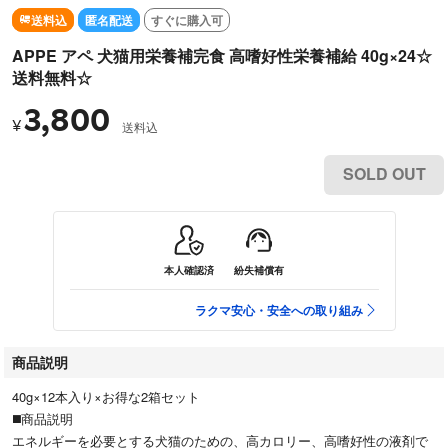
送料込
匿名配送
すぐに購入可
APPE アペ 犬猫用栄養補完食 高嗜好性栄養補給 40g×24☆
送料無料☆
3,800
¥
送料込
SOLD OUT
本人確認済
紛失補償有
ラクマ安心・安全への取り組み
商品説明
40g×12本入り×お得な2箱セット
◼️商品説明
エネルギーを必要とする犬猫のための、高カロリー、高嗜好性の液剤で