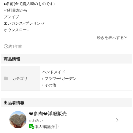
●名前(全て購入時のものです)
⭐️1列目左から
ブレイブ
エレガンス×プレリンゼ
オウンスロー
桃太郎
続きを表示する
シルエット
約1年前
⭐️2列目左から
レッドベルベット
商品情報
花月夜
ファイヤーピラー
ハンドメイド
ブルードラゴン
カテゴリ
›
フラワー/ガーデン
ラウリンゼ
›
その他
⭐️3列目左から
ラブリーローズ
ララータ
出品者情報
ピュアラブ
❤️多肉❤️洋服販売
ブレイブ
かわみい
⭐️4列目左から
本人確認済
ピンクルルビー