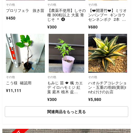
その他
その他
その他
プロリフェラ 抜き苗
【農薬不使用】しその
【❤️開運竹❤️】ミリオ
種 300粒以上 大葉 青
ンバンブー ギンヨウ
¥450
じそ ＊ ❹
センネンボク 2本 ポ
ットごと発送‼️
¥300
¥680
その他
その他
その他
こう様 確認用
もみじ 苗 🍁 楓 カエ
ハオルチアコレクショ
デ イロハモミジ 紅
ン・五重の塔錦(黄斑)i
¥11,111
葉 庭木 植木 盆
nわけけのお店
栽 秋 紅葉狩り
¥300
¥5,980
関連商品をもっと見る
SOLD OUT