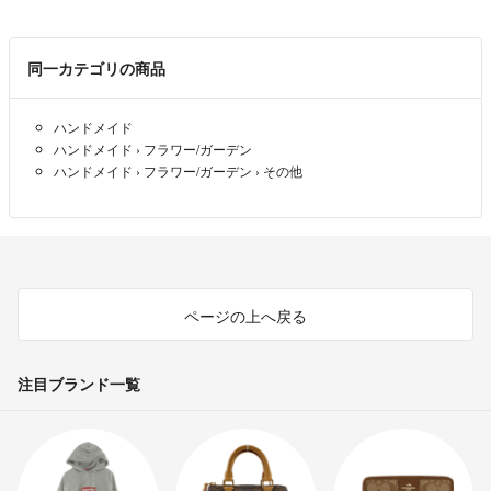
子供服中心
多肉にご理解ある方のご購入お待ちしております。
女の子向け、男の子向けどちらもあります。ほとんど中古になります
梱包は苗の名前がわかるように種類ごとに名前をつけて、再利用フードパ
が、汚れなどの少ないものを販売します。
ック、または、箱に入れて送ります。
同一カテゴリの商品
☆取扱ブランド
#多肉植物
ハンドメイド
・メゾピアノ
#多肉
ハンドメイド
›
フラワー/ガーデン
・ラルフローレン
#セダム
ハンドメイド
›
フラワー/ガーデン
›
その他
・D&G
#エケベリア
・銀座サエグサ
#カット苗
・ファミリア など
#葉挿し苗発芽済
#ブレイブ
☆コメントについて
#エレガンス×プレリンゼ
平日はフルタイム勤務のため、即レスできないこともあります。
#オウンスロー
ページの上へ戻る
#桃太郎
☆発送について
#シルエット
基本、前日夜までに購入いただいたものを、翌朝の出勤時に発送するこ
#レッドベルベット
注目ブランド一覧
とを心がけています！
#花月夜
#ファイヤーピラー
☆梱包について
#ブルードラゴン
家にある資材を使ってリサイクル梱包を心がけています。その分、お安
#ラウリンゼ