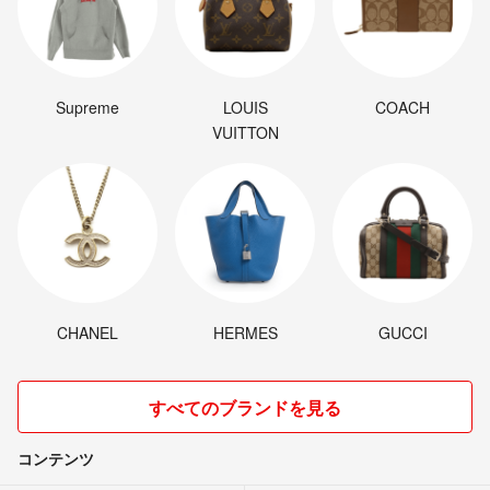
く出品しますので、ご理解をお願いします！
#ラブリーローズ
#ララータ
☆お値引きについて
#ピュアラブ
同梱可能な場合、送料分の値引きをさせていただきますので、ご希望が
#ブレイブ
ありましたら、コメントよりご連絡ください。
#ピンクルルビー
Supreme
LOUIS
COACH
#メビナ×ブラッドリー
VUITTON
#ギルバ
#寄せ植え
#葉挿し発芽済
#韓国苗セット
#葉挿し
#葉挿しセット
CHANEL
HERMES
GUCCI
すべてのブランドを見る
コンテンツ