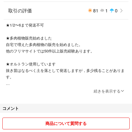
メビナ×ブラッドリー
ギルバ
取引の評価
81
1
0
葉挿しから育てた抜き苗(根つき)です^_^
★1/2〜6まで発送不可
==============
写真の苗の現物を送ります。
★多肉植物販売始めました
土、鉢はつきません。
自宅で増えた多肉植物の販売を始めました。
==============
他のフリマサイトでは50件以上販売経験あります。
●商品は写真の現状のものになります。6センチの鉢に入っています。
素人が趣味で育てていますので、お店で買うような完璧な商品ではありま
★オルトラン使用しています
せん。写真で状態を確認ください。
抜き苗はなるべく土を落として発送しますが，多少残ることがありま
す。
●根つきのものは微根のもあります。多少土がついていることがあります
のでご理解お願いいたします。
★第四種郵便で発送します
続きを表示する
お届けに日数がかかるため、植物の状態が発送中に変化することもござ
●葉挿しで育てたため、親葉があるものは親葉もつけた状態で発送しま
います。
す。(途中で取れてしまう可能性もあります)。
コメント
速達希望があればお知らせください。
※親葉が枯れている、または、ないものは、親葉なしで送ります。
商品について質問する
●第四種郵便でお届けします。お届け日数が極力短くなるように金〜火曜
⭐︎洋服について
日までに発送予定です。