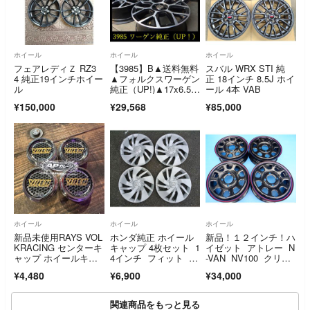
ホイール
ホイール
ホイール
フェアレディＺ RZ3
【3985】B▲送料無料
スバル WRX STI 純
4 純正19インチホイー
▲フォルクスワーゲン
正 18インチ 8.5J ホイ
ル
純正（UP!)▲17x6.5
ール 4本 VAB
J 4穴 PCD100 +39▲4
¥150,000
¥29,568
¥85,000
本 26103723
ホイール
ホイール
ホイール
新品未使用RAYS VOL
ホンダ純正 ホイール
新品！１２インチ！ハ
KRACING センターキ
キャップ 4枚セット 1
イゼット アトレー N
ャップ ホイールキャ
4インチ フィット G
-VAN NV100 クリッ
ップ カーボン柄 TE
K3
パー キャリィなど
¥4,480
¥6,900
¥34,000
37 CE28 RE30
に MRT デイトナ
ズ G2 ホイール４本
関連商品をもっと見る