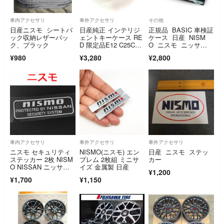
車内アクセサリ
車外アクセサリ
その他
日産ニスモ シートバ
日産純正 インテリジ
正規品 BASIC 車検証
ック収納レザーバッ
ェントキーケース RE
ケース 日産 NISM
ク、ブラック
D 限定品E12 C25C26
O ニスモ ニッサ
C27
ン カーボン
¥980
¥3,280
¥2,800
車内アクセサリ
車外アクセサリ
車外アクセサリ
ニスモ セキュリティ
NISMO(ニスモ) エン
日産 ニスモ ステッ
ステッカー 2枚 NISM
ブレム 2枚組 ミニサ
カー
O NISSAN ニッサ
イズ 金属製 日産
¥1,200
ン 日産
¥1,700
¥1,150