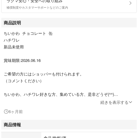
ラクマ安心・安全への取り組み
補償制度やカスタマーサポートなどのご案内
商品説明
ちいかわ チョコレート 缶
ハチワレ
新品未使用
賞味期限:2026.06.16
ご希望の方にはショッパーも付けられます。
（コメントください）
ちいかわ、ハチワレ好きな方、集めている方、是非どうぞ(^^)
続きを表示する
#ハチワレ
6ヶ月前
#バレンタイン
#ポイント消化
商品情報
#チョコレート
#チョコレート缶
食品/飲料/酒