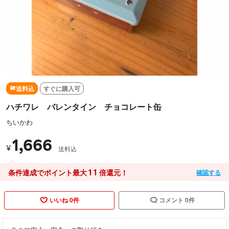
送料込
すぐに購入可
ハチワレ バレンタイン チョコレート缶
ちいかわ
1,666
¥
送料込
11
条件達成でポイント最大
倍還元！
確認する
いいね 0件
コメント 0件