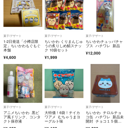
菓子/デザート
菓子/デザート
菓子/デザート
1-2日発送「小樽店限
ちいかわ くりまんじゅ
ちいかわチュッパチャ
定」ちいかわもぐもぐ
うの炙りしめ鯖スナッ
プス ハチワレ 新品
本舗
ク 10袋セット
¥12,000
¥4,600
¥1,999
菓子/デザート
菓子/デザート
菓子/デザート
アニメちいかわ 黒ビ
大特価！6袋！チイカ
ちいかわ チロルチョ
ア風ドリンク、コンタ
ワアメ むちゃうまヨ
コ缶 ハチワレ 新品未
クト保存液
ーグルト味
開封 チョコ１５個入
り