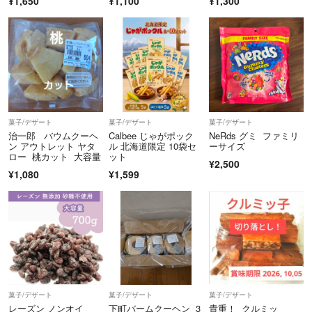
¥1,650
¥1,100
¥1,300
菓子/デザート
菓子/デザート
菓子/デザート
治一郎 バウムクーヘ
Calbee じゃがポック
NeRds グミ ファミリ
ン アウトレット ヤタ
ル 北海道限定 10袋セ
ーサイズ
ロー 桃カット 大容量
ット
¥2,500
¥1,080
¥1,599
菓子/デザート
菓子/デザート
菓子/デザート
レーズン ノンオイ
下町バームクーヘン 3
貴重！ クルミッ