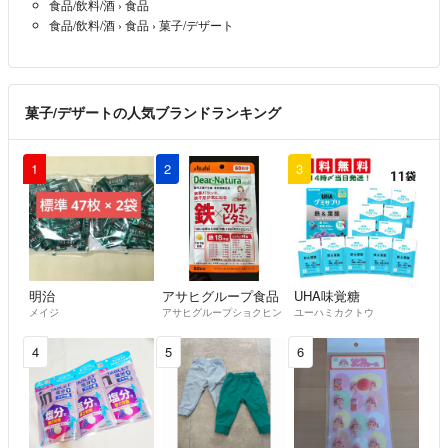
食品/飲料/酒
›
食品
食品/飲料/酒
›
食品
›
菓子/デザート
菓子/デザートの人気ブランドランキング
1
2
3
明治
アサヒグループ食品
UHA味覚糖
メイジ
アサヒグループショクヒン
ユーハミカクトウ
4
5
6