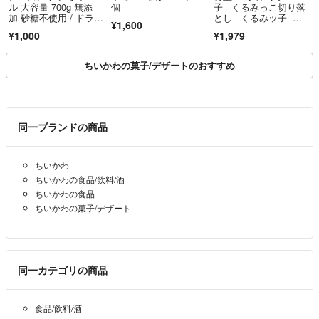
ル 大容量 700g 無添
個
子 くるみっこ切り落
加 砂糖不使用 / ドライ
とし くるみッ子 鎌
¥1,600
フルーツ
倉紅谷 鎌倉の銘菓 大
¥1,000
¥1,979
人気！
ちいかわの菓子/デザートのおすすめ
同一ブランドの商品
ちいかわ
ちいかわの食品/飲料/酒
ちいかわの食品
ちいかわの菓子/デザート
同一カテゴリの商品
食品/飲料/酒