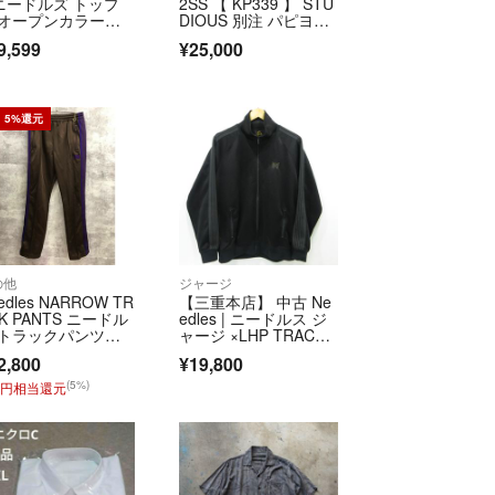
 ニードルズ トップ
2SS 【 KP339 】 STU
 オープンカラーシ
DIOUS 別注 パピヨ
ツ リラックスシル
ン エンブレム サイ
9,599
¥25,000
ット ブラック
ド ライン 半袖 シャ
ツ s6367
5%還元
の他
ジャージ
edles NARROW TR
【三重本店】 中古 Ne
K PANTS ニードル
edles | ニードルス ジ
 トラックパンツ【F
ャージ ×LHP TRACK J
32-004】
ACKET RW1662 ブラ
2,800
¥19,800
ック サイズ：L 【10
4】
(5%)
0円相当還元