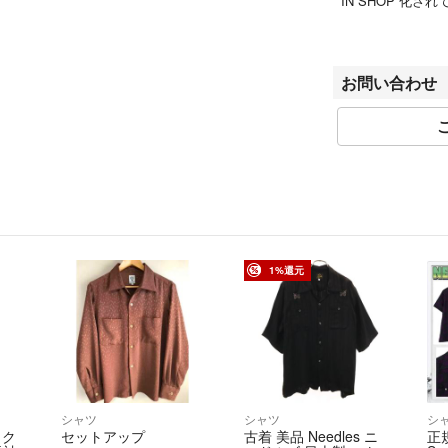
IN SHOP 化されて
T WEAR SHOP
ッカーズなどの良質な 
K 専門店などが
お問い合わせ
▼特商法
https://fril.jp/ts/o
▼返品特約
https://fril.jp/ts/
【年末年始休業の
下記の期間は年末
なります
1%還元
12月27日～1月4日
※12月26日時
たします
シャツ
シャツ
シ
 ク
セットアップ
古着 美品 Needles ニ
正規