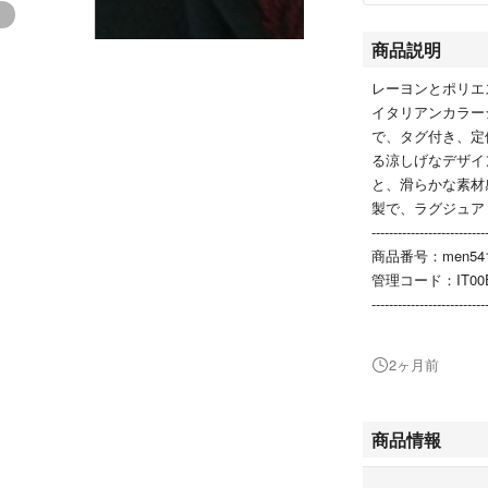
商品説明
レーヨンとポリエス
イタリアンカラー
で、タグ付き、定価
る涼しげなデザイ
と、滑らかな素材
製で、ラグジュア
--------------------------
商品番号：men54
管理コード：IT00
--------------------------
型番：QV123
ブランド名：Need
2ヶ月前
色：PURPLE GR
素材：レーヨン 
生産国：日本
商品情報
サイズ：S
--------------------------