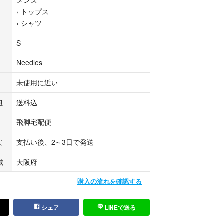
›
トップス
›
シャツ
S
------------------
1三国ヶ丘店
Needles
------------------
イメージとお客様のイメージがお使いのモニターや
未使用に近い
場合がございます。予めご了承ください
求めの方、また中古品にご理解のない方におきまし
担
送料込
すがご購入をお控え頂けますようお願い申し上げま
飛脚宅配便
安
支払い後、2～3日で発送
域
大阪府
購入の流れを確認する
シェア
LINEで送る