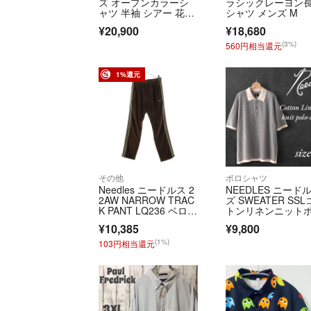
ズ オープンカラーシ
ラシックレーヨン
ャツ 半袖 シアー 花
シャツ メンズ M
柄 マルチカラー
¥20,900
¥18,680
(3%)
560円相当還元
1%還元
その他
ポロシャツ
Needles ニードルス 2
NEEDLES ニード
2AW NARROW TRAC
ズ SWEATER SS
K PANT LQ236 ベロア
トンリネンニット
トラック パンツ ブラ
シャツ
¥10,385
¥9,800
ウン
(1%)
103円相当還元