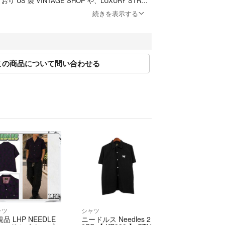
おり US 製 VINTAGE SHOP や、LUXURY STREE
、数々の ANTIQUE GOODS、そして ALDEN やトリ
続きを表示する
USED を取り扱う foot wear 専門店、G-SHOC
軒を連ねています。
この商品について問い合わせる
fficial/law/tan/
official/law/tan/#return_policy
お知らせ】
年始の為、発送業務・お問い合わせ対応はお休みと
点で発送可能状態にあるご注文については年内に発送い
ャツ
シャツ
品 LHP NEEDLE
ニードルス Needles 2