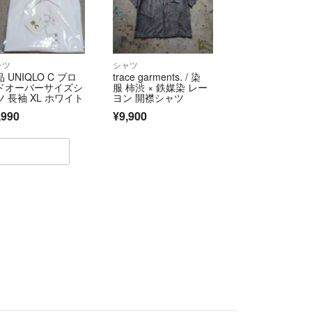
ャツ
シャツ
 UNIQLO C ブロ
trace garments. / 染
ドオーバーサイズシ
服 柿渋 × 鉄媒染 レー
ツ 長袖 XL ホワイト
ヨン 開襟シャツ
,990
¥9,900