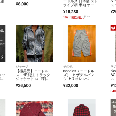
長袖
ードルズ 日本製 スト
S
¥8,000
ライプ柄 半袖 オープ
ス
ンカラー ウエスタン
ャ
¥16,280
¥2
シャツ S ブラック メ
エ
ンズ
(1%)
162円相当還元
ジャージ
その他
そ
ル
【極美品】ニードル
needles（ニードル
Ne
Lコッ
ス LHP別注 トラック
ズ） ヒザデルパン
AC
ポロ
ジャケット ロゴ刺
ツ HD オレンジ
ス
繍 ジャージ XL
14
¥26,500
¥32,000
¥1
64