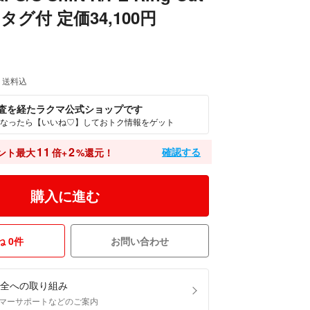
3 タグ付 定価34,100円
送料込
査を経たラクマ公式ショップです
なったら【いいね♡】しておトク情報をゲット
11
2
確認する
ント最大
倍+
%還元！
購入に進む
 0件
お問い合わせ
全への取り組み
マーサポートなどのご案内