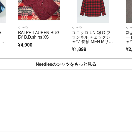
シャツ
シャツ
シ
A
RALPH LAUREN RUG
ユニクロ UNIQLO フ
新品
BY B.D.shirts XS
ランネル チェックシ
ー
サイ
ャツ 長袖 MEN Mサイ
ャ
¥4,900
ズ M サイズ レッ
¥1,899
¥2
ド 赤 15 RED 綿100%
Needlesのシャツをもっと見る