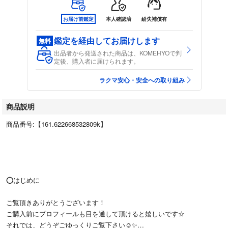
お届け前鑑定
本人確認済
紛失補償有
鑑定を経由してお届けします
無料
出品者から発送された商品は、KOMEHYOで判
定後、購入者に届けられます。
ラクマ安心・安全への取り組み
商品説明
商品番号:【161.622668532809k】
⭕️はじめに
ご覧頂きありがとうございます！
ご購入前にプロフィールも目を通して頂けると嬉しいです☆
それでは、どうぞごゆっくりご覧下さい☺️✨