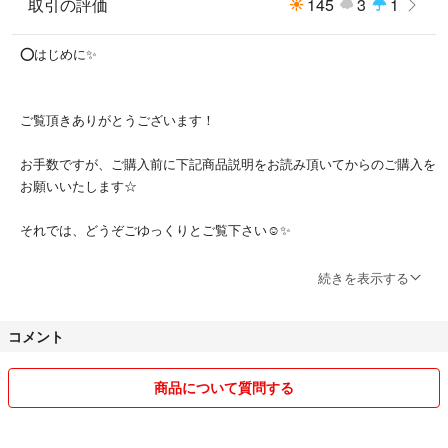
取引の評価
145
3
1
コットン100%
⭕️はじめに✨
✔️状態
ご覧頂きありがとうございます！
数回使用の古着ですが、大きな傷や汚れ等なく✨極美品✨です☺️
お手数ですが、ご購入前に下記商品説明をお読み頂いてからのご購入を
当店は、基本的にホームクリーニングをしたものを出品、販売しておりま
お願いいたします☆
す☆
それでは、どうぞごゆっくりとご覧下さい☺️✨
続きを表示する
コメント
商品について質問する
⭕️フォロー割引きしてます❗️