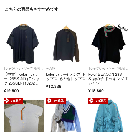
➰➰➰➰➰➰➰➰➰➰➰➰➰➰
こちらの商品もおすすめです
✨✨フォローのお客様・限・定・特別オファー✨✨
✨✨【300円割引き】 ✨✨
⭕️サイズ表記✨
➰➰➰➰➰➰➰➰➰➰➰➰➰➰
✔️トラブルを防ぐために、平置き採寸の寸法も載せております。
表記サイズのみではなく、お持ちのお洋服を参考にして頂くことをオスス
メいたします。
※着画はお受けしておりません。
Tシャツ/カットソー(半袖/袖なし)
その他
Tシャツ/カットソー(半袖/袖なし)
【中古】kolor | カラ
kolor(カラー) メンズ ト
kolor BEACON 23S
※素人採寸のため、多少の誤差は御容赦下さい。
ー 26SS 半袖Ｔシャ
ップス その他トップス
S 鹿の子 ドッキング T
ツ 26SCM-T13202 グ
シャツ
⭕️フォロー割引きの方法はカンタンです❗️
¥12,386
レー サイズ：2【尾張
¥19,800
¥18,800
①ご購入前にフォロー下さい！✨
小牧店】
②「フォローしました」とコメントください！✨
5%還元
1%還元
5%還元
③「300円」お安くさせていただきます！✨
(もちろん、即購入 も大歓迎です❗️✨)