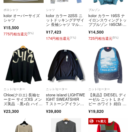
ポロシャツ
シャツ
ブルゾン
kolor オーバーサイズ
kolor カラー 22SS ニ
kolor カラー 19SS ナ
シャツ
ットドッキングデザイ
イロンスウィングトッ
ン 長袖シャツ マル
プブルゾン 19SCM-G0
¥15,500
チ 22SCL-B021212
5106 ブルー 1
¥17,423
¥14,500
(5%)
775円相当還元
⭕️ショップ説明✨
(1%)
(5%)
174円相当還元
725円相当還元
⭕️「フォロー割り」をしております☺️
✔️3当店では、 アディダス 、 ナイキ 、 スラッシャー 、ステューシー
等、 スポーツMIX に合わせやすい商品を レディース 、 メンズ 問わず
ご購入前にフォロー頂くと「300円」のお値引きをさせていただきます！
取り揃えております☆
(^^)
フォロー頂いた後、ご購入前にコメントにてお伝え下さい☆
✔️下記のリンクから他の商品もご覧頂けます、是非ご覧ください❗️✨
ニット/セーター
ニット/セーター
ニット/セーター
Chloe(クロエ) 長袖セ
stone island LIGHTWE
【美品】DIESEL ディ
↓↓↓
ーター サイズXS メン
IGHT SWEATSHIR
ーゼル ニット L ネイ
ズ美品 - 黒×白 ハイネ
T ストーンアイラン
ビー ホワイト 紺白 25
ック/ロゴ
ド セーター ブラック
SS 全面グラフィック
#お洋服のカールさん
¥23,300
¥39,800
¥19,820
プリント サマーニッ
ト K-ROD Linen jumpe
↑↑↑
r with logo graphic トッ
1%還元
プス セーター【メン
ズ】【中古】