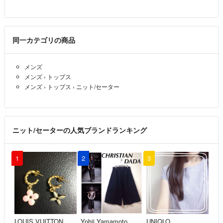
✔️お受け取り後の「サイズが小さかった」というトラブルを防ぐため
に、平置き採寸の寸法も載せております> <
同一カテゴリの商品
「メンズ」「レディース」表記や表記サイズのみではなく、お手持ちの
お洋服を参考にして頂くことをオススメいたします。
メンズ
⭕️発送
※着画はお受けしておりません。
メンズ
›
トップス
メンズ
›
トップス
›
ニット/セーター
※素人採寸のため、多少の誤差は御容赦下さい。
✔️匿名配送もできる「らくらくメルカリ便」ですので女性の方でも安心し
てご利用いただけます！☆
ニット/セーターの人気ブランドランキング
✔️送料は「全て無料」です！☆
1
2
3
⭕️返品
すり替え防止のため、いかなる理由があっても基本的に返品はお受け致
しません> <
✔️「スピード配送」を心がけております！☆
もし、やむを得ず遅れてしまう場合は、あらかじめご連絡差し上げます☆
LOUIS VUITTON
Yohji Yamamoto
UNIQLO