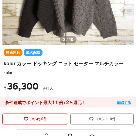
3 / 10
送料込
匿名配送
kolor カラー ドッキング ニット セーター マルチカラー
kolor
36,300
¥
送料込
11
2
条件達成でポイント最大
倍+
%還元！
確認する
いいね 0件
コメント 0件