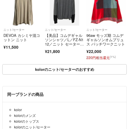
⭕️状態✨
ニット/セーター
ニット/セーター
ニット/セーター
DEVOA カシミヤ混コ
【美品】コムデギャル
96aw モッズ期 コムデ
⭕️ショップ説明
ットン ニット
ソンシャツ／L／FZ-N1
ギャルソンオムプリュ
✔️傷やシミ等、気になる点は商品説明及び、写真にて掲示しますが、小
12／ニット セーター／
ス パッチワークニット
さな箇所等は見落としがある場合もあります。
¥11,500
ウール／グレー 黒 ブ
当店では、アパレルから小物までレディース 、 メンズ 問わず、各種取り
¥21,800
¥22,000
ラック バイカラー ツ
古着にご理解の有るかたのみ御購入下さい。
揃えております☆
ートン
(1%)
220円相当還元
下記のリンクから他の商品もご覧頂けます、是非ご覧ください！！☺️
kolorのニット/セーターのおすすめ
✔️なお、当店は、基本的にホームクリーニングをしたものを出品、販売
しております✨
もっと見る→→→ #お洋服のかーる
同一ブランドの商品
kolor
kolorのメンズ
kolorのトップス
⭕️サイズ表記✨
kolorのニット/セーター