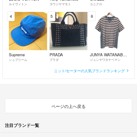
ルイヴィトン
ヨウジヤマモト
ユニクロ
4
5
6
⭕️発送✨
✔️送料は「全て無料」です❗️✨
Supreme
PRADA
JUNYA WATANABE MAN
✔️「スピード配送」を心がけております❗️✨
シュプリーム
プラダ
ジュンヤワタナベマン
もし、やむを得ず遅れてしまう場合は、あらかじめご連絡差し上げます
ニット/セーターの人気ブランドランキング
のでご安心くださいませ3☆
✔️最後までご覧頂きありがとうございました！☆ ( ¨̮ )
ページの上へ戻る
注目ブランド一覧
⭕️最後までご覧頂きありがとうございました8❗️✨