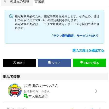
発送元の地域
宮城県
✔️カラー
マルチカラー 総柄
グレー レッド
鑑定対象商品のため、鑑定事業者を経由します。そのため、発送
クレイジーパターン ドッキング
日の目安に追加で3〜4日の鑑定期間を要します。
立体感 凹凸 3D
鑑定対象の商品は、「ラクマ最強鑑定」サービスが自動で適用さ
れます。
「ラクマ最強鑑定」サービスとは
✔️サイズ
-表記3-
購入の流れを確認する
Lサイズ相当
ポスト
シェア
LINEで送る
平置き採寸、単位はcmです✍️
①着丈:70
出品者情報
②身幅:65
③肩幅:56
お洋服のカールさん
④袖丈:65
お洋服のカールさん
本人確認済
✔️素材