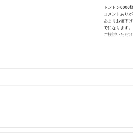
トントン8888
コメントありが
あまりお値下げ
でになります。
ご検討いただけ
いばらき
出品者
コメント失礼し
でしょうか？
トントン8888
- 