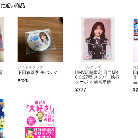
」に近い商品
アイドルグッズ
アイドルグッズ
お
写
下田衣珠季 缶バッジ
HMV店舗限定 日向坂4
日
向
6 全27種 メンバー絵柄
う 
¥420
クーポン 藤嶌果歩
品
ト
¥777
¥2