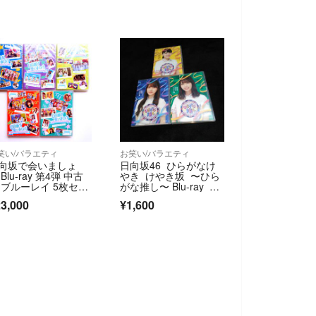
笑い/バラエティ
お笑い/バラエティ
向坂で会いましょ
日向坂46 ひらがなけ
Blu-ray 第4弾 中古
やき けやき坂 〜ひら
 ブルーレイ 5枚セッ
がな推し〜 Blu-ray セ
ット
3,000
¥1,600