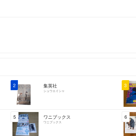
2
3
集英社
シュウエイシャ
5
ワニブックス
6
ワニブックス