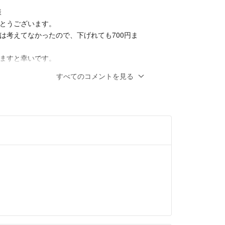
様
とうございます。
は考えてなかったので、下げれても700円ま
ますと幸いです。
発送
- 12ヶ月前
すべてのコメントを見る
ます。購入を考えています。お値引きは可能
12ヶ月前