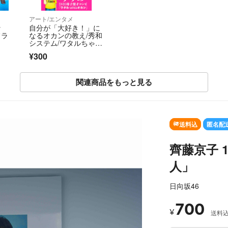
アート/エンタメ
ッ
自分が「大好き！」に
フラ
なるオカンの教え/秀和
システム/ワタルちゃん
（単行本（ソフトカバ
¥300
ー））
関連商品をもっと見る
SOLD OUT
送料込
匿名配
齊藤京子 
人」
日向坂46
700
¥
送料