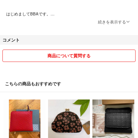
はじめましてBBAです。
主に旦那さんが着なくなったり使わないハイブランドの服やアクセサリ
続きを表示する
ーを販売しています。
コメント
迅速な発送を心掛けています。
どうぞ宜しくお願い致します。
商品について質問する
＊他サイトでも掲載していますので、タイミングによってはいきなり削
除する場合がございます。
すり替え防止の為に返品は受け付けていませんので、購入の際は熟考の
上ご購入して下さい。
こちらの商品もおすすめです