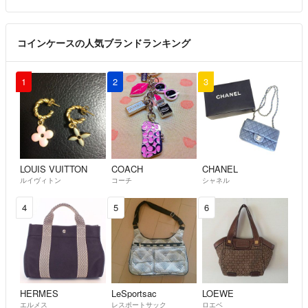
コインケースの人気ブランドランキング
1
2
3
LOUIS VUITTON
COACH
CHANEL
ルイヴィトン
コーチ
シャネル
4
5
6
HERMES
LeSportsac
LOEWE
エルメス
レスポートサック
ロエベ