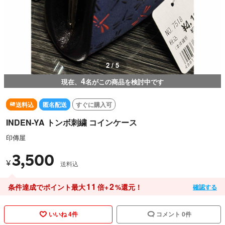
3 / 5
4
現在、
名がこの商品を検討中です
送料込
匿名配送
すぐに購入可
INDEN-YA トンボ刺繍 コインケース
印傳屋
3,500
¥
送料込
11
2
条件達成でポイント最大
倍+
%還元！
確認する
いいね 4件
コメント 0件