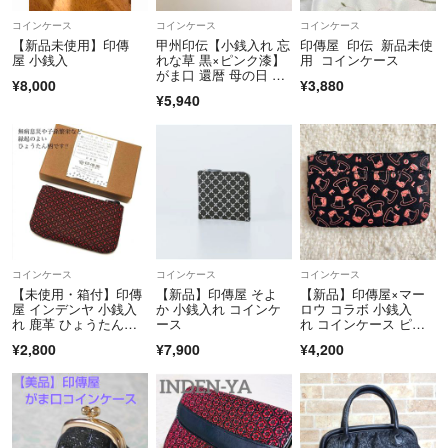
コインケース
コインケース
コインケース
【新品未使用】印傳
甲州印伝【小銭入れ 忘
印傳屋 印伝 新品未使
屋 小銭入
れな草 黒×ピンク漆】
用 コインケース
がま口 還暦 母の日 春
¥8,000
¥3,880
財布 新品
¥5,940
コインケース
コインケース
コインケース
【未使用・箱付】印傳
【新品】印傳屋 そよ
【新品】印傳屋×マー
屋 インデンヤ 小銭入
か 小銭入れ コインケ
ロウ コラボ 小銭入
れ 鹿革 ひょうたん
ース
れ コインケース ピン
柄 コインケース
ク プリン
¥2,800
¥7,900
¥4,200