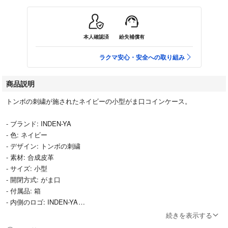
本人確認済
紛失補償有
ラクマ安心・安全への取り組み
商品説明
トンボの刺繍が施されたネイビーの小型がま口コインケース。
- ブランド: INDEN-YA
- 色: ネイビー
- デザイン: トンボの刺繍
- 素材: 合成皮革
- サイズ: 小型
- 開閉方式: がま口
- 付属品: 箱
- 内側のロゴ: INDEN-YA
続きを表示する
汚れ・破れなど···なし