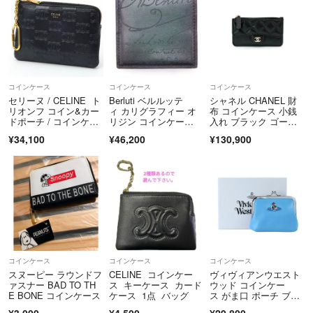
コインケース
コインケース
コインケース
セリーヌ / CELINE ト
Berluti ベルルッテ
シャネル CHANEL 財
リオンフ コイン&カー
ィ カリグラフィー オ
布 コインケース 小銭
ドポーチ / コインケー
リジン コインケー
入れ ブラック ゴール
ス / カードケース 10C
ス 小物入れ グリー
ド フラグメントケー
¥34,100
¥46,200
¥130,900
663BFU.38NO ブラッ
ン レザー
ス カードケース クラ
ク 【中古】
シック
コインケース
コインケース
コインケース
スヌーピー ラウンドフ
CELINE コインケー
ヴィヴィアンウエスト
ァスナー BAD TO TH
ス キーケース カード
ウッド コインケー
E BONE コインケース
ケース 1点 バッグ
ス がま口 ポーチ ブル
ー オーブ 本革
¥3,000
¥4,500
¥29,800