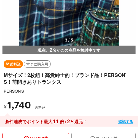
4 / 5
2
現在、
名がこの商品を検討中です
送料込
すぐに購入可
Mサイズ！2枚組！高貴紳士的！ブランド品！PERSON`
S！前開きありトランクス
PERSON'S
1,740
¥
送料込
11
2
条件達成でポイント最大
倍+
%還元！
確認する
いいね 2件
コメント 0件