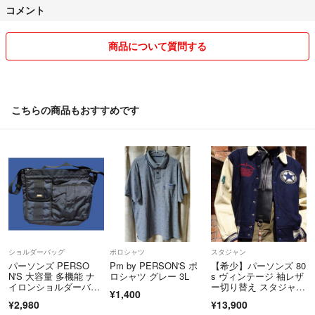
コメント
商品について質問する
こちらの商品もおすすめです
ショルダーバッグ
ポロシャツ
スタジャン
パーソンズ PERSO
Pm by PERSON'S ポ
【希少】パーソンズ 80
N'S 大容量 多機能 ナ
ロシャツ グレー 3L
s ヴィンテージ 袖レザ
イロンショルダーバッ
ー切り替え スタジャ
¥1,400
グ 黒
ン
¥2,980
¥13,900