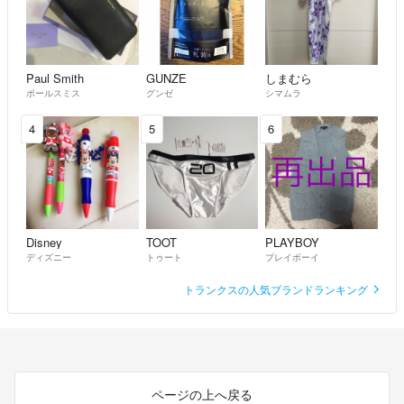
Paul Smith
GUNZE
しまむら
ポールスミス
グンゼ
シマムラ
4
5
6
Disney
TOOT
PLAYBOY
ディズニー
トゥート
プレイボーイ
トランクスの人気ブランドランキング
ページの上へ戻る