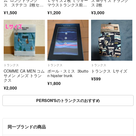
ム ロングトランク
Ｌサイズ２枚 ミッキー
ス Mサイズ トランク
ス ステテコ 2枚セッ
マウストランクス前開
ス 2枚
ト M 魚柄
きあり 綿100%
¥1,500
¥1,200
¥3,000
トランクス
トランクス
トランクス
COMME CA MEN コム
ポール・スミス 3butto
トランクス Lサイズ
サメン メンズ トラン
n hipster trunk
¥599
クス
¥1,800
¥2,000
PERSON'Sのトランクスのおすすめ
同一ブランドの商品