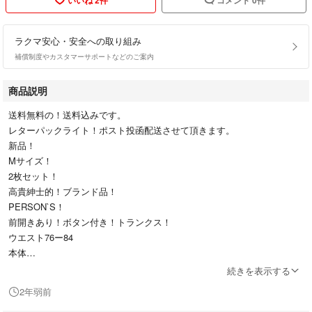
ラクマ安心・安全への取り組み
補償制度やカスタマーサポートなどのご案内
商品説明
送料無料の！送料込みです。
レターパックライト！ポスト投函配送させて頂きます。
新品！
Mサイズ！
2枚セット！
高貴紳士的！ブランド品！
PERSON`S！
前開きあり！ボタン付き！トランクス！
ウエスト76ー84
本体
綿100%
続きを表示する
写真見て判断お願いします。
2年弱前