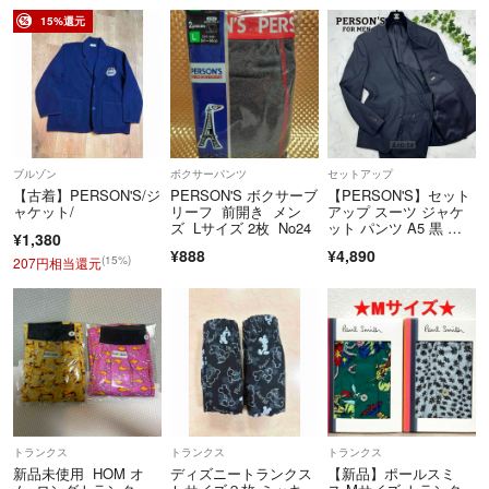
15%還元
ブルゾン
ボクサーパンツ
セットアップ
【古着】PERSON'S/ジ
PERSON'S ボクサーブ
【PERSON'S】セット
ャケット/
リーフ 前開き メン
アップ スーツ ジャケ
ズ Lサイズ 2枚 No24
ット パンツ A5 黒 背
¥1,380
抜き
¥888
¥4,890
(15%)
207円相当還元
トランクス
トランクス
トランクス
新品未使用 HOM オ
ディズニートランクス
【新品】ポールスミ