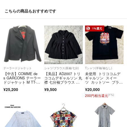
【営業時間について】
土日祝を除き、10時 ~ 17時 を営業時間としています。
こちらの商品もおすすめです
商品は提携倉庫にて保管しているため、質問の回答にお時間をいただく
場合がございます。
1%還元
【商品について】
・取扱い商品はすべて1点ものであるため、ご注文品をご用意できない
場合にはキャンセルのご案内をいたします。
・出品物、付属品は特筆のない限り画像掲載のものが全てです（ハンガ
ー等の撮影小物は除く）。
・パンツの裾上げ、袖や着丈の詰めの有無については、判断が難しい場
テーラードジャケット
シャツ/ブラウス(長袖/七分)
Tシャツ(半袖/袖なし)
合がございます。実寸値をご参照いただき、ご不明点はお気軽にご質問
【中古】COMME de
【美品】AD2007 トリ
未使用 トリココムデ
s GARCONS テーラー
ココムデギャルソン 丸
ギャルソン スイー
ください。
ドジャケット M TT-J0
襟 七分袖ブラウス ギ
ツ カットソー ブラッ
・色の記載には主観が介入します。また、何色と明確にお答えするのが
01 コムデギャルソン[6
ャザー 黒
ク 大きめS
¥25,200
¥9,500
¥20,000
難しい事もございますので、写真よりご判断ください。
6][240066195419]
(1%)
200円相当還元
------------
こちらのアカウントはラクマ公式パートナーの株式会社KLDによって運
営されています。
▼特定商取引法表示