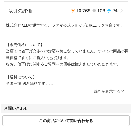
※当店の商品はすべて中古品、また未使用品であっても一度人の手に渡っ
取引の評価
10,768
108
24
たものとなります。
ご理解ご了承の上ご検討ください。
株式会社KLDが運営する、ラクマ公式ショップのKLDラクマ店です。
【販売価格について】
当店では値下げ交渉への対応をおこなっていません。すべての商品が掲
載価格ですぐにご購入いただけます。
なお、値下げに関するご質問への回答は控えさせていただきます。
【送料について】
全国一律 送料無料です。
続きを表示する
【配送について】
ご注文およびご入金確認後、土日祝日を除く3営業日以内に発送いたし
お問い合わせ
ます。
配送方法は、佐川急便またはヤマト運輸のネコポスにて配送いたしま
この商品について問い合わせる
す。（沖縄・離島・一部地域は、ゆうパックでの配送となります）