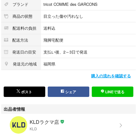
S
ブランド
tricot COMME des GARCONS
商品の状態
目立った傷や汚れなし
【平置き実寸(cm)】
配送料の負担
送料込
肩幅:37
身幅:44
配送方法
飛脚宅配便
着丈:54
袖丈:62.5
発送日の目安
支払い後、2～3日で発送
発送元の地域
福岡県
採寸値の計測方法について：
https://portal.kld-c.jp/1b6624eb8b7a4e9fa9c413a9e2d97cd8
購入の流れを確認する
【状態】
ポスト
シェア
LINEで送る
目立ったダメージや極端な使用感は感じられず、中古品としては比較的程
度良好に感じられます。
出品者情報
KLDラクマ店
傷や汚れのあるお品物の場合、商品画像にて該当部分をポインターで示し
KLD
ています。