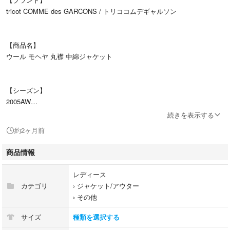
tricot COMME des GARCONS / トリココムデギャルソン
【商品名】
ウール モヘヤ 丸襟 中綿ジャケット
【シーズン】
2005AW
続きを表示する
約2ヶ月前
【品番】
TP-J028
商品情報
レディース
【カラー】
カテゴリ
›
ジャケット/アウター
ブルー/ブラウン
›
その他
サイズ
種類を選択する
【表記サイズ】