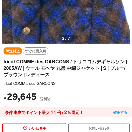
2 / 7
送料込
すぐに購入可
tricot COMME des GARCONS / トリココムデギャルソン |
2005AW | ウール モヘヤ 丸襟 中綿ジャケット | S | ブルー/
ブラウン | レディース
tricot COMME des GARCONS
29,645
¥
送料込
11
2
条件達成でポイント最大
倍+
%還元！
確認する
いいね 0件
お問い合わせ