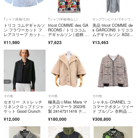
https://fril.jp/ts/official/law/kld/
▼返品特約
https://fril.jp/ts/official/law/kld/#return_policy
Tシャツ(長袖/七分)
Tシャツ(半袖/袖なし)
ロングワンピース/マキシワンピース
適格請求書登録番号
トリコ コムデギャルソ
tricot COMME des GA
美品 tricot COMME de
T9290001075401
ン フラワーカット フ
RCONS / トリココム
s GARCONS トリココ
レアスリーブ カットソ
デギャルソン | 総柄 プ
ムデギャルソン AD200
ー
リント Tシャツ カット
9 ギンガムチェック フ
¥11,980
¥7,623
¥13,463
ソー | ホワイト | レデ
リルワンピース S グレ
ィース
ー レディース 古着 中
古 USED
その他
その他
その他
セオリー ストレッチ
極美品☆Max Mara マ
シャネル CHANEL コ
リネンクロップドジャ
ックスマーラ 2023年
コマークボタン ツイー
ケット Good Crunch
製 24147311416 テデ
ド ブルゾン 衣料品 ア
ィベア アルパカ シル
ウター コットン レデ
¥12,000
¥180,000
¥308,800
ク混 ケープ ポンチ
ィース マルチカラ
ョ コート ベージュ M
ー 【中古】
L 伊製 正規品