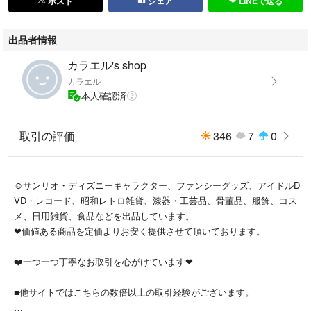
ポスト
シェア
LINEで送る
ご覧頂きありがとうございます。
出品者情報
#カラエルの福袋
カラエル's shop
カラエル
本人確認済
取引の評価
346
7
0
☺️サンリオ・ディズニーキャラクター、ファンシーグッズ、アイドルD
VD・レコード、昭和レトロ雑貨、漆器・工芸品、骨董品、服飾、コス
メ、日用雑貨、食品などを出品しています。
❤価値ある商品を定価よりお安く提供させて頂いております。
❤️一つ一つ丁寧なお取引を心がけています❤
■他サイトではこちらの数倍以上の取引経験がございます。