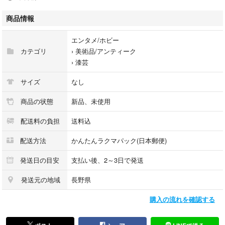
直径 約7.5cm
商品情報
高さ 約2.8cm
内径 約7cm
エンタメ/ホビー
カテゴリ
›
美術品/アンティーク
②木製 漆塗り 沈金 20000円→7000円
›
漆芸
(未使用品)
サイズ
なし
直径 約8cm 丸みがあるドーム型
高さ 約4cm
商品の状態
新品、未使用
内径 約6.8cm
配送料の負担
送料込
40000円相当→13500円(2点まとめ売り)
配送方法
かんたんラクマパック(日本郵便)
66%以上Offにさせて頂きます。
発送日の目安
支払い後、2～3日で発送
単品売りも可能ですので、ご希望の番号をコメントにてお知らせ下さい。
発送元の地域
長野県
専用出品させて頂きます。価格は各7000円にて承ります。
購入の流れを確認する
新品未使用品です。