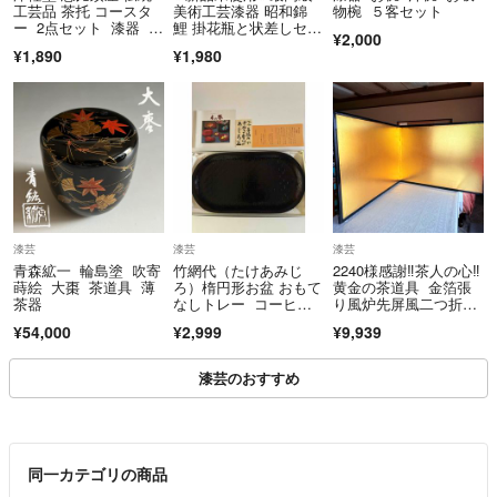
ト下さい。
工芸品 茶托 コースタ
美術工芸漆器 昭和錦
物椀 ５客セット
ー 2点セット 漆器 日
鯉 掛花瓶と状差しセッ
可能な限り対応させて頂きます。
¥2,000
本製
ト
¥1,890
¥1,980
■コメント頂いた上で複数ご購入の方には、おまとめ発送&お値引き対
応致します。
(送料の差額分お値引きさせて頂きます)
おまとめ発送で厚みがオーバーしてしまった場合は、お値下げは致しま
すが別々にご購入頂く場合もございます。
■ご購入意志のないコメント・冷やかし・嫌がらせ・暇潰しのコメント
漆芸
漆芸
漆芸
だと判断した場合は措置を取ります。
青森絋一 輪島塗 吹寄
竹網代（たけあみじ
2240様感謝‼️茶人の心‼️
蒔絵 大棗 茶道具 薄
ろ）楕円形お盆 おもて
黄金の茶道具 金箔張
■喫煙者、ペットはおりません。
茶器
なしトレー コーヒー
り風炉先屏風二つ折背
おしぼりトレー
面絹張一点
¥54,000
¥2,999
¥9,939
■購入後にお客様ご都合での返品・交換はお受けしておりません。
漆芸のおすすめ
■普通郵便に関してはお届けまでに多少お時間がかかりますので余裕を
持ってご購入をお願いいたします。
同一カテゴリの商品
■普通郵便からラクマパックに変更する場合は送料の差額分を加算させ