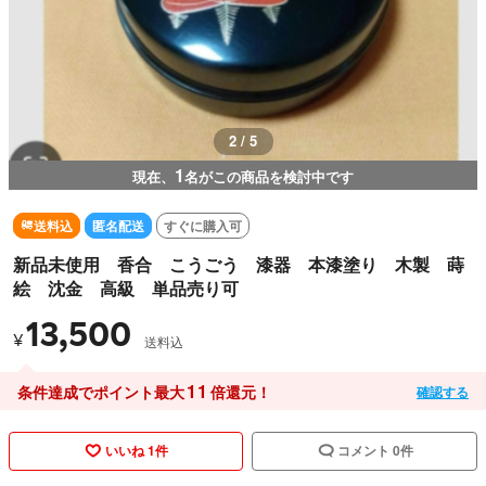
3 / 5
1
現在、
名がこの商品を検討中です
送料込
匿名配送
すぐに購入可
新品未使用 香合 こうごう 漆器 本漆塗り 木製 蒔
絵 沈金 高級 単品売り可
13,500
¥
送料込
11
条件達成でポイント最大
倍還元！
確認する
いいね 1件
コメント 0件