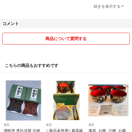
■販売手数料・送料・状態を考慮して充分にお値下げした価格設定にし
続きを表示する
ておりますので、基本提示価格でご購入下さい。
コメント
■お値段交渉の際はご希望価格を提示の上コメントよろしくお願いいた
します。お値下げは常識の範囲以内でお願いいたします。
(購入を考えてますが、いくらまでお値下げ可能でしょうか？には基準
商品について質問する
がわかりませんので返信しません)
❤海外代行サービスの方のご購入も歓迎いたします。
こちらの商品もおすすめです
❤️商品価値がわかる方とご縁があると嬉しいです！(お取引頂いた皆様
ありがとうございます。心より感謝申し上げます(^∧^)
■コンビニ/ATM支払いをお選びの方は、必ずお支払い予定日をお知らせ
下さい。
■お取り置きはいたしません。(大変迷惑な思いをしたので、もう懲り懲
りです)
漆芸
漆芸
漆芸
❤5万円以上の高額商品のお値段交渉等ございましたらお気軽にコメン
津軽塗 恵比須屋 伝統
✨新品未使用✨最高級
漆器 お椀 汁椀 お吸