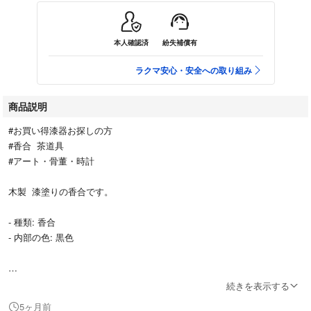
本人確認済
紛失補償有
ラクマ安心・安全への取り組み
商品説明
#お買い得漆器お探しの方
#香合 茶道具
#アート・骨董・時計
木製 漆塗りの香合です。
- 種類: 香合
- 内部の色: 黒色
①木製 漆塗り 蒔絵 20000円→7000円
続きを表示する
(未使用品)
5ヶ月前