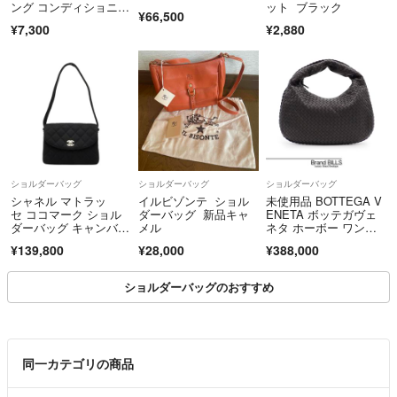
ング コンディショニン
ット ブラック
¥66,500
グ済
¥7,300
¥2,880
ショルダーバッグ
ショルダーバッグ
ショルダーバッグ
シャネル マトラッ
イルビゾンテ ショル
未使用品 BOTTEGA V
セ ココマーク ショル
ダーバッグ 新品キャ
ENETA ボッテガヴェ
ダーバッグ キャンバ
メル
ネタ ホーボー ワンシ
ス レディース CHANE
ョルダーバッグ 11565
¥139,800
¥28,000
¥388,000
L 【228-85517】
3 レザー ブラック レ
ディース
ショルダーバッグのおすすめ
同一カテゴリの商品