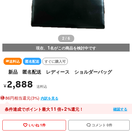
3 / 6
1
現在、
名がこの商品を検討中です
送料込
匿名配送
すぐに購入可
新品 匿名配送 レディース ショルダーバッグ
2,888
¥
送料込
86円相当還元(3%)
内訳を見る
11
2
条件達成でポイント最大
倍+
%還元！
確認する
いいね 1件
コメント 0件