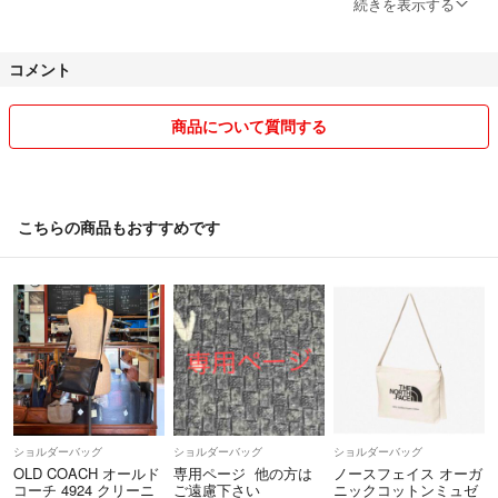
続きを表示する
また、他サイトでも出品しておりますため、お品物が無くなることもご
コメント
ざいますので、何卒ご了承ください。ご購入を検討されている場合は早
めにお願いします🤲
商品について質問する
なお、発送に際しましては、段ボールや箱のリサイクルもさせていただ
くこともございますので、ご了承ください📦
どうぞよろしくお願いします。
こちらの商品もおすすめです
ショルダーバッグ
ショルダーバッグ
ショルダーバッグ
OLD COACH オールド
専用ページ 他の方は
ノースフェイス オーガ
コーチ 4924 クリーニ
ご遠慮下さい
ニックコットンミュゼ