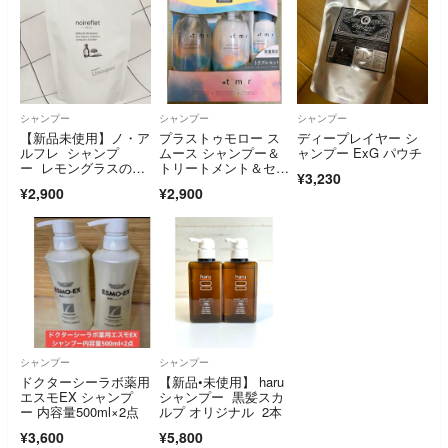
シャンプー
シャンプー
シャンプー
【新品未使用】ノ・ア
プラストゥモロー ス
ディープレイヤー シ
ルフレ シャンプ
ムース シャンプー＆
ャンプー ExG パウチ
ー レモングラスの香
トリートメント＆セラ
¥3,230
り 詰め替え
ム
¥2,900
¥2,900
シャンプー
シャンプー
ドクターシーラボ薬用
【新品•未使用】 haru
エスモEX シャンプ
シャンプー 黒髪スカ
ー 内容量500ml×2点
ルプ オリジナル 2本
¥3,600
¥5,800