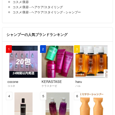
コスメ/美容
コスメ/美容
›
ヘアケア/スタイリング
コスメ/美容
›
ヘアケア/スタイリング
›
シャンプー
シャンプーの人気ブランドランキング
1
2
3
cocone
KERASTASE
haru
ココネ
ケラスターゼ
ハル
4
5
6