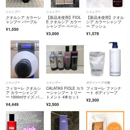
シャンプー
シャンプー
シャンプー
クオルシア カラーシ
【新品未使用】FIOL
【新品未使用】クオル
ャンプー パープル
E クオルシア カラー
シア カラーシャンプ
シャンプー ベージュ2
ー アッシュ
¥1,550
本セット
¥3,000
¥1,578
シャンプー
シャンプー
ボディソープ/石鹸
フィヨーレ クオルシ
CALATAS FIOLE カラ
フィヨーレ ファシナ
ア カラーシャンプ
ーシャンプー トリー
ート ボディソープ
ー 1000mlサイズ パー
トメント 4本セット
¥2,300
プル一部使用
¥4,449
¥2,500