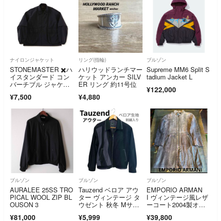
ナイロンジャケット
リング(指輪)
ブルゾン
STONEMASTER ✖️ハ
ハリウッドランチマー
Supreme MM6 Split S
イスタンダード コン
ケット アンカー SILV
tadium Jacket L
バーチブル ジャケッ
ER リング 約11号位
¥122,000
ト
¥7,500
¥4,880
ブルゾン
ブルゾン
ブルゾン
AURALEE 25SS TRO
Tauzend ベロア アウ
EMPORIO ARMAN
PICAL WOOL ZIP BL
ター ヴィンテージ タ
I ヴィンテージ風レザ
OUSON 3
ウゼント 秋冬 Mサイ
ーコート2004製オー
ズ
ルド品48
¥81,000
¥5,999
¥39,800