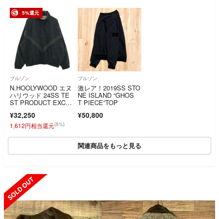
5%還元
ブルゾン
ブルゾン
N.HOOLYWOOD エヌ
激レア！2019SS STO
ハリウッド 24SS TE
NE ISLAND “GHOS
ST PRODUCT EXCH
T PIECE”TOP
ANGE SERVICE TRA
¥32,250
¥50,800
INING BLOUSON ミ
リタリートレーニング
(5%)
1,612円相当還元
ブルゾン 9232-BL01-0
03 ブラック 38
関連商品をもっと見る
SOLD OUT