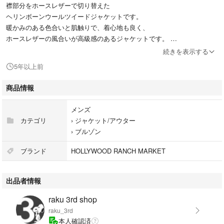
襟部分をホースレザーで切り替えた
ヘリンボーンウールツイードジャケットです。
暖かみのある色合いと肌触りで、着心地も良く、
ホースレザーの風合いが高級感のあるジャケットです。
オススメです。
続きを表示する
5年以上前
お探しの方やお好きな方は是非この機会にご検討下さいませ。
商品情報
◆◆サイズ＆カラー◆◆
メンズ
表記サイズ：4 (XL)
カテゴリ
›
ジャケット/アウター
›
ブルゾン
実寸サイズ（平置きにて測定）
ブランド
HOLLYWOOD RANCH MARKET
肩幅：約46.5cm（肩から肩まで）
身幅：約56cm（脇下から脇下まで）
出品者情報
着丈：約72.5cm（首元の縫い目から裾まで）
袖丈：約66.5cm（肩から袖先まで）
raku 3rd shop
raku_3rd
多少の誤差はお許し下さい。
本人確認済