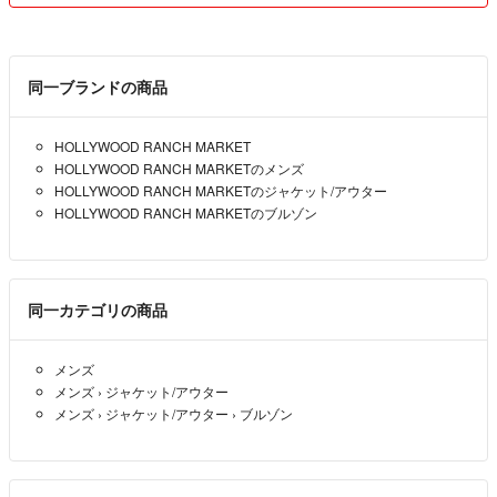
めください。」
と明記されています。
そして「迷惑行為を確認した場合、警告や利用制限を行うケースもあり
同一ブランドの商品
ますので、
十分ご注意の上、お取引いただきますようお願いいたします。」と記載
HOLLYWOOD RANCH MARKET
されています。
HOLLYWOOD RANCH MARKETのメンズ
HOLLYWOOD RANCH MARKETのジャケット/アウター
「サイズを間違えた」「サイズ感が合わなかった」「色がイメージと違
HOLLYWOOD RANCH MARKETのブルゾン
う」
「他で購入したから必要が無くなった」「子供が間違って購入した」な
どの
購入者都合のキャンセルは「取引における迷惑行為」になります。
同一カテゴリの商品
商品購入の際は十分にご確認の上、責任をもって購入をよろしくお願い
メンズ
いたします。
メンズ
›
ジャケット/アウター
メンズ
›
ジャケット/アウター
›
ブルゾン
◆◆※商品の発送について※◆◆
仕事の都合上、発送可能な日に限りがございます。
商品の発送はお支払いから2～3日の間を予定しております。