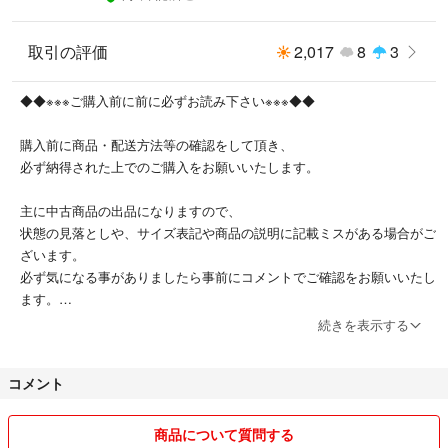
カラー：ブラウン
取引の評価
2,017
8
3
◆◆商品状態◆◆
◆◆※※※ご購入前に前に必ずお読み下さい※※※◆◆
画像にて記載しておりますが、
右アーム部分から袖口まで、フロントジッパー中央付近、
購入前に商品・配送方法等の確認をして頂き、
裾のジッパー内側付近、右の内側ジッパー裏付近に
必ず納得された上でのご購入をお願いいたします。
薄ジミ汚れがございます。
よく画像をご確認下さいませ。
主に中古商品の出品になりますので、
状態の見落としや、サイズ表記や商品の説明に記載ミスがある場合がご
その他に特筆するようなダメージはございません。
ざいます。
まだまだご愛用頂ける商品です。
必ず気になる事がありましたら事前にコメントでご確認をお願いいたし
ます。
あくまで素人保管になりますので気になる点やこだわる点がある場合は、
続きを表示する
あらかじめご質問にてご確認下さいませ。
◆◆※※※購入者都合のキャンセルについて※※※◆◆
神経質な方のご入札はお控え下さい。
ご理解ある方のご入札宜しくお願い致します。
コメント
取引における迷惑行為として
「自己都合により取引をキャンセルすること」があり、
〔管理:K-4-98_92001_18025(S)〕
「誤操作や必要なくなった等の理由で、購入者都合のキャンセルはお止
商品について質問する