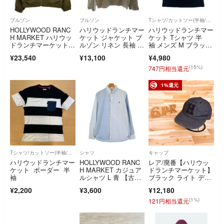
ブルゾン
ブルゾン
Tシャツ/カットソー(半袖/袖なし)
HOLLYWOOD RANC
ハリウッドランチマー
ハリウッドランチマー
H MARKET ハリウッ
ケット ジャケット ブ
ケット Tシャツ 半
ドランチマーケット 1
ルゾン リネン 長袖 ベ
袖 メンズ M ブラッ
010174 オリーブ フィ
ージュ
ク 豪華な刺繍 クルー
¥23,540
¥13,100
¥4,980
ールソーホット ハリ
ネック 聖林公司
ントンジャケット M
(15%)
747円相当還元
1%還元
Tシャツ/カットソー(半袖/袖なし)
シャツ
キャップ
ハリウッドランチマー
HOLLYWOOD RANC
レア/廃番【ハリウッ
ケット ボーダー 半
H MARKET カジュア
ドランチマーケット】
袖
ルシャツ L 青 【古
ブラック ライト デニ
着】【中古】【送料無
ム Hキャップ 黒
¥2,200
¥3,600
¥12,180
料】
(1%)
121円相当還元