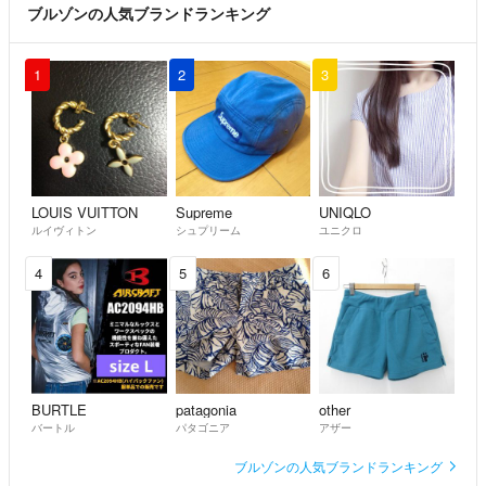
ブルゾンの人気ブランドランキング
※即日発送や翌日発送は出来かねます。ご了承下さいませ。
日時指定などがある場合は、事前にご質問欄よりコメントして下さい。
できる限り対応させていただきます。
1
2
3
ご購入頂いた商品は順次、
必ず発送させて頂きますのでご安心下さいませ。
商品の到着に余裕のある方のご参加お待ちしております。
LOUIS VUITTON
Supreme
UNIQLO
ルイヴィトン
シュプリーム
ユニクロ
4
5
6
BURTLE
patagonia
other
バートル
パタゴニア
アザー
ブルゾンの人気ブランドランキング