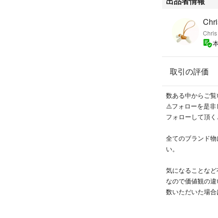
出品者情報
Chri
Chris
取引の評価
数ある中からご覧
⚠️フォローを是非
フォローして頂く
全てのブランド物
い。
気になることなど
なので価値観の違
数いただいた場合
ますので、ご了承