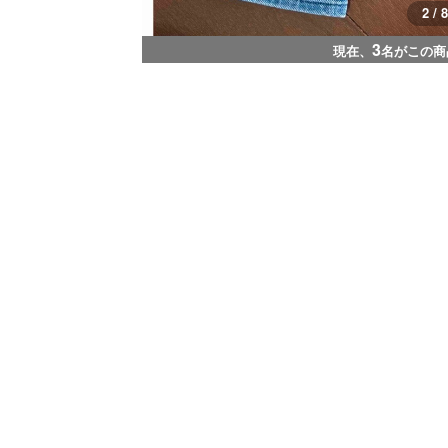
2 / 8
3
現在、
名がこの商