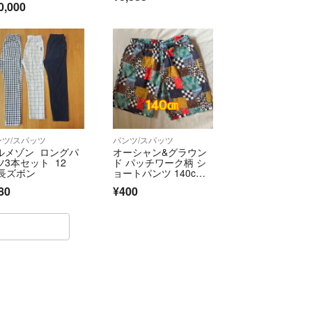
0,000
ンツ/スパッツ
パンツ/スパッツ
ルメゾン ロングパ
オーシャン&グラウン
ツ3本セット 12
ド パッチワーク柄 シ
 長ズボン
ョートパンツ 140c
m 夏物 ハーフパンツ
80
¥400
🌈🐯✨