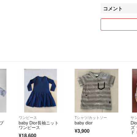
神経質な方はご遠
コメント
購入前に必ず確認
購入後のクレーム
他のサイトへ挑戦
出品している商品
コメント、ご購入
最後までお読みい
ワンピース
Tシャツ/カットソー
サ
イプ
baby Dior長袖ニット
baby dior
Di
ワンピース
ズ
¥3,900
ド
¥18,600