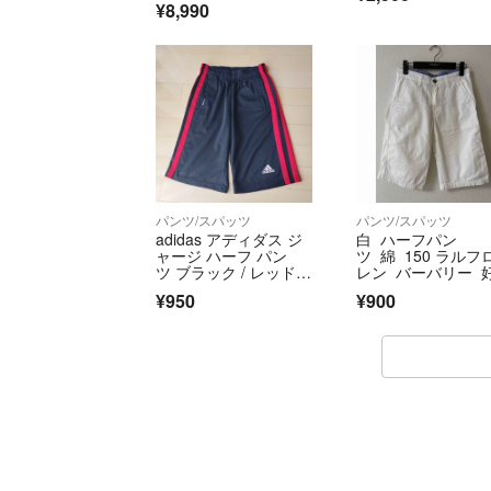
¥8,990
定】≪
パンツ/スパッツ
パンツ/スパッツ
adidas アディダス ジ
白 ハーフパン
ャージ ハーフ パン
ツ 綿 150 ラルフ
ツ ブラック / レッド 1
レン バーバリー 
40
に
¥950
¥900