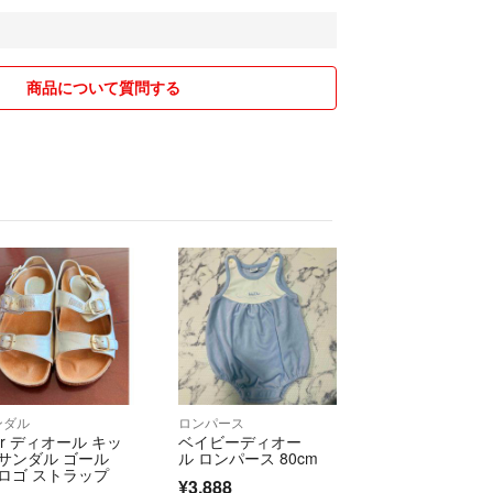
慮ください。
お願い致します。
や返品は受け付けません。
商品について質問する
中です。
の突然の削除などがあるかもしれません。お早めに
をお願い致します。
ただき、ありがとうございました😊
ンダル
ロンパース
or ディオール キッ
ベイビーディオー
 サンダル ゴール
ル ロンパース 80cm
 ロゴ ストラップ
¥3,888