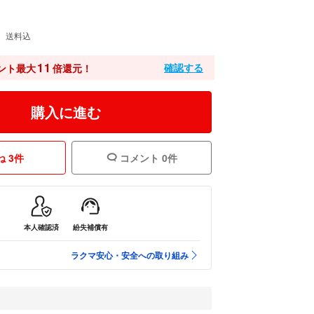
送料込
11
確認する
ント最大
倍還元！
購入に進む
 3件
コメント 0件
本人確認済
紛失補償有
ラクマ安心・安全への取り組み