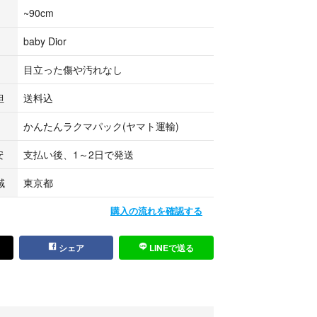
~90cm
baby Dior
目立った傷や汚れなし
担
送料込
かんたんラクマパック(ヤマト運輸)
安
支払い後、1～2日で発送
域
東京都
購入の流れを確認する
シェア
LINEで送る