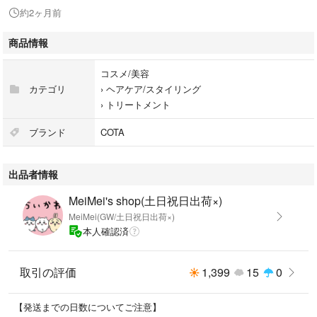
コタ アイ ケアはそのクオリティを磨き抜きました。
約2ヶ月前
時を超えて輝く、美という芽を育てるために。一髪一髪に新たなチカラを
注ぎ込むことで、
商品情報
一人一人を理想の輝きへと導いていきます。
コスメ/美容
カテゴリ
›
ヘアケア/スタイリング
›
トリートメント
ブランド
COTA
出品者情報
MeiMei's shop(土日祝日出荷×)
MeiMei(GW/土日祝日出荷×)
本人確認済
取引の評価
1,399
15
0
【発送までの日数についてご注意】