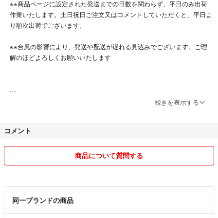
※※商品ページに設定された発送までの日数を関わらず、平日のみ出荷
作業いたします。土日祝日ご注文又はコメントしていただくと、平日よ
り順次出荷でございます。
※※台風の影響により、発送や配送が遅れる見込みでございます。ご理
解のほどよろしくお願いいたします
★化粧品メインとして出品してます。即購入大歓迎です^o^
続きを表示する
★お取引メッセージ返信なし、直接出荷する場合がございます。ご安心
コメント
とご了承のほどよろしくお願いいたします。
★クッション封筒又はクッション材で出荷いたしますが、万が一配送中
商品について質問する
破損がありましたら、評価前対応可能なので、ご連絡をお願いいたしま
す。
★台風等の影響で配送遅延の可能性があり、ご了承のほどよろしくお願
同一ブランドの商品
いいたします。