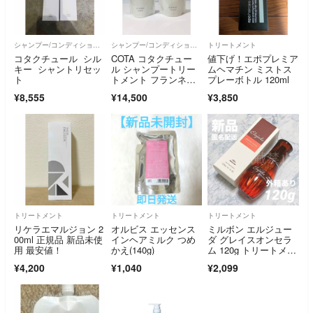
シャンプー/コンディショナーセット
シャンプー/コンディショナーセット
トリートメント
コタクチュール シル
COTA コタクチュー
値下げ！エポプレミア
キー シャントリセッ
ル シャンプートリー
ムヘマチン ミストス
ト
トメント フランネ
プレーボトル 120ml
ル 詰替 550g
¥8,555
¥14,500
¥3,850
トリートメント
トリートメント
トリートメント
リケラエマルジョン 2
オルビス エッセンス
ミルボン エルジュー
00ml 正規品 新品未使
インヘアミルク つめ
ダ グレイスオンセラ
用 最安値！
かえ(140g)
ム 120g トリートメン
ト 新品
¥4,200
¥1,040
¥2,099