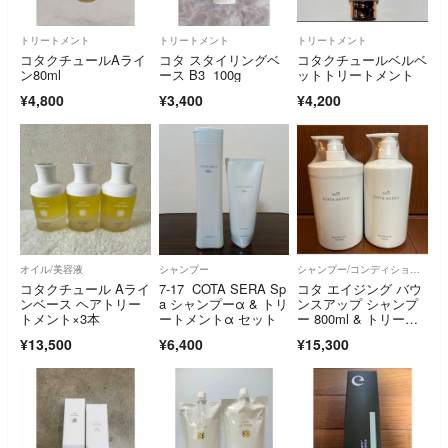
トリートメント
トリートメント
トリートメント
コタクチュールAライ
コタ スタイリングベ
コタクチュールベルベ
ン80ml
ース B3 100g
ットトリートメント
¥4,800
¥3,400
¥4,200
オイル/美容液
シャンプー
シャンプー/コンディショナーセット
コタクチュール Aライ
7-17 COTA SERA Sp
コタ エイジング バウ
ンベース ヘアトリー
a シャンプーα & トリ
ンスアップ シャンプ
トメント×3本
ートメントα セット
ー 800ml & トリート
メント 800g ポンプボ
¥13,500
¥6,400
¥15,300
トルセット