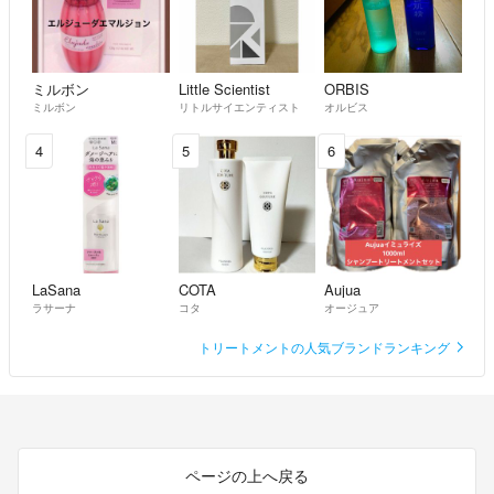
ミルボン
Little Scientist
ORBIS
ミルボン
リトルサイエンティスト
オルビス
4
5
6
LaSana
COTA
Aujua
ラサーナ
コタ
オージュア
トリートメントの人気ブランドランキング
ページの上へ戻る