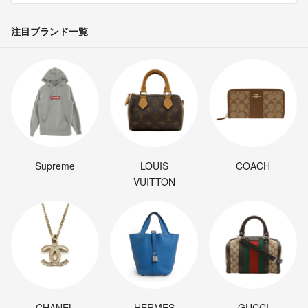
注目ブランド一覧
Supreme
LOUIS
COACH
VUITTON
CHANEL
HERMES
GUCCI