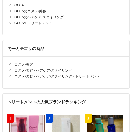
COTA
★夏休みや年末年始出荷や配送が遅れる可能性があり、ご了承の上ご購
COTAのコスメ/美容
入をお願い致します。
COTAのヘアケア/スタイリング
COTAのトリートメント
★すべての商品は責任を持って、正規品を納入しており、ご安心くださ
い。
★お客様ご都合によりキャンセル交換対応ができかねますので、ご了承
同一カテゴリの商品
ください。
コスメ/美容
★平日のみ出荷作業いたします。土日祝日ご注文していただくと、翌出
コスメ/美容
›
ヘアケア/スタイリング
荷日順次出荷でございます。
コスメ/美容
›
ヘアケア/スタイリング
›
トリートメント
トリートメントの人気ブランドランキング
1
2
3