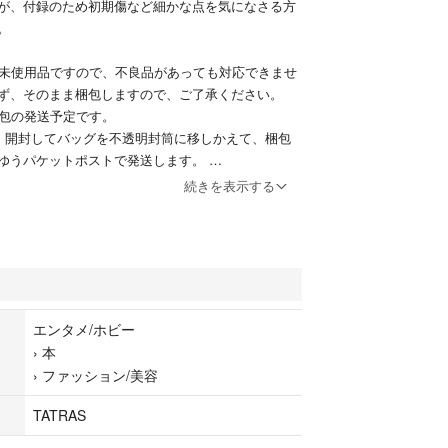
が、付録のため初期傷など細かな点を気になさる方
い。
・未使用品ですので、不良品があっても対応できませ
ず、そのまま梱包しますので、ご了承ください。
梱包の発送予定です。
開封してバッグを不透明封筒に移しかえて、梱包
ゆうパケットポストで発送します。
えておりませんので、即買いをして下さる方でお願い
続きを表示する
を進めております。日中も仕事の都合でご連絡が遅く
んので、お許し頂ける方でお願い致します。
L BOOK 15th ANNIVERSARY
エンタメ/ホビー
S 縦型トートバッグ
›
本
バッグ
›
ファッション/美容
×W28×D10cm
TATRAS
g