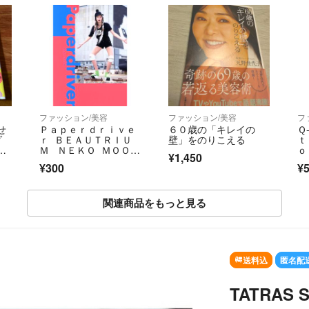
ファッション/美容
ファッション/美容
フ
せ
Ｐａｐｅｒｄｒｉｖｅ
６０歳の「キレイの
Ｑ
ダ
ｒ ＢＥＡＵＴＲＩＵ
壁」をのりこえる
ｔ
い
Ｍ ＮＥＫＯ ＭＯＯＫ
ｏ
¥1,450
２３６９／ネコ・パブ
イ
¥300
¥
リッシング
カ
本
関連商品をもっと見る
SOLD OUT
送料込
匿名配
TATRAS