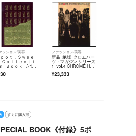
ァッション/美容
ファッション/美容
-ｐｏｔ．Ｓｗｅｅ
新品 絶版 クロムハー
 Ｃｏｌｌｅｃｔｉ
ツ・マガジン シリーズ
ｎ Ｂｏｏｋ /パイ
1 vol.4 CHROME HEA
ンタ-ナショナル/ワ
RTS MAGAZINE 4
530
¥23,333
マツタダアキ（単行
）
送
すぐに購入可
 SPECIAL BOOK《付録》5ポ