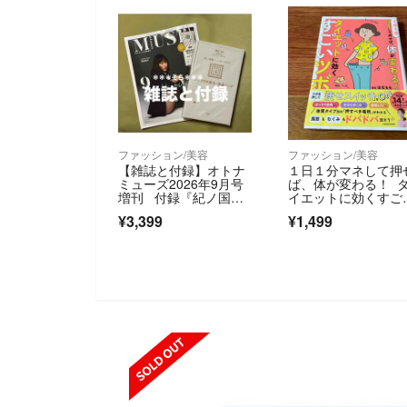
ファッション/美容
ファッション/美容
【雑誌と付録】オトナ
１日１分マネして押
ミューズ2026年9月号
ば、体が変わる！ 
増刊 付録『紀ノ国屋
イエットに効くすご
✕ハローキティ ジップ
ツボ
¥3,399
¥1,499
付き保冷保温バッグ』
SOLD OUT