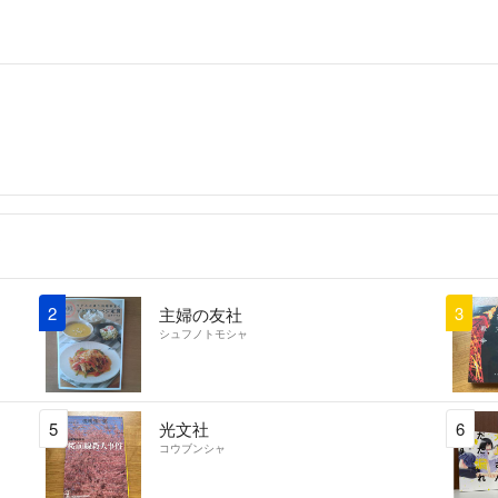
ＳＡＲＹ」
す。
また、提示額で購
#エンタメ/ホビー
だった場合、値上
#本
メンなさい。
#住まい/暮らし/
#BOOK
◆パソコンで進行
で、返答が遅くな
ずお返事をさせて
✳️自分用にスト
返信が遅くなって
神経質な方は手続
2
3
主婦の友社
シュフノトモシャ
5
光文社
6
コウブンシャ