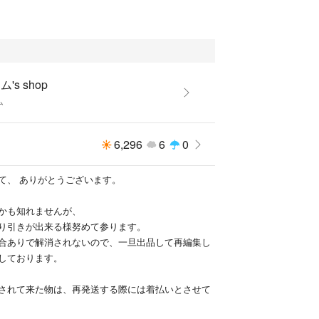
ル、ポリウレタン、PP、合金、鉄
タテ
トボトル3本分
's shop
ム
6,296
6
0
て、 ありがとうございます。
前）
2つ
かも知れませんが、
り引きが出来る様努めて参ります。
）
合ありで解消されないので、一旦出品して再編集し
2つ
しております。
）
されて来た物は、再発送する際には着払いとさせて
m