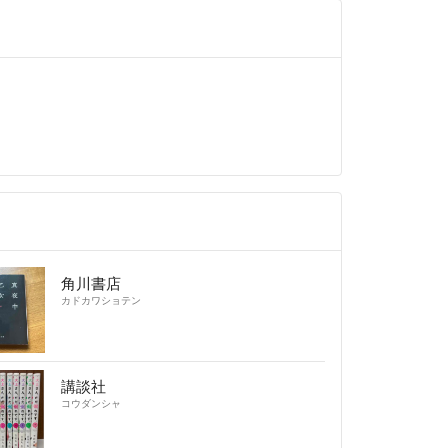
入して下さった方が居られる場合は、自分が購入者
げは許されても値下げは嬉しくないと感じるのでゴ
子育て
しておりますのと、日中は仕事をしておりますの
ることもございますが、メッセージは確認次第、必
頂く様に努めます。
ックしていた物で、裏表紙に折り目が入っています。
しまってることにお詫び申し上げます。
きしないで下さい。
角川書店
カドカワショテン
講談社
コウダンシャ