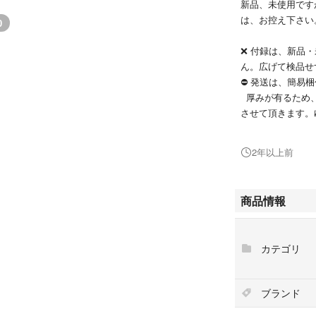
新品、未使用です
は、お控え下さ
0
❌ 付録は、新品
ん。広げて検品せ
⛔ 発送は、簡易
厚みが有るため、
させて頂きます。
❌ お値下げも考
致します。
2年以上前
⛔ ＰＣにて取引
なるかもしれませ
商品情報
TATRAS SPECIA
【付録】 TATRA
カテゴリ
5ポケット トート
サイズ（約）：H33
ブランド
耐荷重（約）：8k