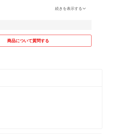
を元にしている付録だそうで、表地にリップストッ
応しておりませんので、必要な方はご購入をお控え
続きを表示する
いるほか、ブロック状のキルティングステッチや持
どのデティールもそっくりです。
のがこの領収書を巡る件で、フリル規定にも書かれ
時は事前申請を入れてた頂いた方が今後、トラブル
けでなく、A4サイズが持ち運べるバッグとしても軽
必要な旨をお知らせした結果です。こちらからは良
し領収書もお入れしましたが、自分なりに努めた結
商品について質問する
ット多数で機能性も高いアイテムでした。
なったので領収書はお断りさせて下さい。
OLD OUTになった人気のバックです。
最後まで責任をもってお取引が出来る方でお願い致
る。
変更するタイミングは、追跡が可能となった段階で
に変わってないからと安易にキャンセルを言われて
2月5日
の事が有り、そうなると回収の対応が出来ません。
ん
ては、(他の方から重複購入になり)不要になったか
ても受け付けられませんので、受け取って頂きご自
6506
て下さい。
込)
て・・・商品説明にも記載させて頂いてますが、単
考えてない事と、他の方にも同じ様にお断りしてき
ＳＰＥＣＩＡＬ ＢＯＯＫ １５ｔｈ ＡＮＮＩＶＥＲ
だ取引中の場合は）了承してはダメだと思っていま