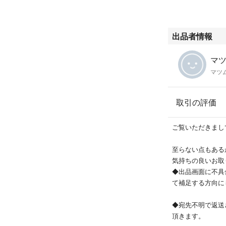
素材：ポリエステ
重さ：162g
出品者情報
収納サイズ：A4
容量目安：2Lペッ
マツム
マツ
（持ち手）
長さ53.5×幅4cm
立ち上がり24cm
取引の評価
肩掛け厚着でも可
ご覧いただきまし
（内ポケット・手
深さ15×幅14cmが
至らない点もある
気持ちの良いお取
（ボトルホルダー
◆出品画面に不具
深さ19×幅11cmが
て補足する方向に
（内ポケット・奥
◆宛先不明で返送
深さ24.5×幅27.5c
頂きます。