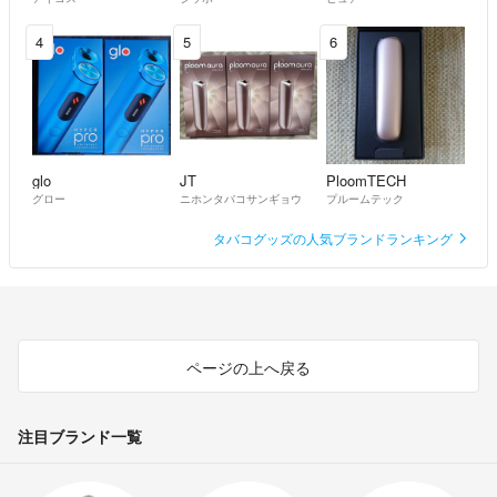
4
5
6
glo
JT
PloomTECH
グロー
ニホンタバコサンギョウ
プルームテック
タバコグッズの人気ブランドランキング
ページの上へ戻る
注目ブランド一覧