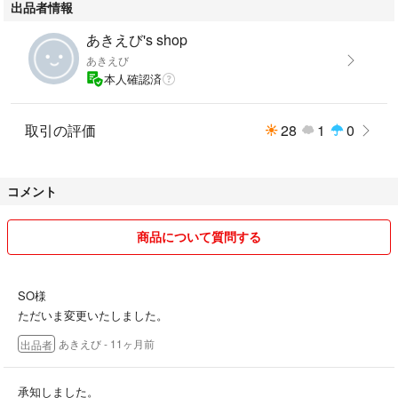
出品者情報
【注意事項】
あきえび's shop
• オイルは含まれておりません（安全のため、発送時は空の状態です）。
あきえび
• 未使用品ですが、自宅保管品のため神経質な方はご遠慮ください。
本人確認済
取引の評価
28
1
0
コメント
商品について質問する
SO様
ただいま変更いたしました。
あきえび
- 11ヶ月前
出品者
承知しました。