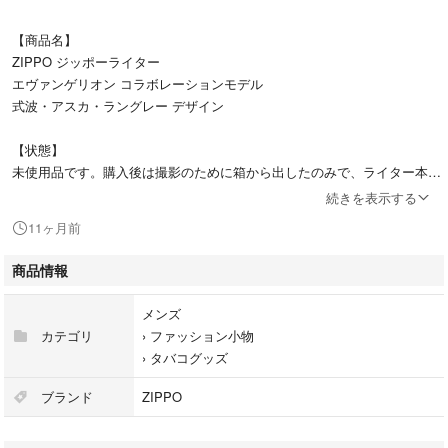
【商品名】
ZIPPO ジッポーライター
エヴァンゲリオン コラボレーションモデル
式波・アスカ・ラングレー デザイン
【状態】
未使用品です。購入後は撮影のために箱から出したのみで、ライター本体
はビニールに入ったままの状態です。外箱・中ケース・本体すべて揃って
続きを表示する
います。
11ヶ月前
【仕様】
商品情報
• Genuine Zippo Lighter（正規品）
• Made in USA
メンズ
• キャラクター：式波・アスカ・ラングレー
カテゴリ
›
ファッション小物
• 限定コラボデザイン、コレクターアイテムとしても最適
›
タバコグッズ
【おすすめポイント】
ブランド
ZIPPO
エヴァンゲリオンファン必見のアスカデザインZIPPO。未使用・箱付きの
ためコレクションやプレゼントにもおすすめです。