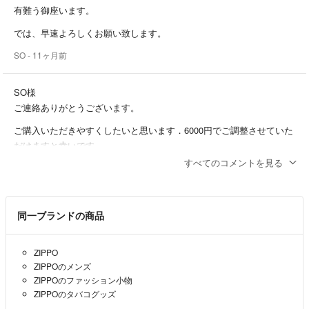
有難う御座います。
では、早速よろしくお願い致します。
SO
- 11ヶ月前
SO様
ご連絡ありがとうございます。
ご購入いただきやすくしたいと思います．6000円でご調整させていた
だけますと幸いです。
すべてのコメントを見る
こちらこそご検討お願いいたします。
あきえび
- 11ヶ月前
出品者
同一ブランドの商品
コメント失礼します。
購入を考えているのですが、
ZIPPO
もしお値下げしてもらえる場合は6000円まで可能でしょうか？
ZIPPOのメンズ
ZIPPOのファッション小物
すみませんが、ご検討のほどよろしくお願いします。
ZIPPOのタバコグッズ