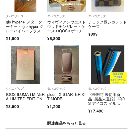
タバコグッズ
タバコグッズ
タバコグッズ
glo hyper＋ スタータ
ヴィヴィアンウエスト
チェック柄シガレット
ーキット glo hyper グ
ウッド✴︎シガレットケ
ケース
ローハイパープラス H
ース✴︎iQOS✴︎ポーチ
¥899
YPER 電子タバコ グ
¥1,500
¥6,800
ロー
タバコグッズ
タバコグッズ
タバコグッズ
IQOS ILUMA i MINER
ploom X STARTER KI
《未開封 未使用新
A LIMITED EDITION
T MODEL
品 製品未登録》IQO
S アイコス イル
¥8,500
¥1,200
マ i プライム SKYLE
¥17,490
NS スカイレンズ モデ
ル★日本発売版
関連商品をもっと見る