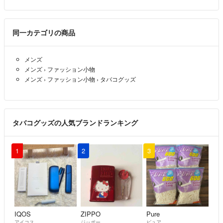
SO
- 11ヶ月前
同一カテゴリの商品
メンズ
メンズ
›
ファッション小物
メンズ
›
ファッション小物
›
タバコグッズ
タバコグッズの人気ブランドランキング
1
2
3
IQOS
ZIPPO
Pure
アイコス
ジッポー
ピュア