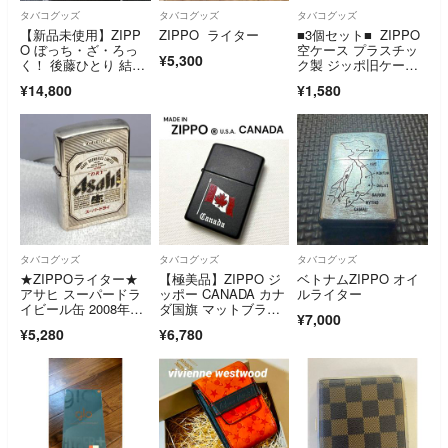
タバコグッズ
タバコグッズ
タバコグッズ
【新品未使用】ZIPP
ZIPPO ライター
■3個セット■ ZIPPO
O ぼっち・ざ・ろっ
空ケース プラスチッ
¥5,300
く！ 後藤ひとり 結束
ク製 ジッポ旧ケー
バンド 希少
ス コレクション
¥14,800
¥1,580
タバコグッズ
タバコグッズ
タバコグッズ
★ZIPPOライター★
【極美品】ZIPPO ジ
ベトナムZIPPO オイ
アサヒ スーパードラ
ッポー CANADA カナ
ルライター
イビール缶 2008年
ダ国旗 マットブラッ
¥7,000
製 着火OK
ク USA
¥5,280
¥6,780