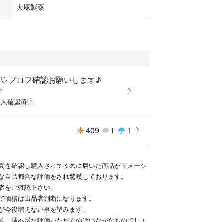
バッグ
大塚製薬
グ 合宿
ろ♡プロフ確認お願いします♪
♡
本人確認済
409
1
1
真を確認し購入されてるのに届いた商品がイメージ
な自己都合な評価をされ驚嘆しております。
者をご確認下さい。
で価格は出品者判断になります。
が今後増えない事を望みます。
的、理不尽な評価いただくのはいかがなものでしょ