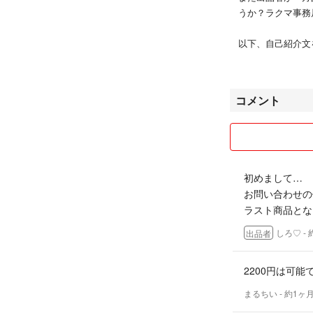
うか？ラクマ事務
以下、自己紹介文
す。
即購入OKです。
コメント
方を優先と致しま
こちらのタイミン
の都度の最低価格
出来ません。
また、同じように
初めまして…
ますので、前に見
お問い合わせの
思います。ご了承
ラスト商品とな
商品同梱発送出来
合、お値下げ対応
しろ♡
-
出品者
商品の状態はチェ
2200円は可
りますのでご了承
商品の取り置きは
まるちい
- 約1ヶ
返品も対応致しま