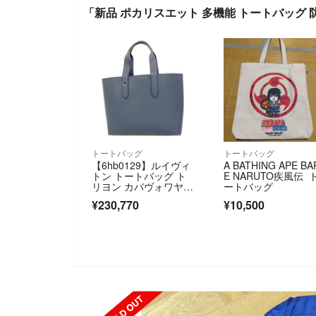
「新品 ポカリスエット 多機能 トートバッグ
トートバッグ
トートバッグ
【6hb0129】ルイヴィ
A BATHING APE BA
トン トートバッグ ト
E NARUTO疾風伝 
リヨン カバヴォワヤー
ートバッグ
ジュNV M53240 ネイ
¥230,770
¥10,500
ビー【中古】メンズ
SOLD OUT