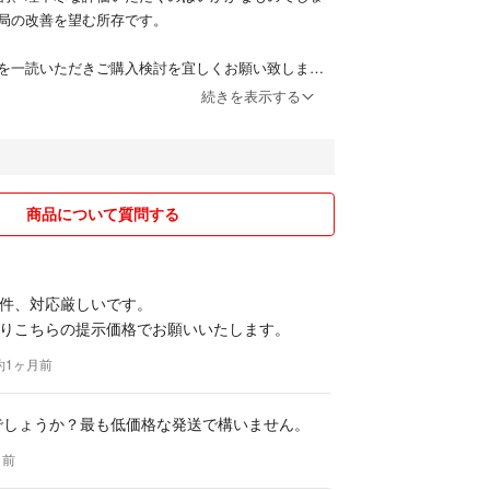
局の改善を望む所存です。
を一読いただきご購入検討を宜しくお願い致しま
続きを表示する
コメントやり取り途中でも購入ボタンを押して頂いた
す。
グでお値下げやセールを行うことはありますが、そ
を設定しておりますので、お値段交渉は承ることが
商品について質問する
こちらのタイミングでお値段を元に戻すこともあり
た時よりも価格が上がっているということもあると
件、対応厳しいです。
下さい。
りこちらの提示価格でお願いいたします。
るものと出来ないものがございます。同梱できる場
しますのでコメント下さいませ。
 約1ヶ月前
ックしていますが、素人の自宅保管、素人検品にな
能でしょうか？最も低価格な発送で構いません。
ください。
、基本的にはしていません。
月前
せん。