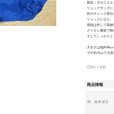
新品！ポカリスエ
リュックサックに
外のチャック部分
リュックになり、
肩紐は外して収納可
ナイロン素材で軽
そしてしっかりと
大きさは縦約46㎝
マチ約15㎝で大
キャンプやレジャ
お出かけ、部活、
約1ヶ月前
箱物ビール、コー
クローゼット整理で
商品情報
カテゴリ
キャンプ レジャー
運動会 イベント