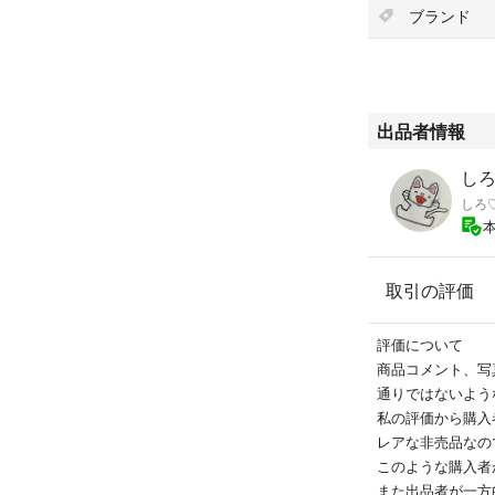
リュック トート
ブランド
スポーツバッグ
レジャーバッグ
アウトレジャー
ショッピングバッ
出品者情報
し
しろ
取引の評価
評価について
商品コメント、写
通りではないよう
私の評価から購入
レアな非売品なの
このような購入者
また出品者が一方