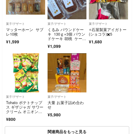
菓子/デザート
菓子/デザート
菓子/デザート
マッターホーン サブ
くるみ パウンドケー
⭐️石屋製菓アイガトー
レ10枚
キ 130ｇ×3個 パウン
(ショコラ)✖️5
ドケーキ 胡桃 ケー
¥1,599
¥1,680
キ 菓子
¥1,099
菓子/デザート
菓子/デザート
Tohato ポテトチップ
大量 お菓子詰め合わ
ス ギザジャガ サワー
せ
クリーム オニオン
¥5,980
味 37g×8袋 スモール
¥800
サイズ 手軽 スナッ
ク菓子 濃いうま
関連商品をもっと見る