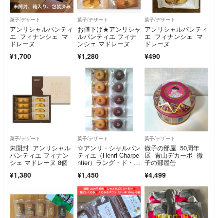
菓子/デザート
菓子/デザート
菓子/デザート
アンリシャルパンティ
お値下げ★アンリシャ
アンリシャルパンティ
エ フィナンシェ マ
ルパンティエ フィナ
エ フィナンシェ マ
ドレーヌ
ンシェ マドレーヌ
ドレーヌ
¥1,700
¥1,280
¥490
菓子/デザート
菓子/デザート
菓子/デザート
未開封 アンリシャル
☆アンリ・シャルパン
徹子の部屋 50周年
パンティエ フィナン
ティエ（Henri Charpe
展 青山デカーボ 徹
シェ マドレーヌ 8個
ntier）ラング・ド・シ
子の部屋缶
ャ詰め合わせ【10
¥1,380
¥1,450
¥4,499
個】