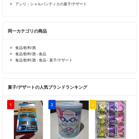
アンリ・シャルパンティエの菓子/デザート
同一カテゴリの商品
食品/飲料/酒
食品/飲料/酒
›
食品
食品/飲料/酒
›
食品
›
菓子/デザート
菓子/デザートの人気ブランドランキング
1
2
3