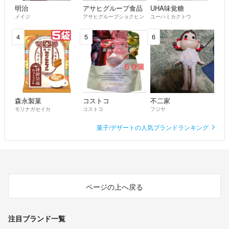
明治
アサヒグループ食品
UHA味覚糖
メイジ
アサヒグループショクヒン
ユーハミカクトウ
4
5
6
森永製菓
コストコ
不二家
モリナガセイカ
コストコ
フジヤ
菓子/デザートの人気ブランドランキング
ページの上へ戻る
注目ブランド一覧