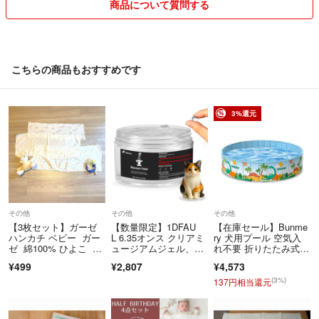
おります。
商品について質問する
システムにて在庫の調整を行っておりますが、ご注文が集中した際な
ど、稀に在庫数にズレが生じる場合がございます。
その際には、ご注文いただいた商品が欠品となる可能性がございますの
で、あらかじめご了承の上、ご購入をお願い申し上げます。メッセージ
こちらの商品もおすすめです
にてご連絡させていただきます。
3%還元
その他
その他
その他
【3枚セット】ガーゼ
【数量限定】1DFAU
【在庫セール】Bunme
ハンカチ ベビー ガー
L 6.35オンス クリアミ
ry 犬用プール 空気入
ゼ 綿100% ひよこ プ
ュージアムジェル、ミ
れ不要 折りたたみ式 9
ーさん 長い
ュージアム
0*45
¥499
¥2,807
¥4,573
(3%)
137円相当還元