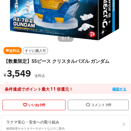
2 / 7
送料込
すぐに購入可
【数量限定】55ピース クリスタルパズル ガンダム
3,549
¥
送料込
11
条件達成でポイント最大
倍還元！
確認する
いいね 0件
コメント 0件
ラクマ安心・安全への取り組み
補償制度やカスタマーサポートなどのご案内