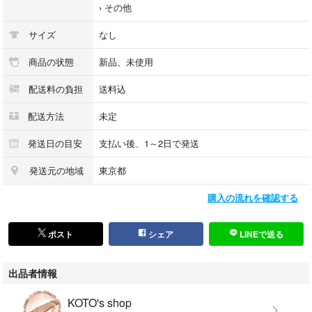
でした。
›
その他
後にリアルロボットと呼ばれる作品の先駆けとなった、
日本アニメの歴史に燦然と輝くまさに名作です。
サイズ
なし
[セット内容]パズルピース…55個（センターポール:3個含む）、組み立て
商品の状態
新品、未使用
キー…1個、台座…1個、アムロ・レイ＆セイラ・マス…各1体、シール…1
配送料の負担
送料込
枚
配送方法
未定
(より)
fdd5B013G0T7J0ab30
発送日の目安
支払い後、1～2日で発送
最後までご確認頂き誠にありがとうございました。
発送元の地域
東京都
上記をご確認頂き、ご購入いただけましたら幸いです。
購入の流れを確認する
何かご不明な点がございましたらお気軽にメッセージからお問い合わせ下
さい。
ポスト
シェア
LINEで送る
出品者情報
KOTO's shop