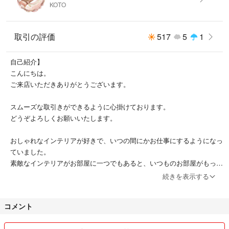
KOTO
取引の評価
517
5
1
自己紹介】
こんにちは。
ご来店いただきありがとうございます。
スムーズな取引きができるように心掛けております。
どうぞよろしくお願いいたします。
おしゃれなインテリアが好きで、いつの間にかお仕事にするようになっ
ていました。
素敵なインテリアがお部屋に一つでもあると、いつものお部屋がもっと
素敵になるのがインテリアの良さだと思っています。
続きを表示する
みなさんにとって特別な1品が見つかることを心から願っています。
コメント
【ご注意事項】
当店では、複数のECサイトにて商品を販売しており、在庫を共有して