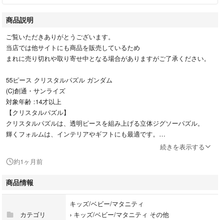
商品説明
ご覧いただきありがとうございます。
当店では他サイトにも商品を販売しているため
まれに売り切れや取り寄せ中となる場合がありますがご了承ください。
55ピース クリスタルパズル ガンダム
(C)創通・サンライズ
対象年齢 :14才以上
【クリスタルパズル】
クリスタルパズルは、透明ピースを組み上げる立体ジグソーパズル。
輝くフォルムは、インテリアやギフトにも最適です。
続きを表示する
ガンダムのクリスタルパズルがついに登場！
約1ヶ月前
アムロとセイラのミニチュアつきです。
台座には、地球連邦軍のロゴマークが刻印されています。
商品情報
世代を越えて愛される『機動戦士ガンダム』。
キッズ/ベビー/マタニティ
実は、企画段階では「フリーダムファイターガンボーイ」というタイトル
カテゴリ
›
キッズ/ベビー/マタニティ その他