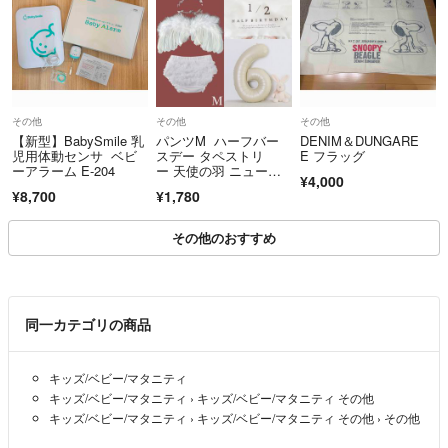
その他
その他
その他
【新型】BabySmile 乳
パンツM ハーフバー
DENIM＆DUNGARE
児用体動センサ ベビ
スデー タペストリ
E フラッグ
ーアラーム E-204
ー 天使の羽 ニューボ
¥4,000
ーンフォト バルーン
¥8,700
¥1,780
その他のおすすめ
同一カテゴリの商品
キッズ/ベビー/マタニティ
キッズ/ベビー/マタニティ
›
キッズ/ベビー/マタニティ その他
キッズ/ベビー/マタニティ
›
キッズ/ベビー/マタニティ その他
›
その他