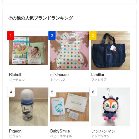
その他の人気ブランドランキング
1
2
3
Richell
mikihouse
familiar
リッチェル
ミキハウス
ファミリア
4
5
6
Pigeon
BabySmile
アンパンマン
ピジョン
ベビースマイル
アンパンマン