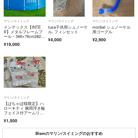
マリン/スイミング
マリン/スイミング
マリン/スイミング
インテックス【INTE
tusa子供用シュノーケ
monbel シュノーケル
X】メタルフレームプ
ル､フィンセット
用ゴーグル
ール・366×76cm28210
¥4,000
¥2,900
未使用
¥19,000
マリン/スイミング
【ぱちゃぽ様限定】ハ
ローキティ 腕用浮き輪
フェイス付アームリン
グ海プール サマー
¥1,500
Bismのマリン/スイミングのおすすめ