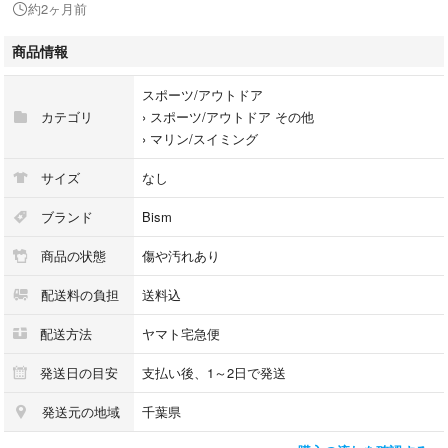
約2ヶ月前
※保証期限はオーバーホール後、6か月となります。
商品情報
購入時、ご希望の場合は再度メーカーにてオーバーホールも可能です。
（※有料）
スポーツ/アウトドア
カテゴリ
›
スポーツ/アウトドア その他
■ 付属品
›
マリン/スイミング
・オクトパス本体のみ
サイズ
なし
セットアップ後は必ず動作確認を行ってください。
ブランド
Bism
■ 注意事項
商品の状態
傷や汚れあり
中古商品につき、傷や汚れがございます。
中古品という特性をご理解いただきご購入のご検討をお願い致します。
配送料の負担
送料込
安全に関わる器材のため、使用頻度や経過日数により定期的な点検・メン
テナンスを推奨します。
配送方法
ヤマト宅急便
発送日の目安
支払い後、1～2日で発送
複数のサイト、店頭にて在庫を共有しておりますので、ご注文後欠品とな
発送元の地域
千葉県
る場合がございます。予めご了承ください。
木更津アウトレット店で取り扱い中です。