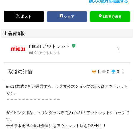
購入の流れを確認する
■ 発送・梱包
お支払い確定後、エアーチェックをして発送させていただきます。
ポスト
シェア
LINEで送る
ヤマト運輸で追跡ありの発送です。
出品者情報
管理用コード：2500000553691
mic21アウトレット
mic21アウトレット
取引の評価
1
0
0
mic21株式会社が運営する、ラクマ公式ショップのmic21アウトレット
です。
＝＝＝＝＝＝＝＝＝＝＝＝＝＝
ダイビング用品、マリングッズ専門店mic21のアウトレットショップで
す。
千葉県木更津の自社倉庫にもアウトレット店をOPEN！！