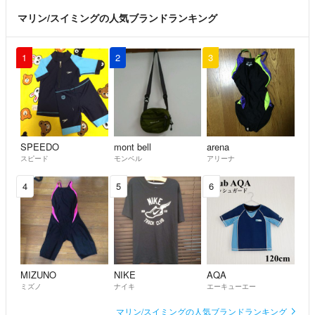
マリン/スイミングの人気ブランドランキング
1
2
3
SPEEDO
mont bell
arena
スピード
モンベル
アリーナ
4
5
6
MIZUNO
NIKE
AQA
ミズノ
ナイキ
エーキューエー
マリン/スイミングの人気ブランドランキング