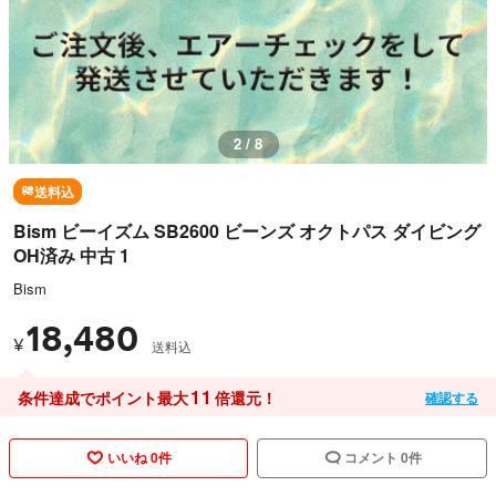
2 / 8
送料込
Bism ビーイズム SB2600 ビーンズ オクトパス ダイビング
OH済み 中古 1
Bism
18,480
¥
送料込
11
条件達成でポイント最大
倍還元！
確認する
いいね 0件
コメント 0件