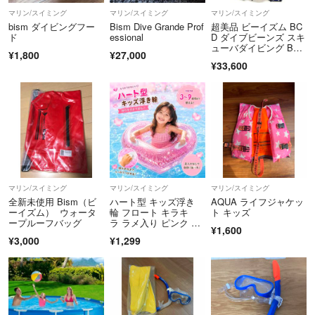
マリン/スイミング
マリン/スイミング
マリン/スイミング
bism ダイビングフー
Bism Dive Grande Prof
超美品 ビーイズム BC
ド
essional
D ダイブビーンズ スキ
ューバダイビング BC
¥1,800
¥27,000
ジャケット
¥33,600
マリン/スイミング
マリン/スイミング
マリン/スイミング
全新未使用 Bism（ビ
ハート型 キッズ浮き
AQUA ライフジャケッ
ーイズム） ウォータ
輪 フロート キラキ
ト キッズ
ープルーフバッグ
ラ ラメ入り ピンク 子
¥1,600
供用 持ち手付き
¥3,000
¥1,299