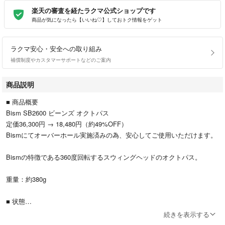
楽天の審査を経たラクマ公式ショップです
商品が気になったら【いいね♡】しておトク情報をゲット
ラクマ安心・安全への取り組み
補償制度やカスタマーサポートなどのご案内
商品説明
■ 商品概要
Bism SB2600 ビーンズ オクトパス
定価36,300円 → 18,480円（約49%OFF）
Bismにてオーバーホール実施済みの為、安心してご使用いただけます。
Bismの特徴である360度回転するスウィングヘッドのオクトパス。
重量：約380g
■ 状態
・中古品(使用回数・最終使用時期不明)。
続きを表示する
・Bismにてオーバーホール実施済（2025年5月）