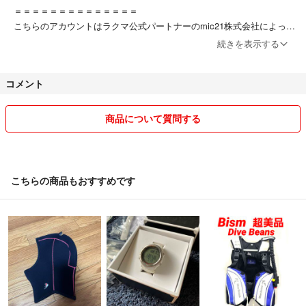
＝＝＝＝＝＝＝＝＝＝＝＝＝＝
こちらのアカウントはラクマ公式パートナーのmic21株式会社によって
運営されています。
続きを表示する
▼特商法
https://fril.jp/ts/official/law/a383/
コメント
▼返品特約
https://fril.jp/ts/official/law/a383/#return_policy
商品について質問する
こちらの商品もおすすめです