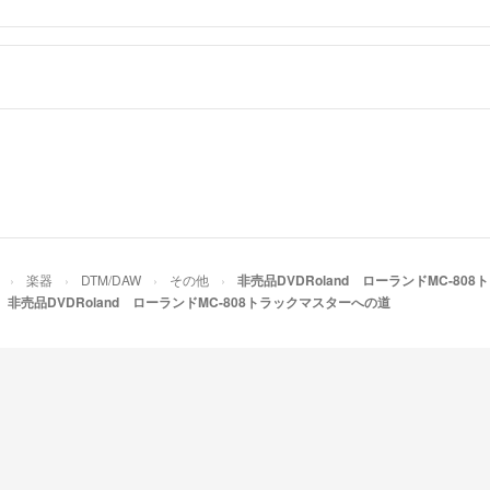
楽器
DTM/DAW
その他
非売品DVDRoland ローランドMC-80
非売品DVDRoland ローランドMC-808トラックマスターへの道