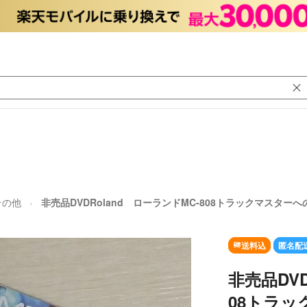
その他
非売品DVDRoland ローランドMC-808トラックマスターへ
送料込
匿名配
非売品DVD
08トラッ