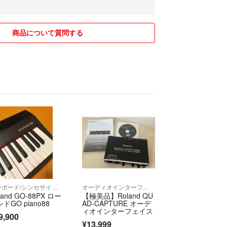
い。
の場合リサイクル品を使用する場合があります。
商品について質問する
ーリターンでお願いいたします。
キーボード/シンセサイザー
オーディオインターフェイス
land GO-88PX ロー
【極美品】Roland QU
ドGO piano88
AD-CAPTURE オーデ
ィオインターフェイス
9,900
¥13,999