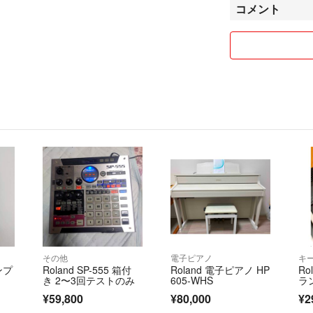
コメント
予めご了承くださ
ダンボール箱梱包
ノークレーム・ノ
その他
電子ピアノ
サンプ
Roland SP-555 箱付
Roland 電子ピアノ HP
Ro
き 2〜3回テストのみ
605-WHS
ラン
¥59,800
¥80,000
¥2