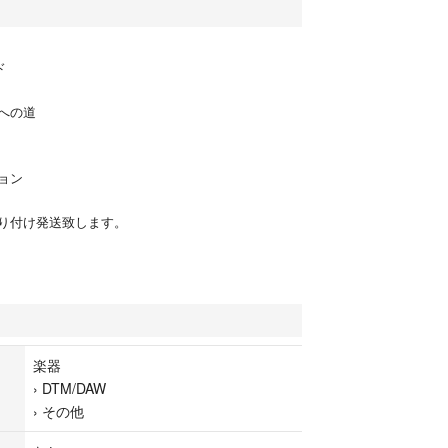
ド
への道
ョン
り付け発送致します。
楽器
›
DTM/DAW
›
その他