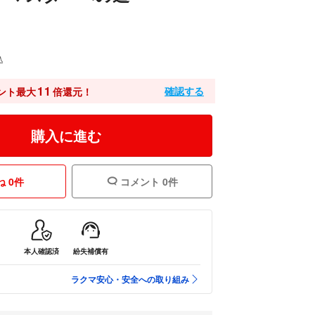
込
11
確認する
ント最大
倍還元！
購入に進む
 0件
コメント 0件
本人確認済
紛失補償有
ラクマ安心・安全への取り組み